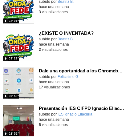
Contenido educativo.
subido por
Beatriz B.
-
hace una semana
3
visualizaciones
02′ 01″
¿EXISTE O INVENTADA?
Contenido educativo.
subido por
Beatriz B.
-
hace una semana
2
visualizaciones
03′ 23″
Dale una oportunidad a los Chromebooks y utiliza un proyector para realizar talleres si no tienes pantallas táctiles
Contenido educativo.
subido por
Felicisimo G.
-
hace una semana
17
visualizaciones
00′ 59″
Presentación IES CIFPD Ignacio Ellacuría
Contenido educativo.
subido por
IES Ignacio Ellacuria
-
hace una semana
5
visualizaciones
02′ 52″