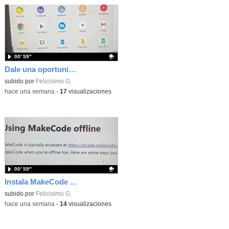
00′ 59″
Dale una oportunidad a los Chromebooks y utiliza un proyector para realizar talleres si no tienes pantallas táctiles
Contenido educativo.
subido por
Felicisimo G.
-
hace una semana
-
17
visualizaciones
00′ 59″
Instala MakeCode Arcade para trabajar offline en tu tablet, ordenador, Chromebook
Contenido educativo.
subido por
Felicisimo G.
-
hace una semana
-
14
visualizaciones