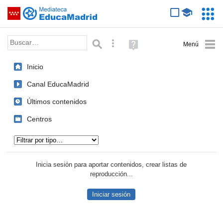
Mediateca de EducaMadrid
Saltar navegación
Servic
Educa
Palabra o frase:
Búsqueda avanzada
Ayuda
(en
ventana
Inicio
nueva)
Canal EducaMadrid
Últimos contenidos
Centros
Tipo de contenido:
Inicia sesión para aportar contenidos, crear listas de
reproducción...
Iniciar sesión