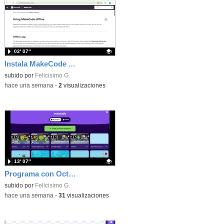
02′ 07″
Instala MakeCode Arcade offline para programar grandes juegos sin necesidad de Internet
Contenido educativo.
subido por
Felicisimo G.
-
hace una semana
-
2
visualizaciones
13′ 07″
Programa con OctoStudio, un juego de disparos contra Zombies con un cargador basado en el House of the dead
Contenido educativo.
subido por
Felicisimo G.
-
hace una semana
-
31
visualizaciones