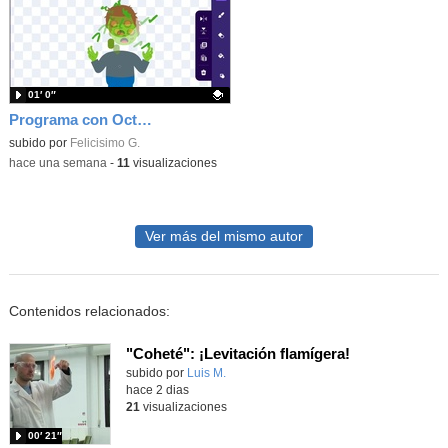
01′ 0″
Programa con OctoStudio, un juego homenajeando al House of the dead con Zombies
Contenido educativo.
subido por
Felicisimo G.
-
hace una semana
-
11
visualizaciones
Ver más del mismo autor
Contenidos relacionados:
"Coheté": ¡Levitación flamígera!
Contenido educativo.
subido por
Luis M.
-
hace 2 dias
21
visualizaciones
00′ 21″