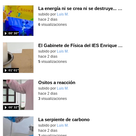
La energía ni se crea ni se destruye... ¡se experimenta! El Tierno en la Feria Madrid es Ciencia 2026
Contenido educativo.
subido por
Luis M.
-
hace 2 dias
6
visualizaciones
00′ 30″
El Gabinete de Física del IES Enrique Tierno Galván de Parla (Curso 25-26)
Contenido educativo.
subido por
Luis M.
-
hace 2 dias
5
visualizaciones
01′ 01″
Ositos a reacción
Contenido educativo.
subido por
Luis M.
-
hace 2 dias
3
visualizaciones
00′ 32″
La serpiente de carbono
Contenido educativo.
subido por
Luis M.
-
hace 2 dias
3
visualizaciones