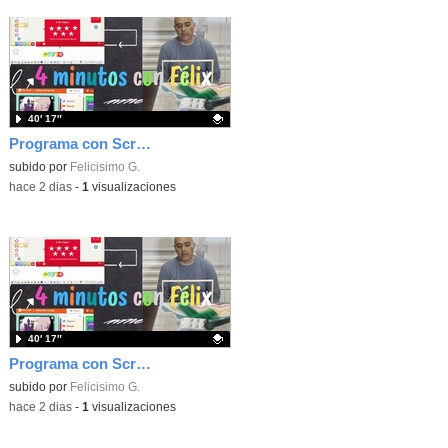
40′ 17″
Programa con Scratch, 8 diferentes juegos para vivir la emoción de los partidos de España en el mundial 2026
Contenido educativo.
subido por
Felicisimo G.
-
hace 2 dias
-
1
visualizaciones
40′ 17″
Programa con Scratch juegos con los partidos del mundial 2026 ganados por España
Contenido educativo.
subido por
Felicisimo G.
-
hace 2 dias
-
1
visualizaciones