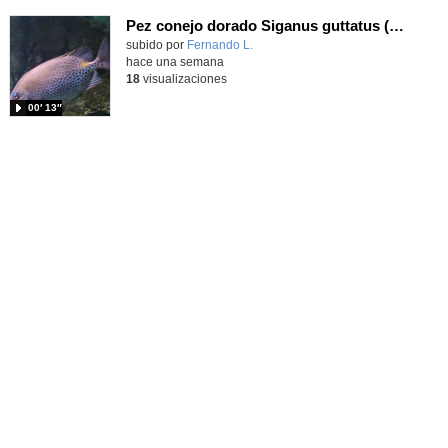
Pez conejo dorado Siganus guttatus (Bloch, 1786)
Contenido educativo.
subido por
Fernando L.
-
hace una semana
18
visualizaciones
00′ 13″