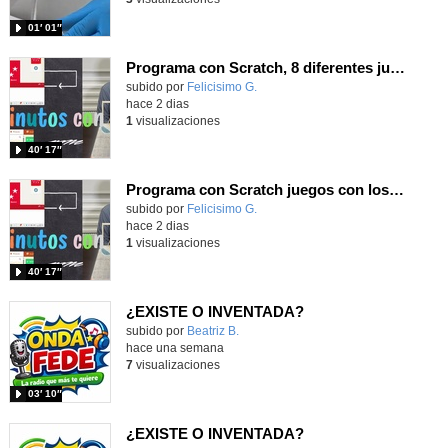
01′ 01″
Programa con Scratch, 8 diferentes juegos para vivir la emoción de los partidos de España en el mundial 2026
Contenido educativo.
subido por
Felicisimo G.
-
hace 2 dias
1
visualizaciones
40′ 17″
Programa con Scratch juegos con los partidos del mundial 2026 ganados por España
Contenido educativo.
subido por
Felicisimo G.
-
hace 2 dias
1
visualizaciones
40′ 17″
¿EXISTE O INVENTADA?
Contenido educativo.
subido por
Beatriz B.
-
hace una semana
7
visualizaciones
03′ 10″
¿EXISTE O INVENTADA?