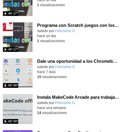
1
visualizaciones
40′ 17″
Programa con Scratch juegos con los partidos del mundial 2026 ganados por España
Contenido educativo.
subido por
Felicisimo G.
-
hace un dia
1
visualizaciones
40′ 17″
Dale una oportunidad a los Chromebooks y utiliza un proyector para realizar talleres si no tienes pantallas táctiles
Contenido educativo.
subido por
Felicisimo G.
-
hace 7 dias
15
visualizaciones
00′ 59″
Instala MakeCode Arcade para trabajar offline en tu tablet, ordenador, Chromebook
Contenido educativo.
subido por
Felicisimo G.
-
hace una semana
14
visualizaciones
00′ 59″