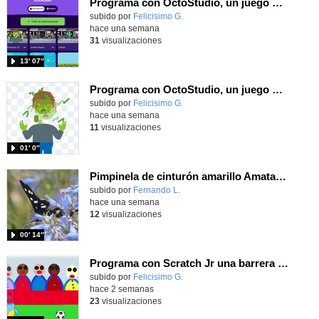
Programa con OctoStudio, un juego de disparos contra Zombies con un cargador basado en el House of the dead
Contenido educativo.
subido por
Felicisimo G.
-
hace una semana
31
visualizaciones
13′ 07″
Programa con OctoStudio, un juego homenajeando al House of the dead con Zombies
Contenido educativo.
subido por
Felicisimo G.
-
hace una semana
11
visualizaciones
01′ 0″
Pimpinela de cinturón amarillo Amata phegea (Linnaeus, 1758)
Contenido educativo.
subido por
Fernando L.
-
hace una semana
12
visualizaciones
00′ 14″
Programa con Scratch Jr una barrera que se desplaza para dar sensación de movimiento
Contenido educativo.
subido por
Felicisimo G.
-
hace 2 semanas
23
visualizaciones