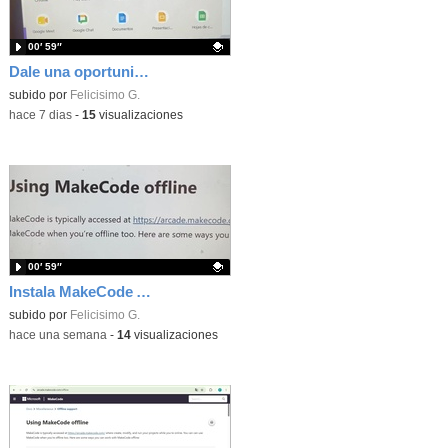
00′ 59″
Dale una oportunidad a los Chromebooks y utiliza un proyector para realizar talleres si no tienes pantallas táctiles
Contenido educativo.
subido por
Felicisimo G.
-
hace 7 dias
-
15
visualizaciones
00′ 59″
Instala MakeCode Arcade para trabajar offline en tu tablet, ordenador, Chromebook
Contenido educativo.
subido por
Felicisimo G.
-
hace una semana
-
14
visualizaciones