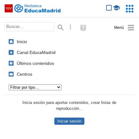
Mediateca de EducaMadrid
Saltar navegación
Servic
Educa
Palabra o frase:
Búsqueda avanzada
Ayuda
(en
ventana
Inicio
nueva)
Canal EducaMadrid
Últimos contenidos
Centros
Tipo de contenido:
Inicia sesión para aportar contenidos, crear listas de
reproducción...
Iniciar sesión