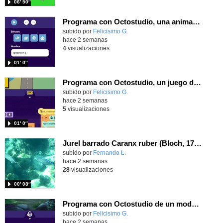
06′ 50″
Programa con Octostudio, una animación utilizando la cámara para una foto y audio y texto para comunicar.
Contenido educativo.
subido por
Felicisimo G.
-
hace 2 semanas
4
visualizaciones
01′ 0″
Programa con Octostudio, un juego de Educación Víal cruzando un paso de cebra.
Contenido educativo.
subido por
Felicisimo G.
-
hace 2 semanas
5
visualizaciones
01′ 0″
Jurel barrado Caranx ruber (Bloch, 1793)
Contenido educativo.
subido por
Fernando L.
-
hace 2 semanas
28
visualizaciones
00′ 08″
Programa con Octostudio de un modo sencillo, offline y gratuito
Contenido educativo.
subido por
Felicisimo G.
-
hace 2 semanas