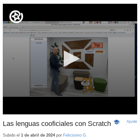
Ajuste
d
Las lenguas cooficiales con Scratch
-
p
Contenido
educativo
Subido el
1 de abril de 2024
por
Felicisimo G.