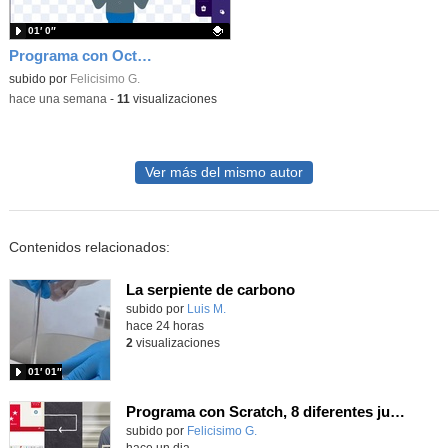
01′ 0″
Programa con OctoStudio, un juego homenajeando al House of the dead con Zombies
Contenido educativo.
subido por
Felicisimo G.
-
hace una semana
-
11
visualizaciones
Ver más del mismo autor
Contenidos relacionados:
La serpiente de carbono
Contenido educativo.
subido por
Luis M.
-
hace 24 horas
2
visualizaciones
01′ 01″
Programa con Scratch, 8 diferentes juegos para vivir la emoción de los partidos de España en el mundial 2026
Contenido educativo.
subido por
Felicisimo G.
-
hace un dia