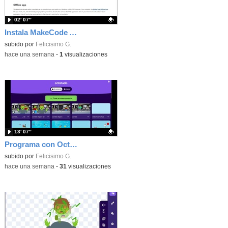
02′ 07″
Instala MakeCode Arcade offline para programar grandes juegos sin necesidad de Internet
Contenido educativo.
subido por
Felicisimo G.
-
hace una semana
-
1
visualizaciones
13′ 07″
Programa con OctoStudio, un juego de disparos contra Zombies con un cargador basado en el House of the dead
Contenido educativo.
subido por
Felicisimo G.
-
hace una semana
-
31
visualizaciones