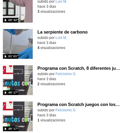
Contenido educativo.
subido por
Luis M.
-
hace 3 dias
3
visualizaciones
00′ 32″
La serpiente de carbono
Contenido educativo.
subido por
Luis M.
-
hace 3 dias
4
visualizaciones
01′ 01″
Programa con Scratch, 8 diferentes juegos para vivir la emoción de los partidos de España en el mundial 2026
Contenido educativo.
subido por
Felicisimo G.
-
hace 3 dias
2
visualizaciones
40′ 17″
Programa con Scratch juegos con los partidos del mundial 2026 ganados por España
Contenido educativo.
subido por
Felicisimo G.
-
hace 3 dias
1
visualizaciones
40′ 17″