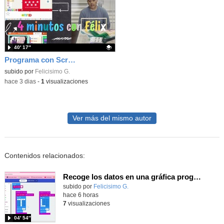
40′ 17″
Programa con Scratch juegos con los partidos del mundial 2026 ganados por España
Contenido educativo.
subido por
Felicisimo G.
-
hace 3 dias
-
1
visualizaciones
Ver más del mismo autor
Contenidos relacionados:
Recoge los datos en una gráfica programando tu placa microbit con MakeCode y conoce la Tª y nivel de luz en este eclipse
Contenido educativo.
subido por
Felicisimo G.
-
hace 6 horas
7
visualizaciones
04′ 54″