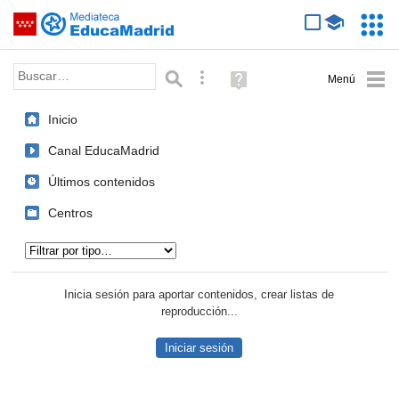
Mediateca de EducaMadrid
Saltar navegación
Servic
Educa
Palabra o frase:
Búsqueda avanzada
Ayuda
(en
ventana
Inicio
nueva)
Canal EducaMadrid
Últimos contenidos
Centros
Tipo de contenido:
Inicia sesión para aportar contenidos, crear listas de
reproducción...
Iniciar sesión