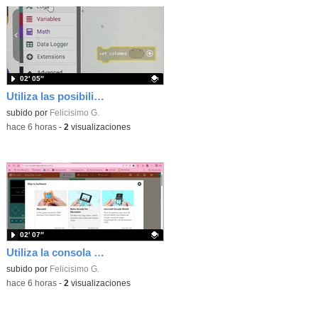
02′ 05″
Utiliza las posibilidades de tu microbit programando com MakeCode para medir temperatura y nivel de luz con Datalogger
Contenido educativo.
subido por
Felicisimo G.
-
hace 6 horas
-
2
visualizaciones
02′ 07″
Utiliza la consola Mewbit de Kittenbot para llevar tus juegos arcade de MakeCode a tu mano
Contenido educativo.
subido por
Felicisimo G.
-
hace 6 horas
-
2
visualizaciones