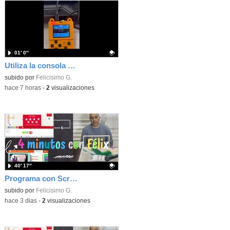
01′ 0″
Utiliza la consola Meowbit de KIttenbot para jugar con tus programas MakeCode Arcade
Contenido educativo.
subido por
Felicisimo G.
-
hace 7 horas
-
2
visualizaciones
40′ 17″
Programa con Scratch, 8 diferentes juegos para vivir la emoción de los partidos de España en el mundial 2026
Contenido educativo.
subido por
Felicisimo G.
-
hace 3 dias
-
2
visualizaciones