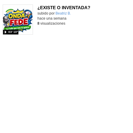
¿EXISTE O INVENTADA?
Contenido educativo.
subido por
Beatriz B.
-
hace una semana
8
visualizaciones
03′ 10″