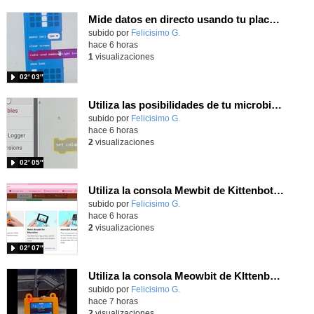
Mide datos en directo usando tu placa microbit y programando con MakeCode dos placas conectadas por radio
Contenido educativo.
subido por
Felicisimo G.
-
hace 6 horas
1
visualizaciones
02′ 03″
Utiliza las posibilidades de tu microbit programando com MakeCode para medir temperatura y nivel de luz con Datalogger
Contenido educativo.
subido por
Felicisimo G.
-
hace 6 horas
2
visualizaciones
02′ 05″
Utiliza la consola Mewbit de Kittenbot para llevar tus juegos arcade de MakeCode a tu mano
Contenido educativo.
subido por
Felicisimo G.
-
hace 6 horas
2
visualizaciones
02′ 07″
Utiliza la consola Meowbit de KIttenbot para jugar con tus programas MakeCode Arcade
Contenido educativo.
subido por
Felicisimo G.
-
hace 7 horas
2
visualizaciones