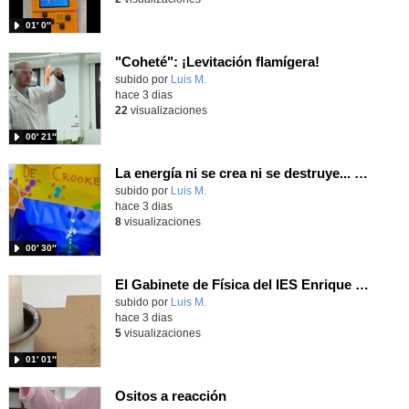
01′ 0″
"Coheté": ¡Levitación flamígera!
Contenido educativo.
subido por
Luis M.
-
hace 3 dias
22
visualizaciones
00′ 21″
La energía ni se crea ni se destruye... ¡se experimenta! El Tierno en la Feria Madrid es Ciencia 2026
Contenido educativo.
subido por
Luis M.
-
hace 3 dias
8
visualizaciones
00′ 30″
El Gabinete de Física del IES Enrique Tierno Galván de Parla (Curso 25-26)
Contenido educativo.
subido por
Luis M.
-
hace 3 dias
5
visualizaciones
01′ 01″
Ositos a reacción