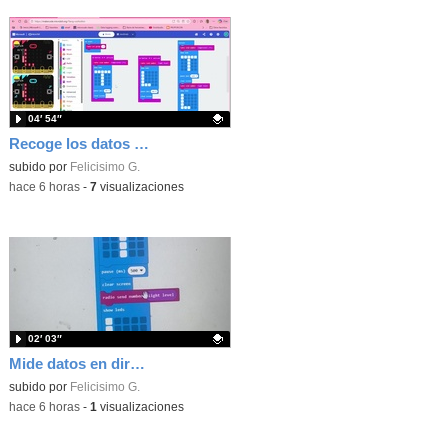
04′ 54″
Recoge los datos en una gráfica programando tu placa microbit con MakeCode y conoce la Tª y nivel de luz en este eclipse
Contenido educativo.
subido por
Felicisimo G.
-
hace 6 horas
-
7
visualizaciones
02′ 03″
Mide datos en directo usando tu placa microbit y programando con MakeCode dos placas conectadas por radio
Contenido educativo.
subido por
Felicisimo G.
-
hace 6 horas
-
1
visualizaciones