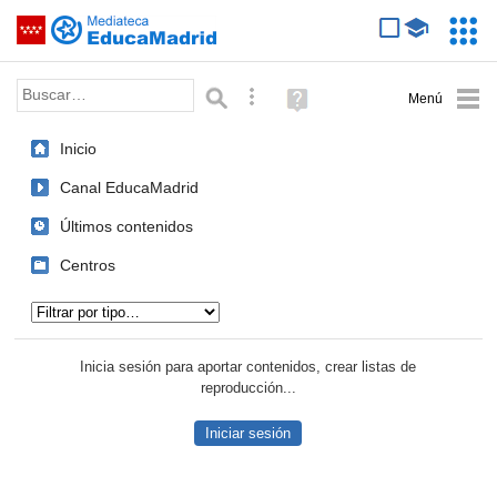
Mediateca de EducaMadrid
Saltar navegación
Servic
Educa
Palabra o frase:
Búsqueda avanzada
Ayuda
(en
ventana
Inicio
nueva)
Canal EducaMadrid
Últimos contenidos
Centros
Tipo de contenido:
Inicia sesión para aportar contenidos, crear listas de
reproducción...
Iniciar sesión