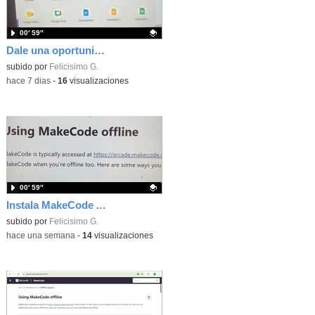
00′ 59″
Dale una oportunidad a los Chromebooks y utiliza un proyector para realizar talleres si no tienes pantallas táctiles
Contenido educativo.
subido por
Felicisimo G.
-
hace 7 dias
-
16
visualizaciones
00′ 59″
Instala MakeCode Arcade para trabajar offline en tu tablet, ordenador, Chromebook
Contenido educativo.
subido por
Felicisimo G.
-
hace una semana
-
14
visualizaciones