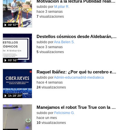
Motivación a la lectura Publidad realizada por alumnos
Contenido educativo.
subido por
M.pilar R.
-
hace 3 semanas
7
visualizaciones
00′ 57″
Destellos cósmicos desde Aldebarán, alcanzar las estrellas
Contenido educativo.
subido por
Ana Belen S.
-
hace 3 semanas
5
visualizaciones
03′ 52″
Raquel Ibáñez: ¿Por qué tu cerebro es el Zero-Day favorito de la IA
subido por
Admin-educamadrid-mediateca
-
hace 4 semanas
24
visualizaciones
1h 18′ 20″
Manejamos el robot True True con la app y hacemos carreras
Contenido educativo.
subido por
Felicisimo G.
-
hace un mes
10
visualizaciones