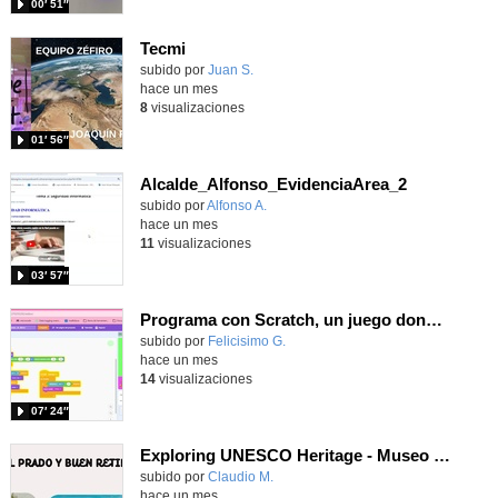
00′ 51″
Tecmi
Contenido educativo.
subido por
Juan S.
-
hace un mes
8
visualizaciones
01′ 56″
Alcalde_Alfonso_EvidenciaArea_2
Contenido educativo.
subido por
Alfonso A.
-
hace un mes
11
visualizaciones
03′ 57″
Programa con Scratch, un juego donde tu personaje se mueva por un campo de minas usando el sonido para evitarlas
Contenido educativo.
subido por
Felicisimo G.
-
hace un mes
14
visualizaciones
07′ 24″
Exploring UNESCO Heritage - Museo del Prado
Contenido educativo.
subido por
Claudio M.
-
hace un mes