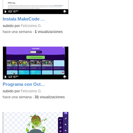
02′ 07″
Instala MakeCode Arcade offline para programar grandes juegos sin necesidad de Internet
Contenido educativo.
subido por
Felicisimo G.
-
hace una semana
-
1
visualizaciones
13′ 07″
Programa con OctoStudio, un juego de disparos contra Zombies con un cargador basado en el House of the dead
Contenido educativo.
subido por
Felicisimo G.
-
hace una semana
-
31
visualizaciones