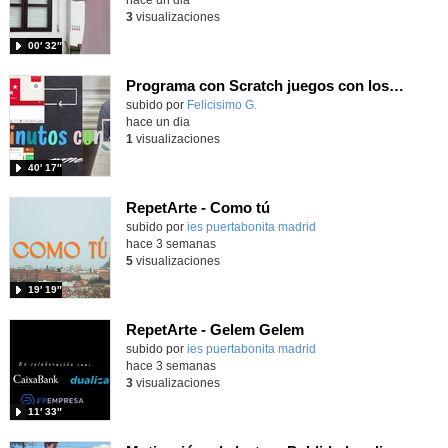
3
visualizaciones
00′ 32″
Programa con Scratch juegos con los partidos del mundial 2026 ganados por España
Contenido educativo.
subido por
Felicisimo G.
-
hace un dia
1
visualizaciones
40′ 17″
RepetArte - Como tú
subido por
ies puertabonita madrid
-
hace 3 semanas
5
visualizaciones
19′ 19″
RepetArte - Gelem Gelem
subido por
ies puertabonita madrid
-
hace 3 semanas
3
visualizaciones
11′ 33″