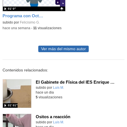
01′ 0″
Programa con OctoStudio, un juego homenajeando al House of the dead con Zombies
Contenido educativo.
subido por
Felicisimo G.
-
hace una semana
-
11
visualizaciones
Ver más del mismo autor
Contenidos relacionados:
El Gabinete de Física del IES Enrique Tierno Galván de Parla (Curso 25-26)
Contenido educativo.
subido por
Luis M.
-
hace un dia
5
visualizaciones
01′ 01″
Ositos a reacción
Contenido educativo.
subido por
Luis M.
-
hace un dia