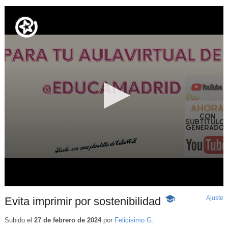
Ajuste
d
Evita imprimir por sostenibilidad
-
p
Contenido
educativo
Subido el
27 de febrero de 2024
por
Felicisimo G.