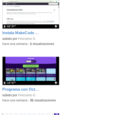
02′ 07″
Instala MakeCode Arcade offline para programar grandes juegos sin necesidad de Internet
Contenido educativo.
subido por
Felicisimo G.
-
hace una semana
-
1
visualizaciones
13′ 07″
Programa con OctoStudio, un juego de disparos contra Zombies con un cargador basado en el House of the dead
Contenido educativo.
subido por
Felicisimo G.
-
hace una semana
-
31
visualizaciones