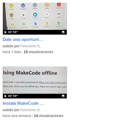
00′ 59″
Dale una oportunidad a los Chromebooks y utiliza un proyector para realizar talleres si no tienes pantallas táctiles
Contenido educativo.
subido por
Felicisimo G.
-
hace 7 dias
-
15
visualizaciones
00′ 59″
Instala MakeCode Arcade para trabajar offline en tu tablet, ordenador, Chromebook
Contenido educativo.
subido por
Felicisimo G.
-
hace una semana
-
14
visualizaciones