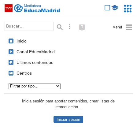
Mediateca de EducaMadrid
Saltar navegación
Servic
Educa
Palabra o frase:
Búsqueda avanzada
Ayuda
(en
ventana
Inicio
nueva)
Canal EducaMadrid
Últimos contenidos
Centros
Tipo de contenido:
Inicia sesión para aportar contenidos, crear listas de
reproducción...
Iniciar sesión