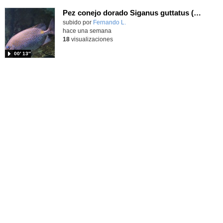
Pez conejo dorado Siganus guttatus (Bloch, 1786)
Contenido educativo.
subido por
Fernando L.
-
hace una semana
18
visualizaciones
00′ 13″