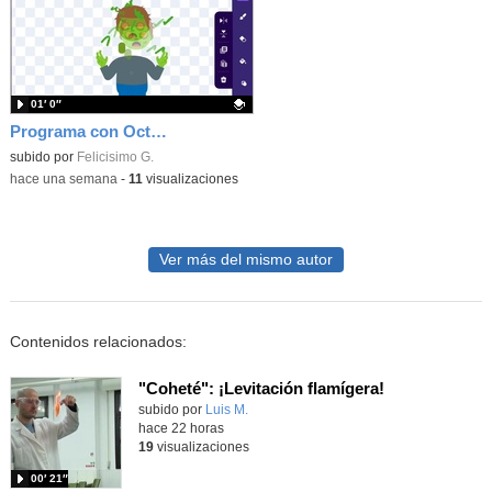
01′ 0″
Programa con OctoStudio, un juego homenajeando al House of the dead con Zombies
Contenido educativo.
subido por
Felicisimo G.
-
hace una semana
-
11
visualizaciones
Ver más del mismo autor
Contenidos relacionados:
"Coheté": ¡Levitación flamígera!
Contenido educativo.
subido por
Luis M.
-
hace 22 horas
19
visualizaciones
00′ 21″