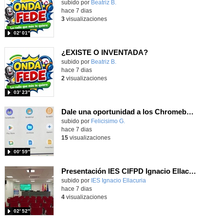
Contenido educativo.
subido por
Beatriz B.
-
hace 7 dias
3
visualizaciones
02′ 01″
¿EXISTE O INVENTADA?
Contenido educativo.
subido por
Beatriz B.
-
hace 7 dias
2
visualizaciones
03′ 23″
Dale una oportunidad a los Chromebooks y utiliza un proyector para realizar talleres si no tienes pantallas táctiles
Contenido educativo.
subido por
Felicisimo G.
-
hace 7 dias
15
visualizaciones
00′ 59″
Presentación IES CIFPD Ignacio Ellacuría
Contenido educativo.
subido por
IES Ignacio Ellacuria
-
hace 7 dias
4
visualizaciones
02′ 52″