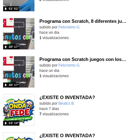
01′ 01″
Programa con Scratch, 8 diferentes juegos para vivir la emoción de los partidos de España en el mundial 2026
Contenido educativo.
subido por
Felicisimo G.
-
hace un dia
1
visualizaciones
40′ 17″
Programa con Scratch juegos con los partidos del mundial 2026 ganados por España
Contenido educativo.
subido por
Felicisimo G.
-
hace un dia
1
visualizaciones
40′ 17″
¿EXISTE O INVENTADA?
Contenido educativo.
subido por
Beatriz B.
-
hace 7 dias
7
visualizaciones
03′ 10″
¿EXISTE O INVENTADA?