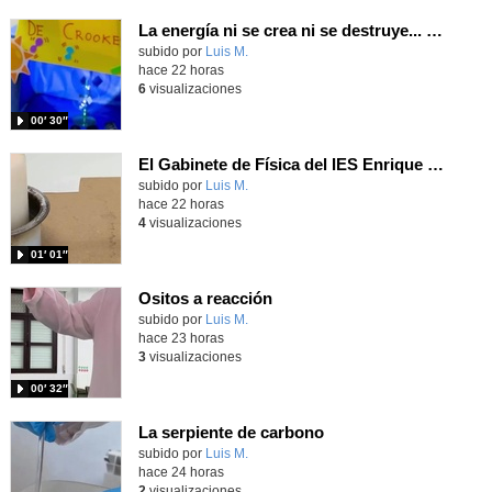
La energía ni se crea ni se destruye... ¡se experimenta! El Tierno en la Feria Madrid es Ciencia 2026
Contenido educativo.
subido por
Luis M.
-
hace 22 horas
6
visualizaciones
00′ 30″
El Gabinete de Física del IES Enrique Tierno Galván de Parla (Curso 25-26)
Contenido educativo.
subido por
Luis M.
-
hace 22 horas
4
visualizaciones
01′ 01″
Ositos a reacción
Contenido educativo.
subido por
Luis M.
-
hace 23 horas
3
visualizaciones
00′ 32″
La serpiente de carbono
Contenido educativo.
subido por
Luis M.
-
hace 24 horas
2
visualizaciones