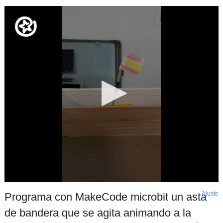
Ajuste
d
Programa con MakeCode microbit un asta
p
de bandera que se agita animando a la