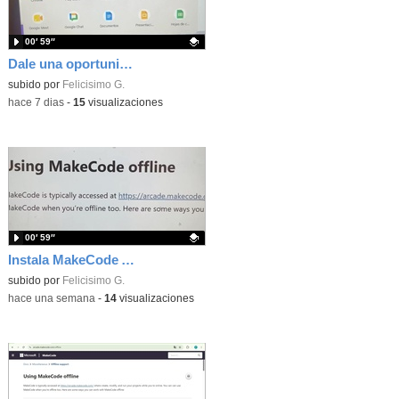
00′ 59″
Dale una oportunidad a los Chromebooks y utiliza un proyector para realizar talleres si no tienes pantallas táctiles
Contenido educativo.
subido por
Felicisimo G.
-
hace 7 dias
-
15
visualizaciones
00′ 59″
Instala MakeCode Arcade para trabajar offline en tu tablet, ordenador, Chromebook
Contenido educativo.
subido por
Felicisimo G.
-
hace una semana
-
14
visualizaciones