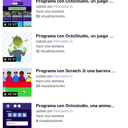
Programa con OctoStudio, un juego de disparos contra Zombies con un cargador basado en el House of the dead
Contenido educativo.
subido por
Felicisimo G.
-
hace una semana
31
visualizaciones
13′ 07″
Programa con OctoStudio, un juego homenajeando al House of the dead con Zombies
Contenido educativo.
subido por
Felicisimo G.
-
hace una semana
11
visualizaciones
01′ 0″
Programa con Scratch Jr una barrera que se desplaza para dar sensación de movimiento
Contenido educativo.
subido por
Felicisimo G.
-
hace una semana
23
visualizaciones
06′ 50″
Programa con Octostudio, una animación utilizando la cámara para una foto y audio y texto para comunicar.
Contenido educativo.
subido por
Felicisimo G.
-
hace una semana
4
visualizaciones