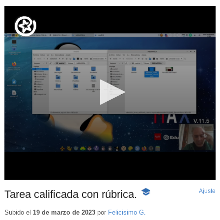
Ajuste
d
Tarea calificada con rúbrica.
-
p
Contenido
educativo
Subido el
19 de marzo de 2023
por
Felicisimo G.