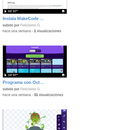
02′ 07″
Instala MakeCode Arcade offline para programar grandes juegos sin necesidad de Internet
Contenido educativo.
subido por
Felicisimo G.
-
hace una semana
-
1
visualizaciones
13′ 07″
Programa con OctoStudio, un juego de disparos contra Zombies con un cargador basado en el House of the dead
Contenido educativo.
subido por
Felicisimo G.
-
hace una semana
-
31
visualizaciones