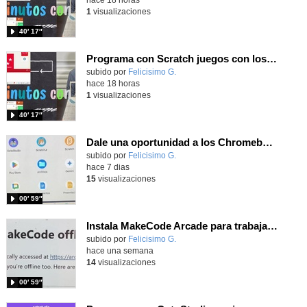
1
visualizaciones
40′ 17″
Programa con Scratch juegos con los partidos del mundial 2026 ganados por España
Contenido educativo.
subido por
Felicisimo G.
-
hace 18 horas
1
visualizaciones
40′ 17″
Dale una oportunidad a los Chromebooks y utiliza un proyector para realizar talleres si no tienes pantallas táctiles
Contenido educativo.
subido por
Felicisimo G.
-
hace 7 dias
15
visualizaciones
00′ 59″
Instala MakeCode Arcade para trabajar offline en tu tablet, ordenador, Chromebook
Contenido educativo.
subido por
Felicisimo G.
-
hace una semana
14
visualizaciones
00′ 59″