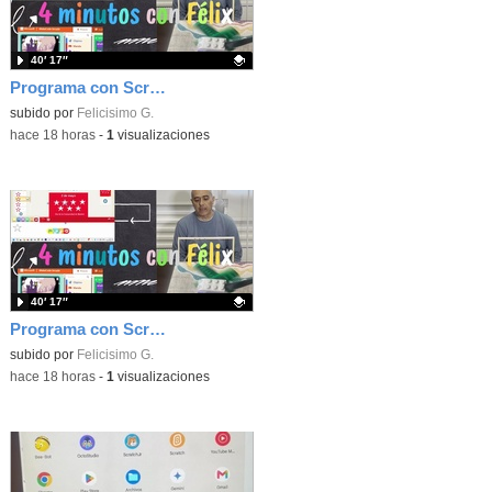
40′ 17″
Programa con Scratch, 8 diferentes juegos para vivir la emoción de los partidos de España en el mundial 2026
Contenido educativo.
subido por
Felicisimo G.
-
hace 18 horas
-
1
visualizaciones
40′ 17″
Programa con Scratch juegos con los partidos del mundial 2026 ganados por España
Contenido educativo.
subido por
Felicisimo G.
-
hace 18 horas
-
1
visualizaciones