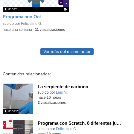
01′ 0″
Programa con OctoStudio, un juego homenajeando al House of the dead con Zombies
Contenido educativo.
subido por
Felicisimo G.
-
hace una semana
-
11
visualizaciones
Ver más del mismo autor
Contenidos relacionados:
La serpiente de carbono
Contenido educativo.
subido por
Luis M.
-
hace 16 horas
2
visualizaciones
01′ 01″
Programa con Scratch, 8 diferentes juegos para vivir la emoción de los partidos de España en el mundial 2026
Contenido educativo.
subido por
Felicisimo G.
-
hace 18 horas