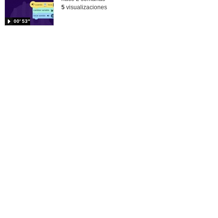
5
visualizaciones
00′ 53″