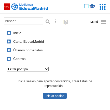
Mediateca de EducaMadrid
Saltar navegación
Servic
Educa
Palabra o frase:
Búsqueda avanzada
Ayuda
(en
ventana
Inicio
nueva)
Canal EducaMadrid
Últimos contenidos
Centros
Tipo de contenido:
Inicia sesión para aportar contenidos, crear listas de
reproducción...
Iniciar sesión