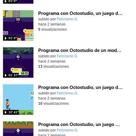
01′ 0″
Programa con Octostudio, un juego de Educación Víal cruzando un paso de cebra.
Contenido educativo.
subido por
Felicisimo G.
-
hace 2 semanas
5
visualizaciones
01′ 0″
Programa con Octostudio de un modo sencillo, offline y gratuito
Contenido educativo.
subido por
Felicisimo G.
-
hace 2 semanas
13
visualizaciones
01′ 37″
Programa con Octostudio, un juego de 4 personajes ganando la copa del mundo saltando y esquivando rivales.
Contenido educativo.
subido por
Felicisimo G.
-
hace 2 semanas
10
visualizaciones
10′ 41″
Programa con Octostudio, un juego moviendo la tablet para ganar con España, el mundial 2026
Contenido educativo.
subido por
Felicisimo G.
-
hace 2 semanas