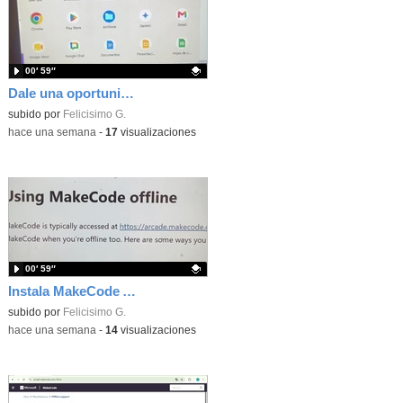
00′ 59″
Dale una oportunidad a los Chromebooks y utiliza un proyector para realizar talleres si no tienes pantallas táctiles
Contenido educativo.
subido por
Felicisimo G.
-
hace una semana
-
17
visualizaciones
00′ 59″
Instala MakeCode Arcade para trabajar offline en tu tablet, ordenador, Chromebook
Contenido educativo.
subido por
Felicisimo G.
-
hace una semana
-
14
visualizaciones