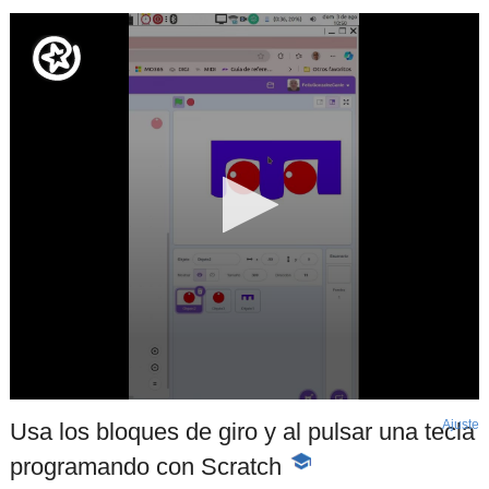
Ajuste
d
Usa los bloques de giro y al pulsar una tecla
p
programando con Scratch
-
Contenido