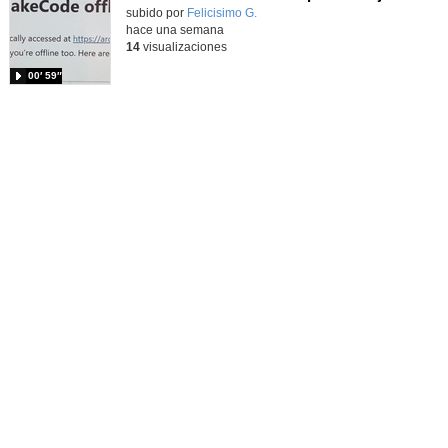
Contenido educativo.
subido por
Felicisimo G.
-
hace una semana
14
visualizaciones
00′ 59″