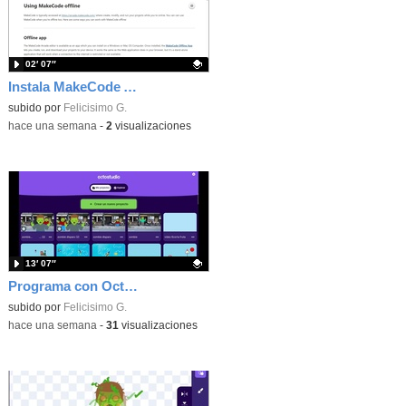
02′ 07″
Instala MakeCode Arcade offline para programar grandes juegos sin necesidad de Internet
Contenido educativo.
subido por
Felicisimo G.
-
hace una semana
-
2
visualizaciones
13′ 07″
Programa con OctoStudio, un juego de disparos contra Zombies con un cargador basado en el House of the dead
Contenido educativo.
subido por
Felicisimo G.
-
hace una semana
-
31
visualizaciones