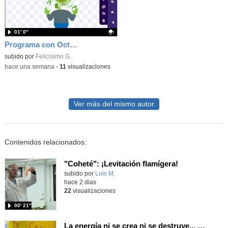
01′ 0″
Programa con OctoStudio, un juego homenajeando al House of the dead con Zombies
Contenido educativo.
subido por
Felicisimo G.
-
hace una semana
-
11
visualizaciones
Ver más del mismo autor
Contenidos relacionados:
"Coheté": ¡Levitación flamígera!
Contenido educativo.
subido por
Luis M.
-
hace 2 dias
22
visualizaciones
00′ 21″
La energía ni se crea ni se destruye... ¡se experimenta! El Tierno en la Feria Madrid es Ciencia 2026