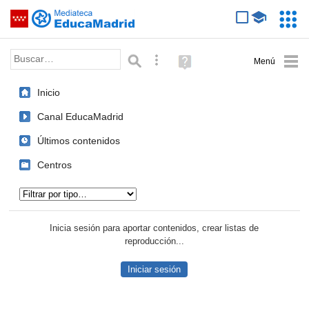
Mediateca de EducaMadrid
Saltar navegación
Servic
Educa
Palabra o frase:
Búsqueda avanzada
Ayuda
(en
ventana
Inicio
nueva)
Canal EducaMadrid
Últimos contenidos
Centros
Tipo de contenido:
Inicia sesión para aportar contenidos, crear listas de
reproducción...
Iniciar sesión