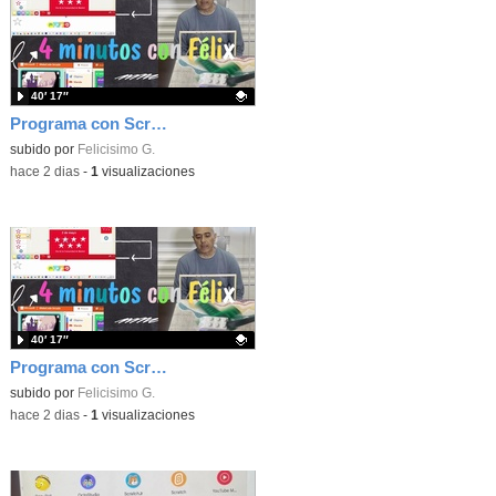
40′ 17″
Programa con Scratch, 8 diferentes juegos para vivir la emoción de los partidos de España en el mundial 2026
Contenido educativo.
subido por
Felicisimo G.
-
hace 2 dias
-
1
visualizaciones
40′ 17″
Programa con Scratch juegos con los partidos del mundial 2026 ganados por España
Contenido educativo.
subido por
Felicisimo G.
-
hace 2 dias
-
1
visualizaciones