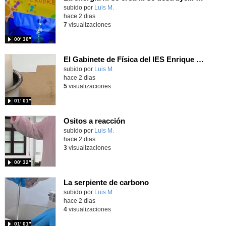
Contenido educativo.
subido por
Luis M.
-
hace 2 dias
7
visualizaciones
00′ 30″
El Gabinete de Física del IES Enrique Tierno Galván de Parla (Curso 25-26)
Contenido educativo.
subido por
Luis M.
-
hace 2 dias
5
visualizaciones
01′ 01″
Ositos a reacción
Contenido educativo.
subido por
Luis M.
-
hace 2 dias
3
visualizaciones
00′ 32″
La serpiente de carbono
Contenido educativo.
subido por
Luis M.
-
hace 2 dias
4
visualizaciones
01′ 01″