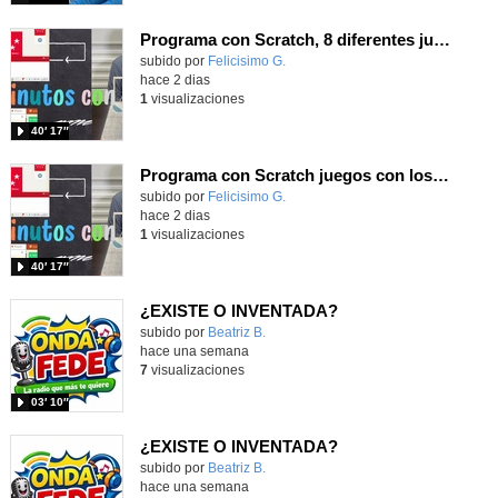
Programa con Scratch, 8 diferentes juegos para vivir la emoción de los partidos de España en el mundial 2026
Contenido educativo.
subido por
Felicisimo G.
-
hace 2 dias
1
visualizaciones
40′ 17″
Programa con Scratch juegos con los partidos del mundial 2026 ganados por España
Contenido educativo.
subido por
Felicisimo G.
-
hace 2 dias
1
visualizaciones
40′ 17″
¿EXISTE O INVENTADA?
Contenido educativo.
subido por
Beatriz B.
-
hace una semana
7
visualizaciones
03′ 10″
¿EXISTE O INVENTADA?
Contenido educativo.
subido por
Beatriz B.
-
hace una semana