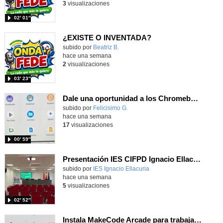
3
visualizaciones
02′ 01″
¿EXISTE O INVENTADA?
Contenido educativo.
subido por
Beatriz B.
-
hace una semana
2
visualizaciones
03′ 23″
Dale una oportunidad a los Chromebooks y utiliza un proyector para realizar talleres si no tienes pantallas táctiles
Contenido educativo.
subido por
Felicisimo G.
-
hace una semana
17
visualizaciones
00′ 59″
Presentación IES CIFPD Ignacio Ellacuría
Contenido educativo.
subido por
IES Ignacio Ellacuria
-
hace una semana
5
visualizaciones
02′ 52″
Instala MakeCode Arcade para trabajar offline en tu tablet, ordenador, Chromebook