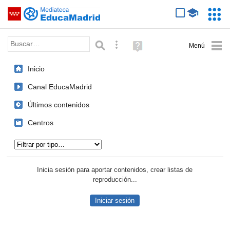
Mediateca de EducaMadrid
Saltar navegación
Servic
Educa
Palabra o frase:
Búsqueda avanzada
Ayuda
(en
ventana
Inicio
nueva)
Canal EducaMadrid
Últimos contenidos
Centros
Tipo de contenido:
Inicia sesión para aportar contenidos, crear listas de
reproducción...
Iniciar sesión