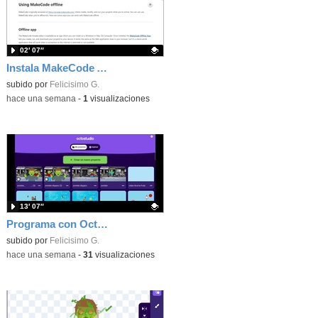
02′ 07″
Instala MakeCode Arcade offline para programar grandes juegos sin necesidad de Internet
Contenido educativo.
subido por
Felicisimo G.
-
hace una semana
-
1
visualizaciones
13′ 07″
Programa con OctoStudio, un juego de disparos contra Zombies con un cargador basado en el House of the dead
Contenido educativo.
subido por
Felicisimo G.
-
hace una semana
-
31
visualizaciones