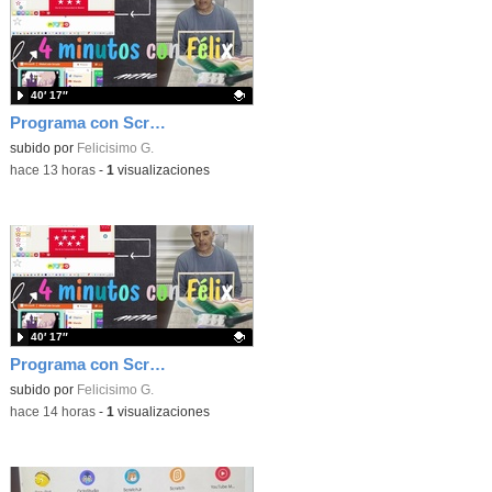
40′ 17″
Programa con Scratch, 8 diferentes juegos para vivir la emoción de los partidos de España en el mundial 2026
Contenido educativo.
subido por
Felicisimo G.
-
hace 13 horas
-
1
visualizaciones
40′ 17″
Programa con Scratch juegos con los partidos del mundial 2026 ganados por España
Contenido educativo.
subido por
Felicisimo G.
-
hace 14 horas
-
1
visualizaciones