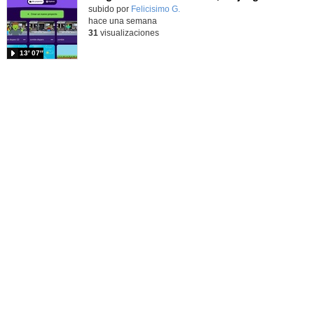
Contenido educativo.
subido por
Felicisimo G.
-
hace una semana
31
visualizaciones
13′ 07″