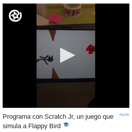
Ajuste
d
Programa con Scratch Jr, un juego que
p
simula a Flappy Bird
-
Contenido