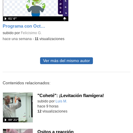
01′ 0″
Programa con OctoStudio, un juego homenajeando al House of the dead con Zombies
Contenido educativo.
subido por
Felicisimo G.
-
hace una semana
-
11
visualizaciones
Ver más del mismo autor
Contenidos relacionados:
"Coheté": ¡Levitación flamígera!
Contenido educativo.
subido por
Luis M.
-
hace 9 horas
12
visualizaciones
00′ 21″
Ositos a reacción