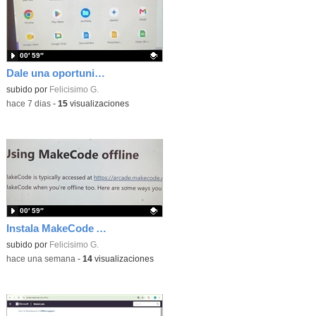
00′ 59″
Dale una oportunidad a los Chromebooks y utiliza un proyector para realizar talleres si no tienes pantallas táctiles
Contenido educativo.
subido por
Felicisimo G.
-
hace 7 dias
-
15
visualizaciones
00′ 59″
Instala MakeCode Arcade para trabajar offline en tu tablet, ordenador, Chromebook
Contenido educativo.
subido por
Felicisimo G.
-
hace una semana
-
14
visualizaciones