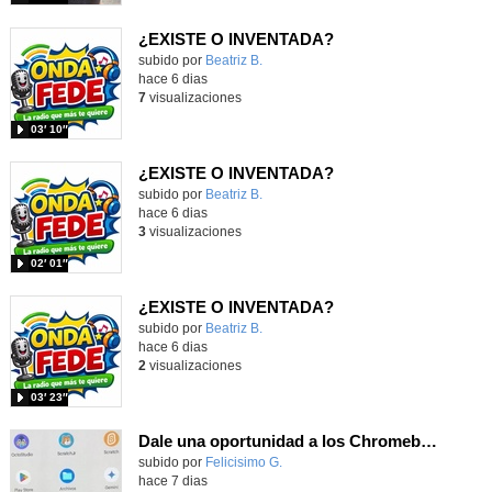
¿EXISTE O INVENTADA?
Contenido educativo.
subido por
Beatriz B.
-
hace 6 dias
7
visualizaciones
03′ 10″
¿EXISTE O INVENTADA?
Contenido educativo.
subido por
Beatriz B.
-
hace 6 dias
3
visualizaciones
02′ 01″
¿EXISTE O INVENTADA?
Contenido educativo.
subido por
Beatriz B.
-
hace 6 dias
2
visualizaciones
03′ 23″
Dale una oportunidad a los Chromebooks y utiliza un proyector para realizar talleres si no tienes pantallas táctiles
Contenido educativo.
subido por
Felicisimo G.
-
hace 7 dias