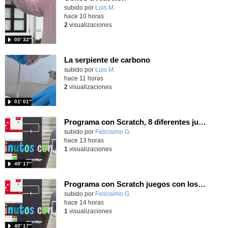
Contenido educativo.
subido por
Luis M.
-
hace 10 horas
2
visualizaciones
00′ 32″
La serpiente de carbono
Contenido educativo.
subido por
Luis M.
-
hace 11 horas
2
visualizaciones
01′ 01″
Programa con Scratch, 8 diferentes juegos para vivir la emoción de los partidos de España en el mundial 2026
Contenido educativo.
subido por
Felicisimo G.
-
hace 13 horas
1
visualizaciones
40′ 17″
Programa con Scratch juegos con los partidos del mundial 2026 ganados por España
Contenido educativo.
subido por
Felicisimo G.
-
hace 14 horas
1
visualizaciones
40′ 17″