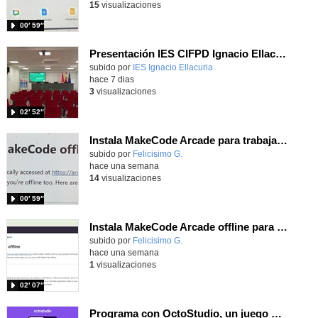
15
visualizaciones
00′ 59″
Presentación IES CIFPD Ignacio Ellacuría
Contenido educativo.
subido por
IES Ignacio Ellacuria
-
hace 7 dias
3
visualizaciones
02′ 52″
Instala MakeCode Arcade para trabajar offline en tu tablet, ordenador, Chromebook
Contenido educativo.
subido por
Felicisimo G.
-
hace una semana
14
visualizaciones
00′ 59″
Instala MakeCode Arcade offline para programar grandes juegos sin necesidad de Internet
Contenido educativo.
subido por
Felicisimo G.
-
hace una semana
1
visualizaciones
02′ 07″
Programa con OctoStudio, un juego de disparos contra Zombies con un cargador basado en el House of the dead