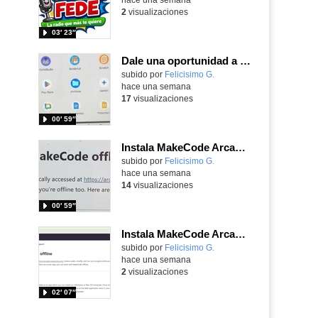
2
visualizaciones
03′ 23″
Dale una oportunidad a los Chromebooks y utiliza un proyector para realizar talleres si no tienes pantallas táctiles
Contenido educativo.
subido por
Felicisimo G.
-
hace una semana
17
visualizaciones
00′ 59″
Instala MakeCode Arcade para trabajar offline en tu tablet, ordenador, Chromebook
Contenido educativo.
subido por
Felicisimo G.
-
hace una semana
14
visualizaciones
00′ 59″
Instala MakeCode Arcade offline para programar grandes juegos sin necesidad de Internet
Contenido educativo.
subido por
Felicisimo G.
-
hace una semana
2
visualizaciones
02′ 07″