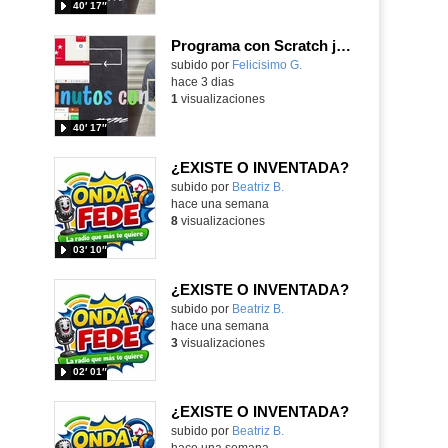
40′ 17″
Programa con Scratch juegos con los partidos del mundial 2026 ganados por España
Contenido educativo.
subido por
Felicisimo G.
-
hace 3 dias
1
visualizaciones
40′ 17″
¿EXISTE O INVENTADA?
Contenido educativo.
subido por
Beatriz B.
-
hace una semana
8
visualizaciones
03′ 10″
¿EXISTE O INVENTADA?
Contenido educativo.
subido por
Beatriz B.
-
hace una semana
3
visualizaciones
02′ 01″
¿EXISTE O INVENTADA?
Contenido educativo.
subido por
Beatriz B.
-
hace una semana