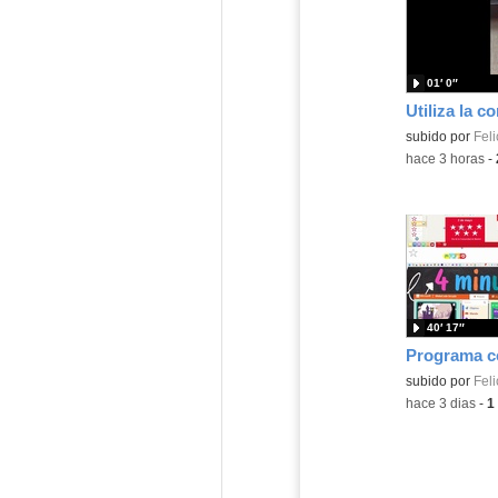
01′ 0″
Contenido educ
subido por
Feli
-
hace 3 horas
-
40′ 17″
Contenido educ
subido por
Feli
-
hace 3 dias
-
1