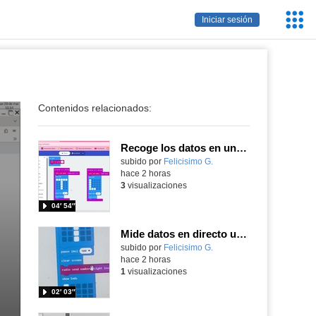
Servic
Iniciar sesión
Educa
Contenidos relacionados:
Recoge los datos en una gráfica programando tu placa microbit con MakeCode y conoce la Tª y nivel de luz en este eclipse
Contenido educativo.
subido por
Felicisimo G.
-
hace 2 horas
3
visualizaciones
04′ 54″
Mide datos en directo usando tu placa microbit y programando con MakeCode dos placas conectadas por radio
Contenido educativo.
subido por
Felicisimo G.
-
hace 2 horas
1
visualizaciones
02′ 03″