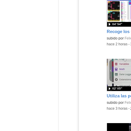
04′ 54″
Contenido educ
subido por
Feli
-
hace 2 horas
-
02′ 05″
Contenido educ
subido por
Feli
-
hace 3 horas
-