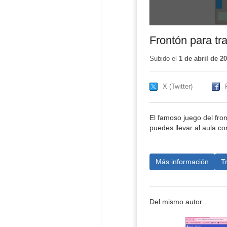
Frontón para tr
Subido el
1 de abril de 2
X (Twitter)
El famoso juego del fron
puedes llevar al aula co
Más información
T
Del mismo autor…