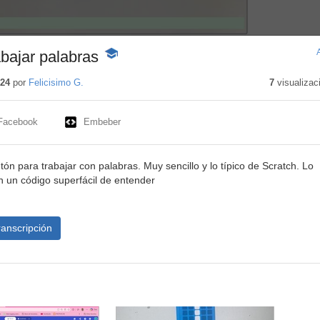
abajar palabras
-
Contenido
educativo
024
por
Felicisimo G.
7
visualizac
Facebook
Embeber
tón para trabajar con palabras. Muy sencillo y lo típico de Scratch. Lo
n un código superfácil de entender
ranscripción