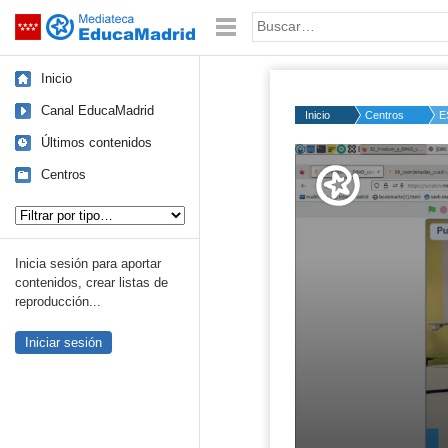
Mediateca de EducaMadrid
Saltar navegación
Palabra o frase:
Inicio
Canal EducaMadrid
Inicio
Centros
E
Últimos contenidos
Volume
50%
Centros
Tipo de contenido:
Inicia sesión para aportar
contenidos, crear listas de
reproducción...
Iniciar sesión