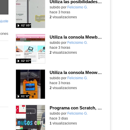
Utiliza las posibilidades de tu microbit programando com MakeCode para medir temperatura y nivel de luz con Datalogger
Contenido educativo.
subido por
Felicisimo G.
-
hace 3 horas
2
visualizaciones
Ajuste
de
02′ 05″
pantalla
iones
Utiliza la consola Mewbit de Kittenbot para llevar tus juegos arcade de MakeCode a tu mano
Contenido educativo.
subido por
Felicisimo G.
-
hace 3 horas
2
visualizaciones
02′ 07″
Utiliza la consola Meowbit de KIttenbot para jugar con tus programas MakeCode Arcade
Contenido educativo.
subido por
Felicisimo G.
-
hace 3 horas
2
visualizaciones
01′ 0″
Programa con Scratch, 8 diferentes juegos para vivir la emoción de los partidos de España en el mundial 2026
Contenido educativo.
subido por
Felicisimo G.
-
hace 3 dias
1
visualizaciones