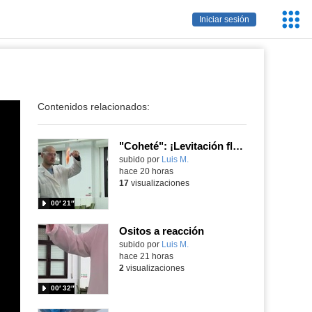
Servic
Iniciar sesión
Educa
Contenidos relacionados:
"Coheté": ¡Levitación flamígera!
Contenido educativo.
subido por
Luis M.
-
hace 20 horas
17
visualizaciones
00′ 21″
Ositos a reacción
Contenido educativo.
subido por
Luis M.
-
hace 21 horas
2
visualizaciones
00′ 32″