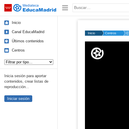
Mediateca de EducaMadrid
Saltar navegación
Palabra o frase:
Inicio
Canal EducaMadrid
Inicio
Centros
C
Últimos contenidos
Volume
50%
Centros
Tipo de contenido:
Inicia sesión para aportar
contenidos, crear listas de
reproducción...
Iniciar sesión