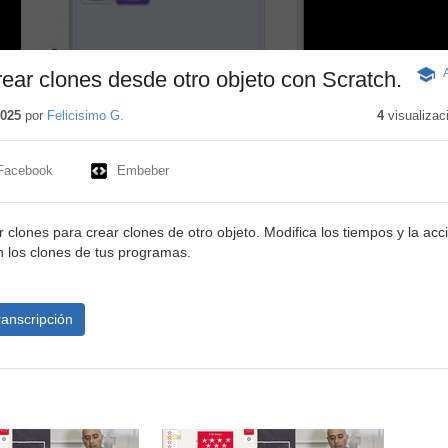
rear clones desde otro objeto con Scratch.
-
Cont
educa
2025
por
Felicisimo G.
4
visualizac
Facebook
Embeber
ar clones para crear clones de otro objeto. Modifica los tiempos y la acc
n los clones de tus programas.
ranscripción