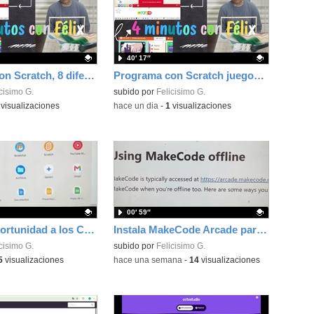
40′ 17″
Programa con Scratch, 8 diferentes juegos para vivir la emoción de los partidos de España en el mundial 2026
Programa con Scratch juegos con los partidos del mundial 2026 ganados por España
ativo.
cisimo G.
Contenido educativo.
subido por
Felicisimo G.
visualizaciones
-
hace un dia
-
1
visualizaciones
00′ 59″
Dale una oportunidad a los Chromebooks y utiliza un proyector para realizar talleres si no tienes pantallas táctiles
Instala MakeCode Arcade para trabajar offline en tu tablet, ordenador, Chromebook
ativo.
cisimo G.
Contenido educativo.
subido por
Felicisimo G.
5
visualizaciones
-
hace una semana
-
14
visualizaciones