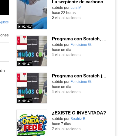
La serpiente de carbono
Contenido educativo.
subido por
Luis M.
-
hace 22 horas
2
visualizaciones
Ajuste
de
01′ 01″
pantalla
enido
tivo
iones
Programa con Scratch, 8 diferentes juegos para vivir la emoción de los partidos de España en el mundial 2026
Contenido educativo.
subido por
Felicisimo G.
-
hace un dia
1
visualizaciones
40′ 17″
ión
Programa con Scratch juegos con los partidos del mundial 2026 ganados por España
Contenido educativo.
subido por
Felicisimo G.
-
hace un dia
1
visualizaciones
40′ 17″
¿EXISTE O INVENTADA?
Contenido educativo.
subido por
Beatriz B.
-
hace 7 dias
7
visualizaciones