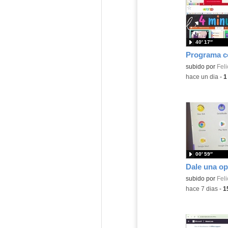
40′ 17″
Contenido educ
subido por
Feli
-
hace un dia
-
1
00′ 59″
Contenido educ
subido por
Feli
-
hace 7 dias
-
1