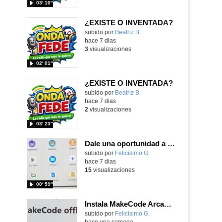
03′ 10″
¿EXISTE O INVENTADA?
Contenido educativo.
subido por
Beatriz B.
-
hace 7 dias
3
visualizaciones
02′ 01″
¿EXISTE O INVENTADA?
Contenido educativo.
subido por
Beatriz B.
-
hace 7 dias
2
visualizaciones
03′ 23″
Dale una oportunidad a los Chromebooks y utiliza un proyector para realizar talleres si no tienes pantallas táctiles
Contenido educativo.
subido por
Felicisimo G.
-
hace 7 dias
15
visualizaciones
00′ 59″
Instala MakeCode Arcade para trabajar offline en tu tablet, ordenador, Chromebook
Contenido educativo.
subido por
Felicisimo G.
-
hace una semana