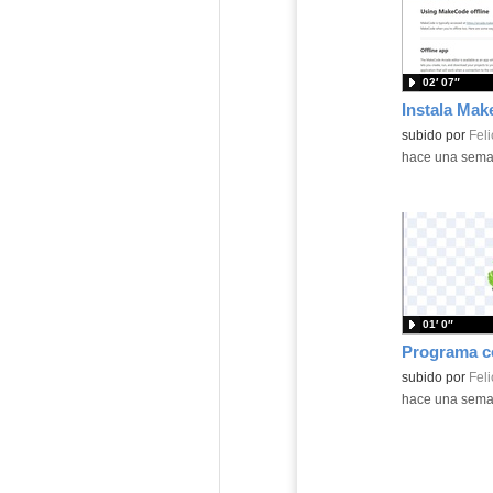
02′ 07″
Contenido educ
subido por
Feli
-
hace una sem
01′ 0″
Contenido educ
subido por
Feli
-
hace una sem