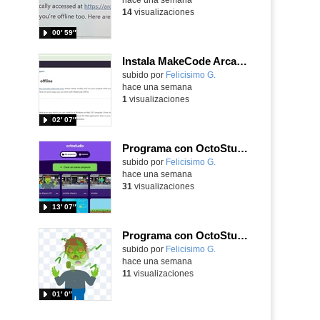
14
visualizaciones
00′ 59″
Instala MakeCode Arcade offline para programar grandes juegos sin necesidad de Internet
Contenido educativo.
subido por
Felicisimo G.
-
hace una semana
1
visualizaciones
02′ 07″
Programa con OctoStudio, un juego de disparos contra Zombies con un cargador basado en el House of the dead
Contenido educativo.
subido por
Felicisimo G.
-
hace una semana
31
visualizaciones
13′ 07″
Programa con OctoStudio, un juego homenajeando al House of the dead con Zombies
Contenido educativo.
subido por
Felicisimo G.
-
hace una semana
11
visualizaciones
01′ 0″