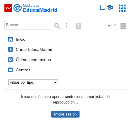
Mediateca de EducaMadrid
Saltar navegación
Servic
Educa
Palabra o frase:
Búsqueda avanzada
Ayuda
(en
ventana
Inicio
nueva)
Canal EducaMadrid
Últimos contenidos
Centros
Tipo de contenido:
Inicia sesión para aportar contenidos, crear listas de
reproducción...
Iniciar sesión