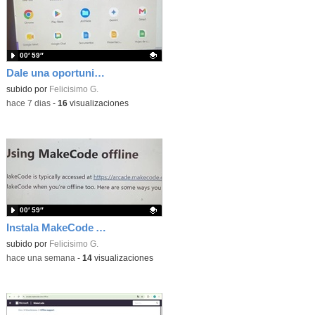
00′ 59″
Dale una oportunidad a los Chromebooks y utiliza un proyector para realizar talleres si no tienes pantallas táctiles
Contenido educativo.
subido por
Felicisimo G.
-
hace 7 dias
-
16
visualizaciones
00′ 59″
Instala MakeCode Arcade para trabajar offline en tu tablet, ordenador, Chromebook
Contenido educativo.
subido por
Felicisimo G.
-
hace una semana
-
14
visualizaciones