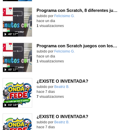
Programa con Scratch, 8 diferentes juegos para vivir la emoción de los partidos de España en el mundial 2026
Contenido educativo.
subido por
Felicisimo G.
-
hace un dia
1
visualizaciones
40′ 17″
Programa con Scratch juegos con los partidos del mundial 2026 ganados por España
Contenido educativo.
subido por
Felicisimo G.
-
hace un dia
1
visualizaciones
40′ 17″
¿EXISTE O INVENTADA?
Contenido educativo.
subido por
Beatriz B.
-
hace 7 dias
7
visualizaciones
03′ 10″
¿EXISTE O INVENTADA?
Contenido educativo.
subido por
Beatriz B.
-
hace 7 dias