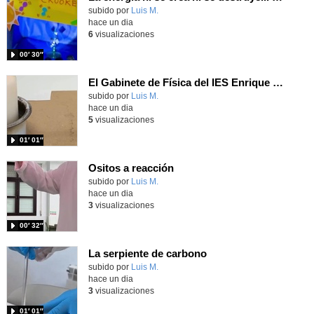
Contenido educativo.
subido por
Luis M.
-
hace un dia
6
visualizaciones
00′ 30″
El Gabinete de Física del IES Enrique Tierno Galván de Parla (Curso 25-26)
Contenido educativo.
subido por
Luis M.
-
hace un dia
5
visualizaciones
01′ 01″
Ositos a reacción
Contenido educativo.
subido por
Luis M.
-
hace un dia
3
visualizaciones
00′ 32″
La serpiente de carbono
Contenido educativo.
subido por
Luis M.
-
hace un dia
3
visualizaciones
01′ 01″