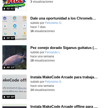
3
visualizaciones
02′ 01″
Dale una oportunidad a los Chromebooks y utiliza un proyector para realizar talleres si no tienes pantallas táctiles
Contenido educativo.
subido por
Felicisimo G.
-
hace 7 dias
16
visualizaciones
00′ 59″
Pez conejo dorado Siganus guttatus (Bloch, 1786)
Contenido educativo.
subido por
Fernando L.
-
hace una semana
18
visualizaciones
00′ 13″
Instala MakeCode Arcade para trabajar offline en tu tablet, ordenador, Chromebook
Contenido educativo.
subido por
Felicisimo G.
-
hace una semana
14
visualizaciones
00′ 59″
Instala MakeCode Arcade offline para programar grandes juegos sin necesidad de Internet