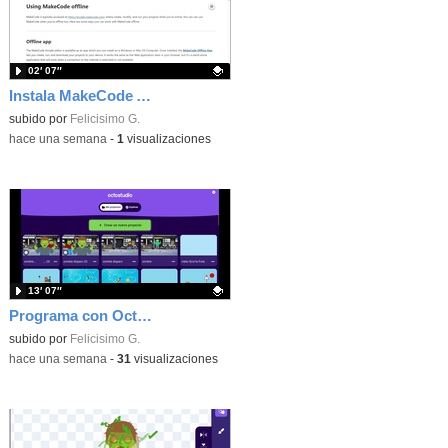
02′ 07″
Instala MakeCode Arcade offline para programar grandes juegos sin necesidad de Internet
Contenido educativo.
subido por
Felicisimo G.
-
hace una semana
-
1
visualizaciones
13′ 07″
Programa con OctoStudio, un juego de disparos contra Zombies con un cargador basado en el House of the dead
Contenido educativo.
subido por
Felicisimo G.
-
hace una semana
-
31
visualizaciones