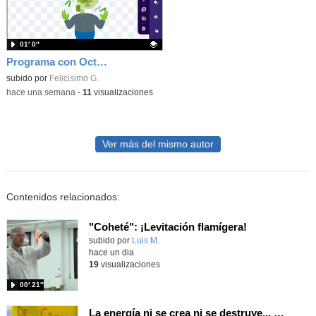
01′ 0″
Programa con OctoStudio, un juego homenajeando al House of the dead con Zombies
Contenido educativo.
subido por
Felicisimo G.
-
hace una semana
-
11
visualizaciones
Ver más del mismo autor
Contenidos relacionados:
"Coheté": ¡Levitación flamígera!
Contenido educativo.
subido por
Luis M.
-
hace un dia
19
visualizaciones
00′ 21″
La energía ni se crea ni se destruye... ¡se experimenta! El Tierno en la Feria Madrid es Ciencia 2026