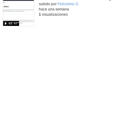
Contenido educativo.
subido por
Felicisimo G.
-
hace una semana
1
visualizaciones
02′ 07″