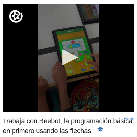
Ajuste
d
Trabaja con Beebot, la programación básica
p
en primero usando las flechas.
-
Contenido