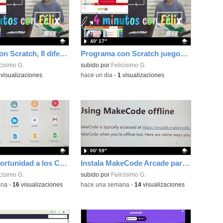
40′ 17″
Programa con Scratch, 8 diferentes juegos para vivir la emoción de los partidos de España en el mundial 2026
Programa con Scratch juegos con los partidos del mundial 2026 ganados por España
ativo.
cisimo G.
Contenido educativo.
subido por
Felicisimo G.
visualizaciones
-
hace un dia
-
1
visualizaciones
00′ 59″
Dale una oportunidad a los Chromebooks y utiliza un proyector para realizar talleres si no tienes pantallas táctiles
Instala MakeCode Arcade para trabajar offline en tu tablet, ordenador, Chromebook
ativo.
cisimo G.
Contenido educativo.
subido por
Felicisimo G.
ana
-
16
visualizaciones
-
hace una semana
-
14
visualizaciones