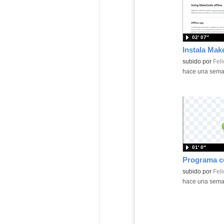
02′ 07″
Contenido educ
subido por
Feli
-
hace una sem
01′ 0″
Contenido educ
subido por
Feli
-
hace una sem