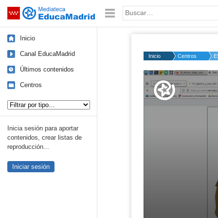
Mediateca de EducaMadrid
Saltar navegación
Palabra o frase:
Inicio
Canal EducaMadrid
Inicio
Centros
E
Últimos contenidos
Volume
50%
Centros
Tipo de contenido:
Inicia sesión para aportar
contenidos, crear listas de
reproducción...
Iniciar sesión