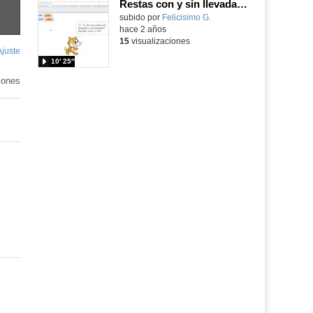
Restas con y sin llevadas con Scratch
Contenido educativo.
subido por
Felicisimo G.
-
hace 2 años
15
visualizaciones
Ajuste
de
10′ 25″
pantalla
iones