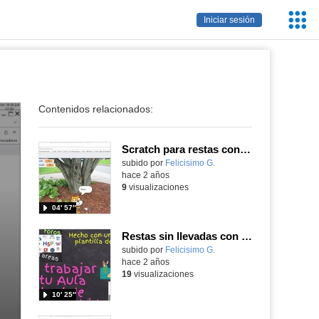
Servic
Iniciar sesión
Educa
Contenidos relacionados:
Scratch para restas con o sin llevadas.
Contenido educativo.
subido por
Felicisimo G.
-
hace 2 años
9
visualizaciones
04′ 57″
Restas sin llevadas con Scratch
Contenido educativo.
subido por
Felicisimo G.
-
hace 2 años
19
visualizaciones
10′ 25″