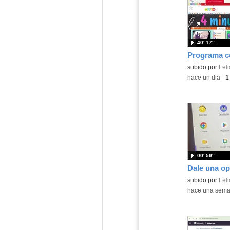
40′ 17″
Contenido educ
subido por
Feli
-
hace un dia
-
1
00′ 59″
Contenido educ
subido por
Feli
-
hace una sem