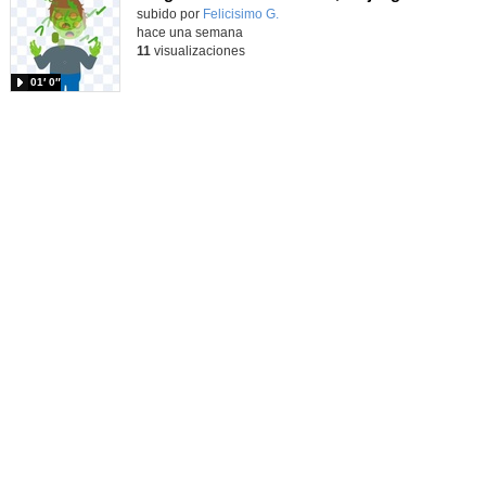
Contenido educativo.
subido por
Felicisimo G.
-
hace una semana
11
visualizaciones
01′ 0″