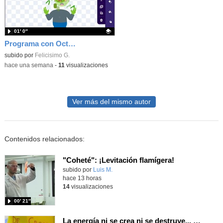
01′ 0″
Programa con OctoStudio, un juego homenajeando al House of the dead con Zombies
Contenido educativo.
subido por
Felicisimo G.
-
hace una semana
-
11
visualizaciones
Ver más del mismo autor
Contenidos relacionados:
"Coheté": ¡Levitación flamígera!
Contenido educativo.
subido por
Luis M.
-
hace 13 horas
14
visualizaciones
00′ 21″
La energía ni se crea ni se destruye... ¡se experimenta! El Tierno en la Feria Madrid es Ciencia 2026