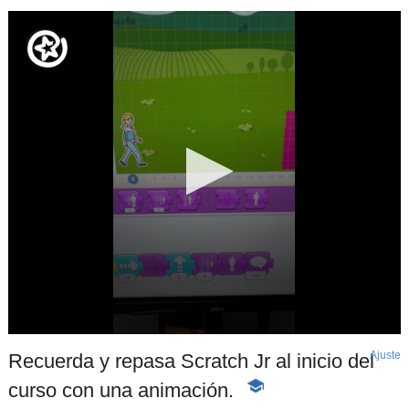
Ajuste
d
Recuerda y repasa Scratch Jr al inicio del
p
curso con una animación.
-
Contenido