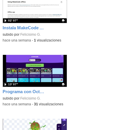
02′ 07″
Instala MakeCode Arcade offline para programar grandes juegos sin necesidad de Internet
Contenido educativo.
subido por
Felicisimo G.
-
hace una semana
-
1
visualizaciones
13′ 07″
Programa con OctoStudio, un juego de disparos contra Zombies con un cargador basado en el House of the dead
Contenido educativo.
subido por
Felicisimo G.
-
hace una semana
-
31
visualizaciones