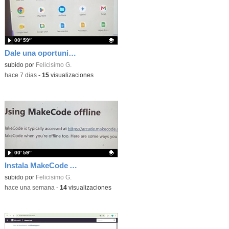
00′ 59″
Dale una oportunidad a los Chromebooks y utiliza un proyector para realizar talleres si no tienes pantallas táctiles
Contenido educativo.
subido por
Felicisimo G.
-
hace 7 dias
-
15
visualizaciones
00′ 59″
Instala MakeCode Arcade para trabajar offline en tu tablet, ordenador, Chromebook
Contenido educativo.
subido por
Felicisimo G.
-
hace una semana
-
14
visualizaciones