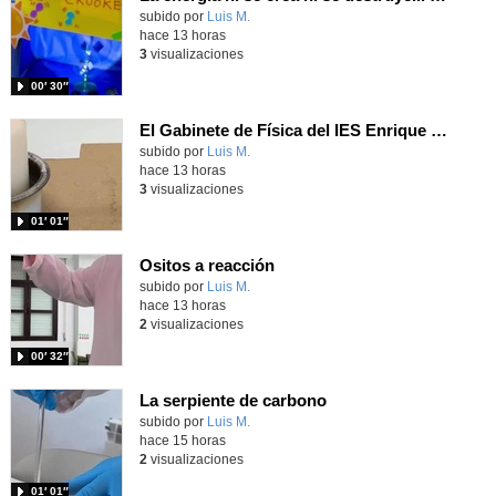
Contenido educativo.
subido por
Luis M.
-
hace 13 horas
3
visualizaciones
00′ 30″
El Gabinete de Física del IES Enrique Tierno Galván de Parla (Curso 25-26)
Contenido educativo.
subido por
Luis M.
-
hace 13 horas
3
visualizaciones
01′ 01″
Ositos a reacción
Contenido educativo.
subido por
Luis M.
-
hace 13 horas
2
visualizaciones
00′ 32″
La serpiente de carbono
Contenido educativo.
subido por
Luis M.
-
hace 15 horas
2
visualizaciones
01′ 01″