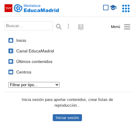
Mediateca de EducaMadrid
Saltar navegación
Servic
Educa
Palabra o frase:
Búsqueda avanzada
Ayuda
(en
ventana
Inicio
nueva)
Canal EducaMadrid
Últimos contenidos
Centros
Tipo de contenido:
Inicia sesión para aportar contenidos, crear listas de
reproducción...
Iniciar sesión