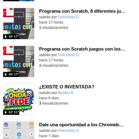
Programa con Scratch, 8 diferentes juegos para vivir la emoción de los partidos de España en el mundial 2026
Contenido educativo.
subido por
Felicisimo G.
-
hace 17 horas
1
visualizaciones
40′ 17″
Programa con Scratch juegos con los partidos del mundial 2026 ganados por España
Contenido educativo.
subido por
Felicisimo G.
-
hace 17 horas
1
visualizaciones
40′ 17″
¿EXISTE O INVENTADA?
Contenido educativo.
subido por
Beatriz B.
-
hace 6 dias
3
visualizaciones
02′ 01″
Dale una oportunidad a los Chromebooks y utiliza un proyector para realizar talleres si no tienes pantallas táctiles
Contenido educativo.
subido por
Felicisimo G.
-
hace 7 dias