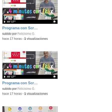
40′ 17″
Programa con Scratch, 8 diferentes juegos para vivir la emoción de los partidos de España en el mundial 2026
Contenido educativo.
subido por
Felicisimo G.
-
hace 17 horas
-
1
visualizaciones
40′ 17″
Programa con Scratch juegos con los partidos del mundial 2026 ganados por España
Contenido educativo.
subido por
Felicisimo G.
-
hace 17 horas
-
1
visualizaciones