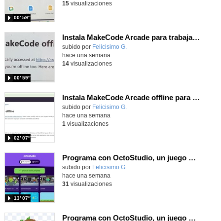
15
visualizaciones
00′ 59″
Instala MakeCode Arcade para trabajar offline en tu tablet, ordenador, Chromebook
Contenido educativo.
subido por
Felicisimo G.
-
hace una semana
14
visualizaciones
00′ 59″
Instala MakeCode Arcade offline para programar grandes juegos sin necesidad de Internet
Contenido educativo.
subido por
Felicisimo G.
-
hace una semana
1
visualizaciones
02′ 07″
Programa con OctoStudio, un juego de disparos contra Zombies con un cargador basado en el House of the dead
Contenido educativo.
subido por
Felicisimo G.
-
hace una semana
31
visualizaciones
13′ 07″
Programa con OctoStudio, un juego homenajeando al House of the dead con Zombies