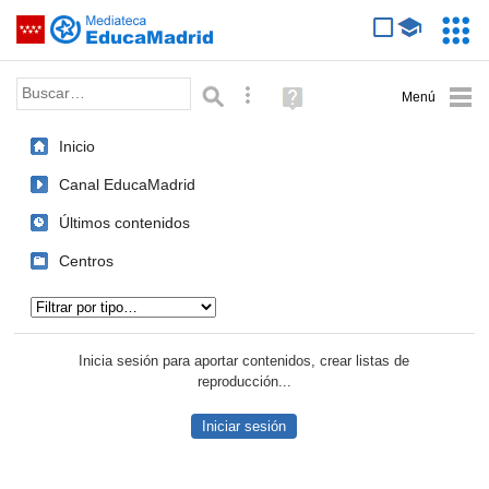
Mediateca de EducaMadrid
Saltar navegación
Servic
Educa
Palabra o frase:
Búsqueda avanzada
Ayuda
(en
ventana
Inicio
nueva)
Canal EducaMadrid
Últimos contenidos
Centros
Tipo de contenido:
Inicia sesión para aportar contenidos, crear listas de
reproducción...
Iniciar sesión