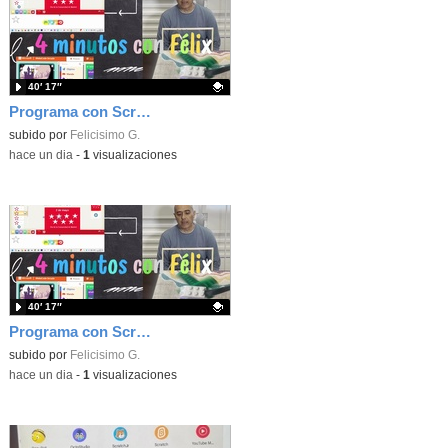
40′ 17″
Programa con Scratch, 8 diferentes juegos para vivir la emoción de los partidos de España en el mundial 2026
Contenido educativo.
subido por
Felicisimo G.
-
hace un dia
-
1
visualizaciones
40′ 17″
Programa con Scratch juegos con los partidos del mundial 2026 ganados por España
Contenido educativo.
subido por
Felicisimo G.
-
hace un dia
-
1
visualizaciones