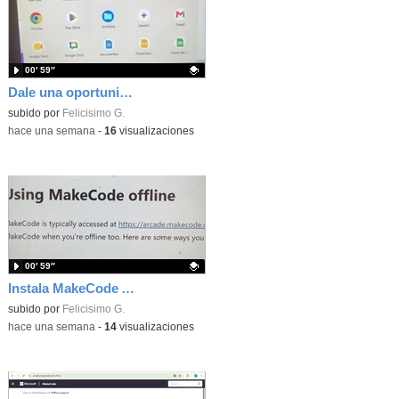
00′ 59″
Dale una oportunidad a los Chromebooks y utiliza un proyector para realizar talleres si no tienes pantallas táctiles
Contenido educativo.
subido por
Felicisimo G.
-
hace una semana
-
16
visualizaciones
00′ 59″
Instala MakeCode Arcade para trabajar offline en tu tablet, ordenador, Chromebook
Contenido educativo.
subido por
Felicisimo G.
-
hace una semana
-
14
visualizaciones