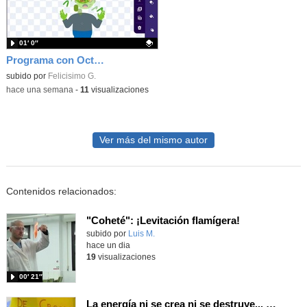
01′ 0″
Programa con OctoStudio, un juego homenajeando al House of the dead con Zombies
Contenido educativo.
subido por
Felicisimo G.
-
hace una semana
-
11
visualizaciones
Ver más del mismo autor
Contenidos relacionados:
"Coheté": ¡Levitación flamígera!
Contenido educativo.
subido por
Luis M.
-
hace un dia
19
visualizaciones
00′ 21″
La energía ni se crea ni se destruye... ¡se experimenta! El Tierno en la Feria Madrid es Ciencia 2026