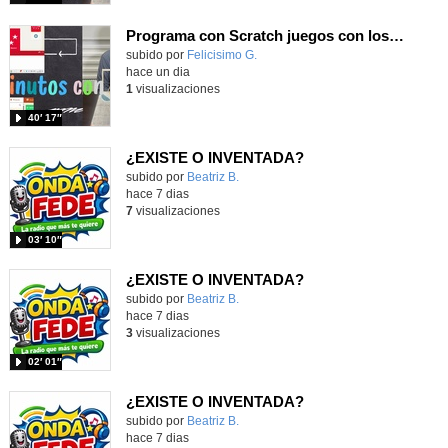
Programa con Scratch juegos con los partidos del mundial 2026 ganados por España
Contenido educativo.
subido por
Felicisimo G.
-
hace un dia
1
visualizaciones
40′ 17″
¿EXISTE O INVENTADA?
Contenido educativo.
subido por
Beatriz B.
-
hace 7 dias
7
visualizaciones
03′ 10″
¿EXISTE O INVENTADA?
Contenido educativo.
subido por
Beatriz B.
-
hace 7 dias
3
visualizaciones
02′ 01″
¿EXISTE O INVENTADA?
Contenido educativo.
subido por
Beatriz B.
-
hace 7 dias