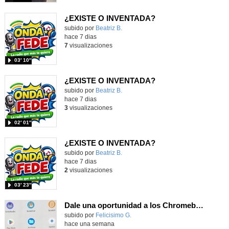
¿EXISTE O INVENTADA?
Contenido educativo.
subido por
Beatriz B.
-
hace 7 dias
7
visualizaciones
03′ 10″
¿EXISTE O INVENTADA?
Contenido educativo.
subido por
Beatriz B.
-
hace 7 dias
3
visualizaciones
02′ 01″
¿EXISTE O INVENTADA?
Contenido educativo.
subido por
Beatriz B.
-
hace 7 dias
2
visualizaciones
03′ 23″
Dale una oportunidad a los Chromebooks y utiliza un proyector para realizar talleres si no tienes pantallas táctiles
Contenido educativo.
subido por
Felicisimo G.
-
hace una semana