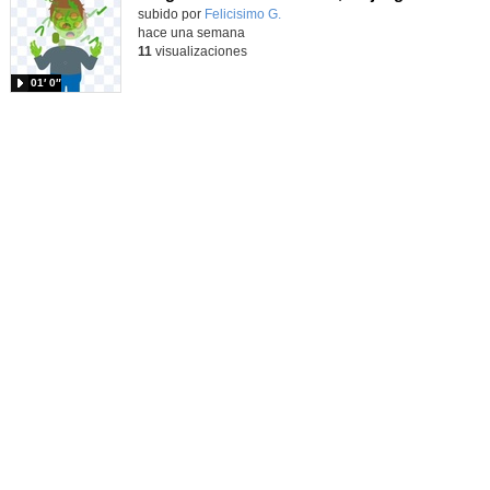
Contenido educativo.
subido por
Felicisimo G.
-
hace una semana
11
visualizaciones
01′ 0″