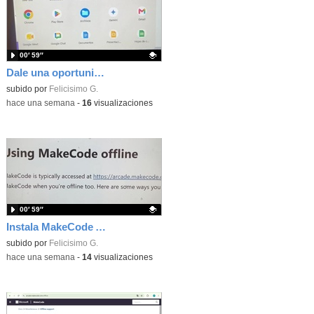
00′ 59″
Dale una oportunidad a los Chromebooks y utiliza un proyector para realizar talleres si no tienes pantallas táctiles
Contenido educativo.
subido por
Felicisimo G.
-
hace una semana
-
16
visualizaciones
00′ 59″
Instala MakeCode Arcade para trabajar offline en tu tablet, ordenador, Chromebook
Contenido educativo.
subido por
Felicisimo G.
-
hace una semana
-
14
visualizaciones