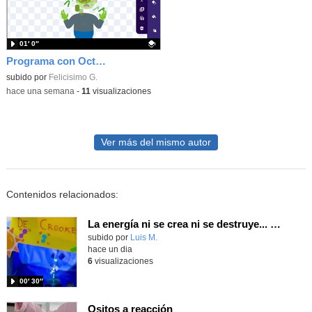
01′ 0″
Programa con OctoStudio, un juego homenajeando al House of the dead con Zombies
Contenido educativo.
subido por
Felicisimo G.
-
hace una semana
-
11
visualizaciones
Ver más del mismo autor
Contenidos relacionados:
La energía ni se crea ni se destruye... ¡se experimenta! El Tierno en la Feria Madrid es Ciencia 2026
Contenido educativo.
subido por
Luis M.
-
hace un dia
6
visualizaciones
00′ 30″
Ositos a reacción