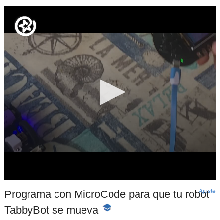
Ajuste
d
Programa con MicroCode para que tu robot
p
TabbyBot se mueva
-
Contenido