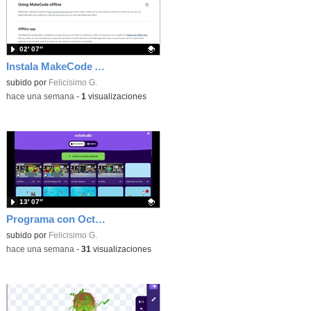
02′ 07″
Instala MakeCode Arcade offline para programar grandes juegos sin necesidad de Internet
Contenido educativo.
subido por
Felicisimo G.
-
hace una semana
-
1
visualizaciones
13′ 07″
Programa con OctoStudio, un juego de disparos contra Zombies con un cargador basado en el House of the dead
Contenido educativo.
subido por
Felicisimo G.
-
hace una semana
-
31
visualizaciones