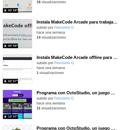
16
visualizaciones
00′ 59″
Instala MakeCode Arcade para trabajar offline en tu tablet, ordenador, Chromebook
Contenido educativo.
subido por
Felicisimo G.
-
hace una semana
14
visualizaciones
00′ 59″
Instala MakeCode Arcade offline para programar grandes juegos sin necesidad de Internet
Contenido educativo.
subido por
Felicisimo G.
-
hace una semana
1
visualizaciones
02′ 07″
Programa con OctoStudio, un juego de disparos contra Zombies con un cargador basado en el House of the dead
Contenido educativo.
subido por
Felicisimo G.
-
hace una semana
31
visualizaciones
13′ 07″
Programa con OctoStudio, un juego homenajeando al House of the dead con Zombies