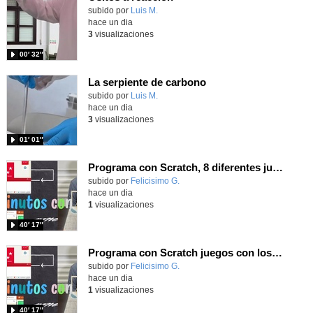
Contenido educativo.
subido por
Luis M.
-
hace un dia
3
visualizaciones
00′ 32″
La serpiente de carbono
Contenido educativo.
subido por
Luis M.
-
hace un dia
3
visualizaciones
01′ 01″
Programa con Scratch, 8 diferentes juegos para vivir la emoción de los partidos de España en el mundial 2026
Contenido educativo.
subido por
Felicisimo G.
-
hace un dia
1
visualizaciones
40′ 17″
Programa con Scratch juegos con los partidos del mundial 2026 ganados por España
Contenido educativo.
subido por
Felicisimo G.
-
hace un dia
1
visualizaciones
40′ 17″