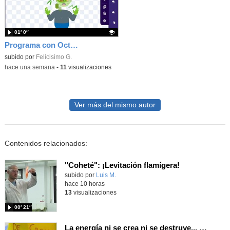
01′ 0″
Programa con OctoStudio, un juego homenajeando al House of the dead con Zombies
Contenido educativo.
subido por
Felicisimo G.
-
hace una semana
-
11
visualizaciones
Ver más del mismo autor
Contenidos relacionados:
"Coheté": ¡Levitación flamígera!
Contenido educativo.
subido por
Luis M.
-
hace 10 horas
13
visualizaciones
00′ 21″
La energía ni se crea ni se destruye... ¡se experimenta! El Tierno en la Feria Madrid es Ciencia 2026