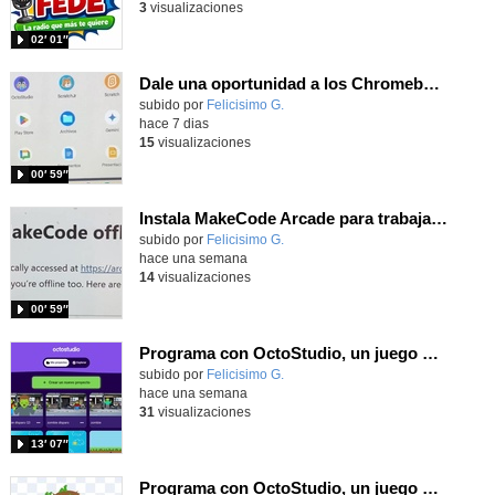
3
visualizaciones
02′ 01″
Dale una oportunidad a los Chromebooks y utiliza un proyector para realizar talleres si no tienes pantallas táctiles
Contenido educativo.
subido por
Felicisimo G.
-
hace 7 dias
15
visualizaciones
00′ 59″
Instala MakeCode Arcade para trabajar offline en tu tablet, ordenador, Chromebook
Contenido educativo.
subido por
Felicisimo G.
-
hace una semana
14
visualizaciones
00′ 59″
Programa con OctoStudio, un juego de disparos contra Zombies con un cargador basado en el House of the dead
Contenido educativo.
subido por
Felicisimo G.
-
hace una semana
31
visualizaciones
13′ 07″
Programa con OctoStudio, un juego homenajeando al House of the dead con Zombies