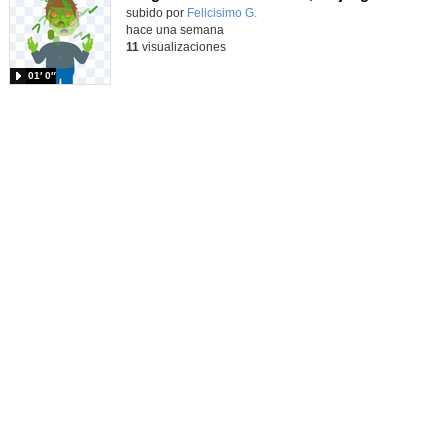
Contenido educativo.
subido por
Felicisimo G.
-
hace una semana
11
visualizaciones
01′ 0″