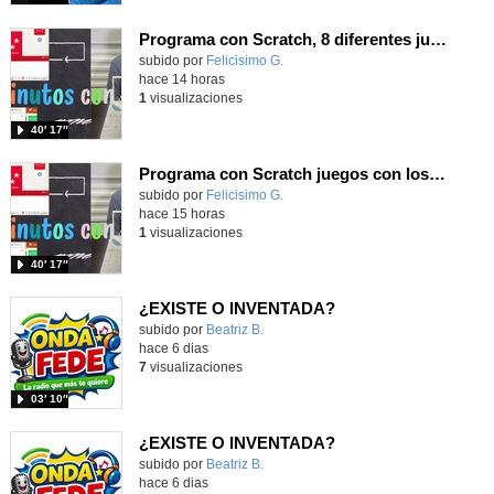
Programa con Scratch, 8 diferentes juegos para vivir la emoción de los partidos de España en el mundial 2026
Contenido educativo.
subido por
Felicisimo G.
-
hace 14 horas
1
visualizaciones
40′ 17″
Programa con Scratch juegos con los partidos del mundial 2026 ganados por España
Contenido educativo.
subido por
Felicisimo G.
-
hace 15 horas
1
visualizaciones
40′ 17″
¿EXISTE O INVENTADA?
Contenido educativo.
subido por
Beatriz B.
-
hace 6 dias
7
visualizaciones
03′ 10″
¿EXISTE O INVENTADA?
Contenido educativo.
subido por
Beatriz B.
-
hace 6 dias