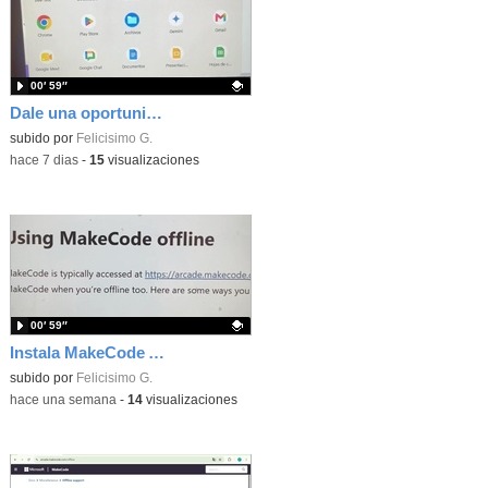
00′ 59″
Dale una oportunidad a los Chromebooks y utiliza un proyector para realizar talleres si no tienes pantallas táctiles
Contenido educativo.
subido por
Felicisimo G.
-
hace 7 dias
-
15
visualizaciones
00′ 59″
Instala MakeCode Arcade para trabajar offline en tu tablet, ordenador, Chromebook
Contenido educativo.
subido por
Felicisimo G.
-
hace una semana
-
14
visualizaciones