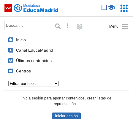
Mediateca de EducaMadrid
Saltar navegación
Servic
Educa
Palabra o frase:
Búsqueda avanzada
Ayuda
(en
ventana
Inicio
nueva)
Canal EducaMadrid
Últimos contenidos
Centros
Tipo de contenido:
Inicia sesión para aportar contenidos, crear listas de
reproducción...
Iniciar sesión