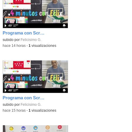
40′ 17″
Programa con Scratch, 8 diferentes juegos para vivir la emoción de los partidos de España en el mundial 2026
Contenido educativo.
subido por
Felicisimo G.
-
hace 14 horas
-
1
visualizaciones
40′ 17″
Programa con Scratch juegos con los partidos del mundial 2026 ganados por España
Contenido educativo.
subido por
Felicisimo G.
-
hace 15 horas
-
1
visualizaciones