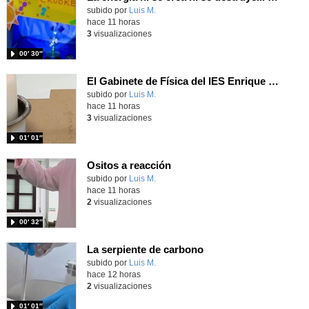
Contenido educativo.
subido por
Luis M.
-
hace 11 horas
3
visualizaciones
00′ 30″
El Gabinete de Física del IES Enrique Tierno Galván de Parla (Curso 25-26)
Contenido educativo.
subido por
Luis M.
-
hace 11 horas
3
visualizaciones
01′ 01″
Ositos a reacción
Contenido educativo.
subido por
Luis M.
-
hace 11 horas
2
visualizaciones
00′ 32″
La serpiente de carbono
Contenido educativo.
subido por
Luis M.
-
hace 12 horas
2
visualizaciones
01′ 01″