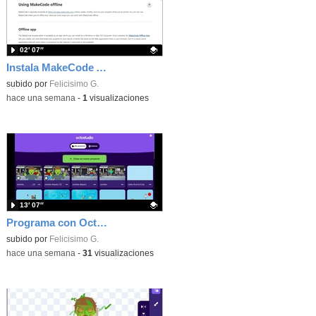
02′ 07″
Instala MakeCode Arcade offline para programar grandes juegos sin necesidad de Internet
Contenido educativo.
subido por
Felicisimo G.
-
hace una semana
-
1
visualizaciones
13′ 07″
Programa con OctoStudio, un juego de disparos contra Zombies con un cargador basado en el House of the dead
Contenido educativo.
subido por
Felicisimo G.
-
hace una semana
-
31
visualizaciones