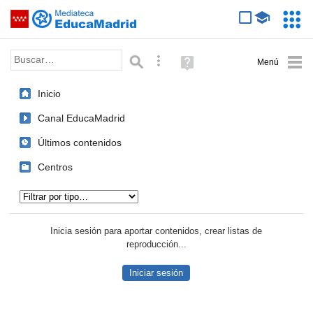
Mediateca de EducaMadrid
Saltar navegación
Servic
Educa
Palabra o frase:
Búsqueda avanzada
Ayuda
(en
ventana
Inicio
nueva)
Canal EducaMadrid
Últimos contenidos
Centros
Tipo de contenido:
Inicia sesión para aportar contenidos, crear listas de
reproducción...
Iniciar sesión