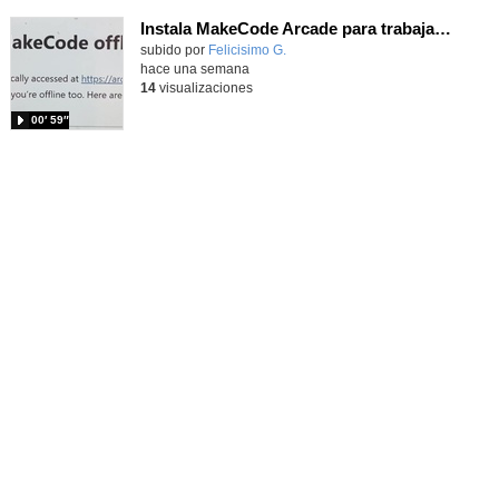
Instala MakeCode Arcade para trabajar offline en tu tablet, ordenador, Chromebook
Contenido educativo.
subido por
Felicisimo G.
-
hace una semana
14
visualizaciones
00′ 59″