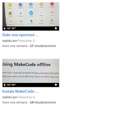
00′ 59″
Dale una oportunidad a los Chromebooks y utiliza un proyector para realizar talleres si no tienes pantallas táctiles
Contenido educativo.
subido por
Felicisimo G.
-
hace una semana
-
17
visualizaciones
00′ 59″
Instala MakeCode Arcade para trabajar offline en tu tablet, ordenador, Chromebook
Contenido educativo.
subido por
Felicisimo G.
-
hace una semana
-
14
visualizaciones