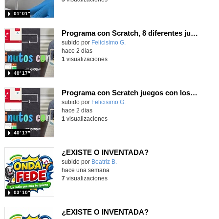
01′ 01″
Programa con Scratch, 8 diferentes juegos para vivir la emoción de los partidos de España en el mundial 2026
Contenido educativo.
subido por
Felicisimo G.
-
hace 2 dias
1
visualizaciones
40′ 17″
Programa con Scratch juegos con los partidos del mundial 2026 ganados por España
Contenido educativo.
subido por
Felicisimo G.
-
hace 2 dias
1
visualizaciones
40′ 17″
¿EXISTE O INVENTADA?
Contenido educativo.
subido por
Beatriz B.
-
hace una semana
7
visualizaciones
03′ 10″
¿EXISTE O INVENTADA?