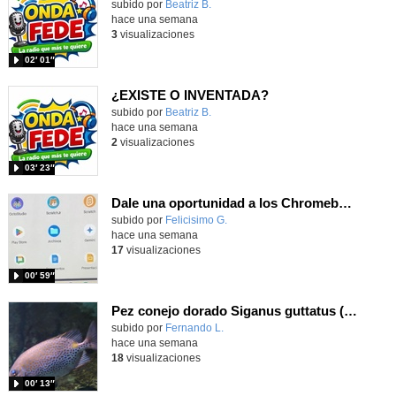
Contenido educativo.
subido por
Beatriz B.
-
hace una semana
3
visualizaciones
02′ 01″
¿EXISTE O INVENTADA?
Contenido educativo.
subido por
Beatriz B.
-
hace una semana
2
visualizaciones
03′ 23″
Dale una oportunidad a los Chromebooks y utiliza un proyector para realizar talleres si no tienes pantallas táctiles
Contenido educativo.
subido por
Felicisimo G.
-
hace una semana
17
visualizaciones
00′ 59″
Pez conejo dorado Siganus guttatus (Bloch, 1786)
Contenido educativo.
subido por
Fernando L.
-
hace una semana
18
visualizaciones
00′ 13″