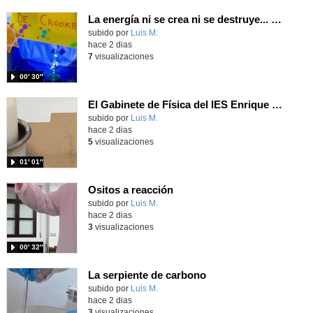
La energía ni se crea ni se destruye... ¡se experimenta! El Tierno en la Feria Madrid es Ciencia 2026
Contenido educativo.
subido por
Luis M.
-
hace 2 dias
7
visualizaciones
00′ 30″
El Gabinete de Física del IES Enrique Tierno Galván de Parla (Curso 25-26)
Contenido educativo.
subido por
Luis M.
-
hace 2 dias
5
visualizaciones
01′ 01″
Ositos a reacción
Contenido educativo.
subido por
Luis M.
-
hace 2 dias
3
visualizaciones
00′ 32″
La serpiente de carbono
Contenido educativo.
subido por
Luis M.
-
hace 2 dias
3
visualizaciones