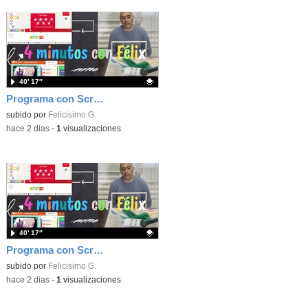
40′ 17″
Programa con Scratch, 8 diferentes juegos para vivir la emoción de los partidos de España en el mundial 2026
Contenido educativo.
subido por
Felicisimo G.
-
hace 2 dias
-
1
visualizaciones
40′ 17″
Programa con Scratch juegos con los partidos del mundial 2026 ganados por España
Contenido educativo.
subido por
Felicisimo G.
-
hace 2 dias
-
1
visualizaciones