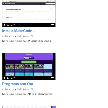
02′ 07″
Instala MakeCode Arcade offline para programar grandes juegos sin necesidad de Internet
Contenido educativo.
subido por
Felicisimo G.
-
hace una semana
-
2
visualizaciones
13′ 07″
Programa con OctoStudio, un juego de disparos contra Zombies con un cargador basado en el House of the dead
Contenido educativo.
subido por
Felicisimo G.
-
hace una semana
-
31
visualizaciones