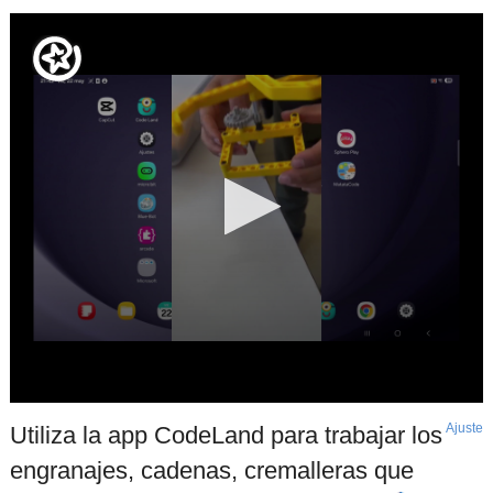
Ajuste
d
Utiliza la app CodeLand para trabajar los
p
engranajes, cadenas, cremalleras que