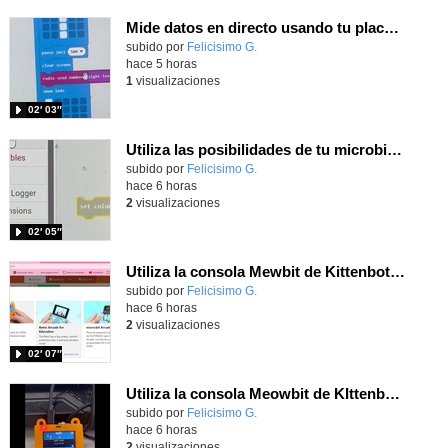
Mide datos en directo usando tu placa microbit y programando con MakeCode dos placas conectadas por radio
Contenido educativo.
subido por
Felicisimo G.
-
hace 5 horas
1
visualizaciones
02′ 03″
Utiliza las posibilidades de tu microbit programando com MakeCode para medir temperatura y nivel de luz con Datalogger
Contenido educativo.
subido por
Felicisimo G.
-
hace 6 horas
2
visualizaciones
02′ 05″
Utiliza la consola Mewbit de Kittenbot para llevar tus juegos arcade de MakeCode a tu mano
Contenido educativo.
subido por
Felicisimo G.
-
hace 6 horas
2
visualizaciones
02′ 07″
Utiliza la consola Meowbit de KIttenbot para jugar con tus programas MakeCode Arcade
Contenido educativo.
subido por
Felicisimo G.
-
hace 6 horas
2
visualizaciones