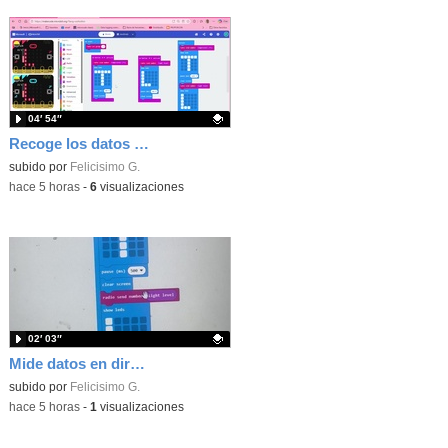
04′ 54″
Recoge los datos en una gráfica programando tu placa microbit con MakeCode y conoce la Tª y nivel de luz en este eclipse
Contenido educativo.
subido por
Felicisimo G.
-
hace 5 horas
-
6
visualizaciones
02′ 03″
Mide datos en directo usando tu placa microbit y programando con MakeCode dos placas conectadas por radio
Contenido educativo.
subido por
Felicisimo G.
-
hace 5 horas
-
1
visualizaciones