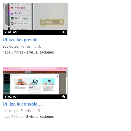
02′ 05″
Utiliza las posibilidades de tu microbit programando com MakeCode para medir temperatura y nivel de luz con Datalogger
Contenido educativo.
subido por
Felicisimo G.
-
hace 6 horas
-
2
visualizaciones
02′ 07″
Utiliza la consola Mewbit de Kittenbot para llevar tus juegos arcade de MakeCode a tu mano
Contenido educativo.
subido por
Felicisimo G.
-
hace 6 horas
-
2
visualizaciones