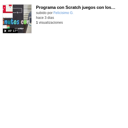
Programa con Scratch juegos con los partidos del mundial 2026 ganados por España
Contenido educativo.
subido por
Felicisimo G.
-
hace 3 dias
1
visualizaciones
40′ 17″