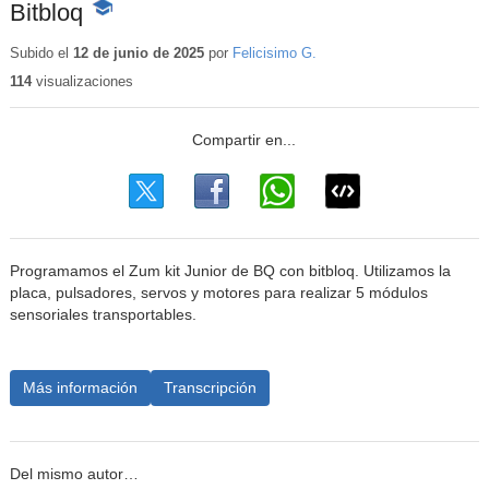
Bitbloq
-
Contenido
educativo
Subido el
12 de junio de 2025
por
Felicisimo G.
114
visualizaciones
Programamos el Zum kit Junior de BQ con bitbloq. Utilizamos la
placa, pulsadores, servos y motores para realizar 5 módulos
sensoriales transportables.
Más información
Transcripción
Del mismo autor…