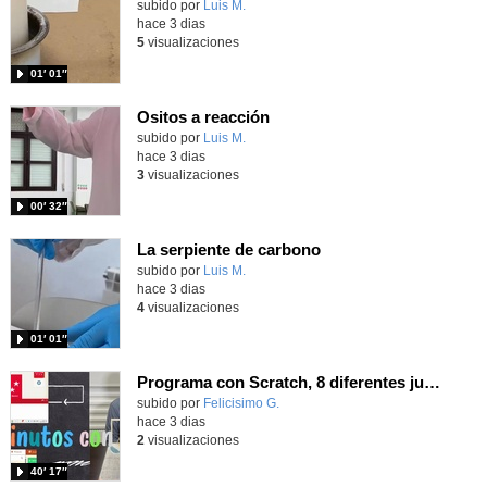
Contenido educativo.
subido por
Luis M.
-
hace 3 dias
5
visualizaciones
01′ 01″
Ositos a reacción
Contenido educativo.
subido por
Luis M.
-
hace 3 dias
3
visualizaciones
00′ 32″
La serpiente de carbono
Contenido educativo.
subido por
Luis M.
-
hace 3 dias
4
visualizaciones
01′ 01″
Programa con Scratch, 8 diferentes juegos para vivir la emoción de los partidos de España en el mundial 2026
Contenido educativo.
subido por
Felicisimo G.
-
hace 3 dias
2
visualizaciones
40′ 17″