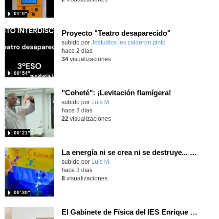
01′ 0″
Proyecto "Teatro desaparecido"
Contenido educativo.
subido por
Jestudios ies calderon pinto
-
hace 2 dias
34
visualizaciones
00′ 54″
"Coheté": ¡Levitación flamígera!
Contenido educativo.
subido por
Luis M.
-
hace 3 dias
22
visualizaciones
00′ 21″
La energía ni se crea ni se destruye... ¡se experimenta! El Tierno en la Feria Madrid es Ciencia 2026
Contenido educativo.
subido por
Luis M.
-
hace 3 dias
8
visualizaciones
00′ 30″
El Gabinete de Física del IES Enrique Tierno Galván de Parla (Curso 25-26)