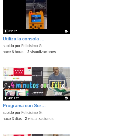
01′ 0″
Utiliza la consola Meowbit de KIttenbot para jugar con tus programas MakeCode Arcade
Contenido educativo.
subido por
Felicisimo G.
-
hace 6 horas
-
2
visualizaciones
40′ 17″
Programa con Scratch, 8 diferentes juegos para vivir la emoción de los partidos de España en el mundial 2026
Contenido educativo.
subido por
Felicisimo G.
-
hace 3 dias
-
2
visualizaciones