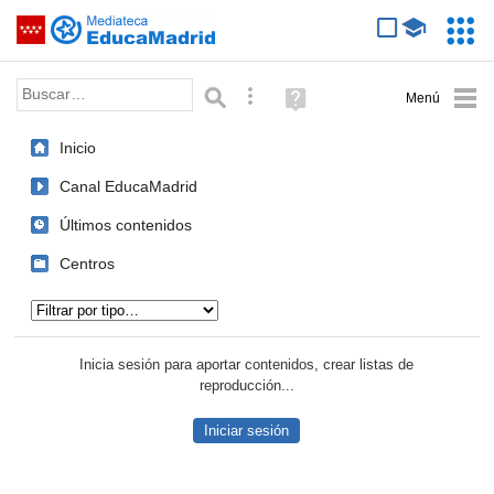
Mediateca de EducaMadrid
Saltar navegación
Servic
Educa
Palabra o frase:
Búsqueda avanzada
Ayuda
(en
ventana
Inicio
nueva)
Canal EducaMadrid
Últimos contenidos
Centros
Tipo de contenido:
Inicia sesión para aportar contenidos, crear listas de
reproducción...
Iniciar sesión