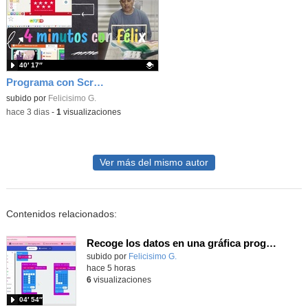
40′ 17″
Programa con Scratch juegos con los partidos del mundial 2026 ganados por España
Contenido educativo.
subido por
Felicisimo G.
-
hace 3 dias
-
1
visualizaciones
Ver más del mismo autor
Contenidos relacionados:
Recoge los datos en una gráfica programando tu placa microbit con MakeCode y conoce la Tª y nivel de luz en este eclipse
Contenido educativo.
subido por
Felicisimo G.
-
hace 5 horas
6
visualizaciones
04′ 54″