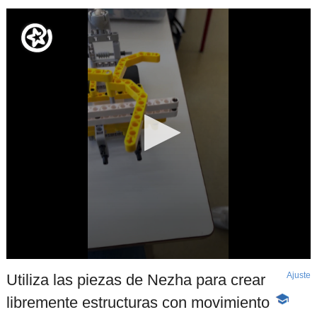
Ajuste
d
Utiliza las piezas de Nezha para crear
p
libremente estructuras con movimiento
-
Contenid