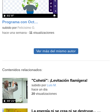
01′ 0″
Programa con OctoStudio, un juego homenajeando al House of the dead con Zombies
Contenido educativo.
subido por
Felicisimo G.
-
hace una semana
-
11
visualizaciones
Ver más del mismo autor
Contenidos relacionados:
"Coheté": ¡Levitación flamígera!
Contenido educativo.
subido por
Luis M.
-
hace un dia
20
visualizaciones
00′ 21″
La energía ni se crea ni se destruye... ¡se experimenta! El Tierno en la Feria Madrid es Ciencia 2026