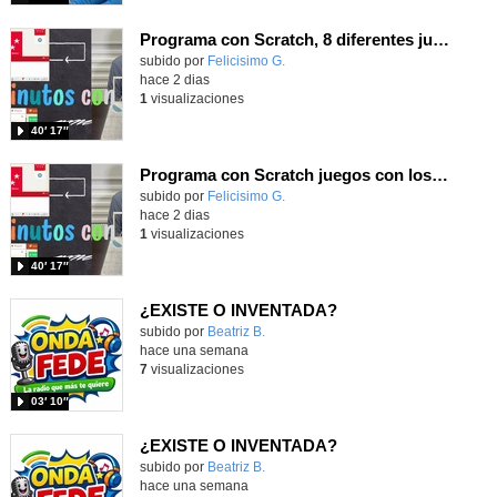
Programa con Scratch, 8 diferentes juegos para vivir la emoción de los partidos de España en el mundial 2026
Contenido educativo.
subido por
Felicisimo G.
-
hace 2 dias
1
visualizaciones
40′ 17″
Programa con Scratch juegos con los partidos del mundial 2026 ganados por España
Contenido educativo.
subido por
Felicisimo G.
-
hace 2 dias
1
visualizaciones
40′ 17″
¿EXISTE O INVENTADA?
Contenido educativo.
subido por
Beatriz B.
-
hace una semana
7
visualizaciones
03′ 10″
¿EXISTE O INVENTADA?
Contenido educativo.
subido por
Beatriz B.
-
hace una semana