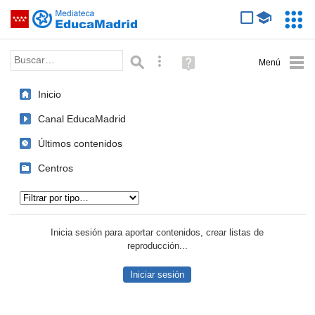
Mediateca de EducaMadrid
Saltar navegación
Servic
Educa
Palabra o frase:
Búsqueda avanzada
Ayuda
(en
ventana
Inicio
nueva)
Canal EducaMadrid
Últimos contenidos
Centros
Tipo de contenido:
Inicia sesión para aportar contenidos, crear listas de
reproducción...
Iniciar sesión