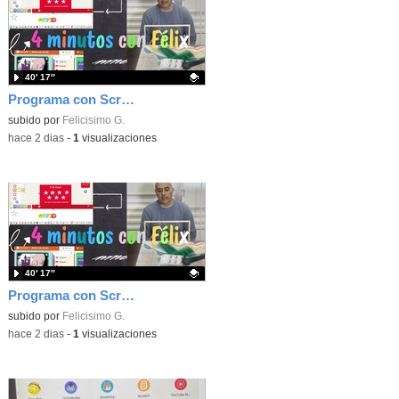
40′ 17″
Programa con Scratch, 8 diferentes juegos para vivir la emoción de los partidos de España en el mundial 2026
Contenido educativo.
subido por
Felicisimo G.
-
hace 2 dias
-
1
visualizaciones
40′ 17″
Programa con Scratch juegos con los partidos del mundial 2026 ganados por España
Contenido educativo.
subido por
Felicisimo G.
-
hace 2 dias
-
1
visualizaciones