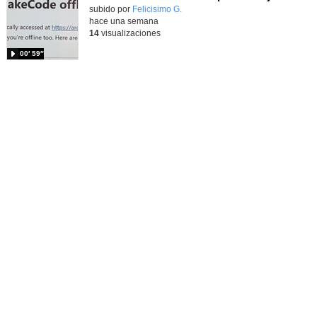
Contenido educativo.
subido por
Felicisimo G.
-
hace una semana
14
visualizaciones
00′ 59″