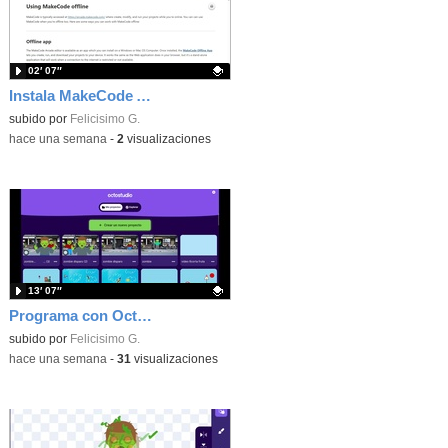
02′ 07″
Instala MakeCode Arcade offline para programar grandes juegos sin necesidad de Internet
Contenido educativo.
subido por
Felicisimo G.
-
hace una semana
-
2
visualizaciones
13′ 07″
Programa con OctoStudio, un juego de disparos contra Zombies con un cargador basado en el House of the dead
Contenido educativo.
subido por
Felicisimo G.
-
hace una semana
-
31
visualizaciones