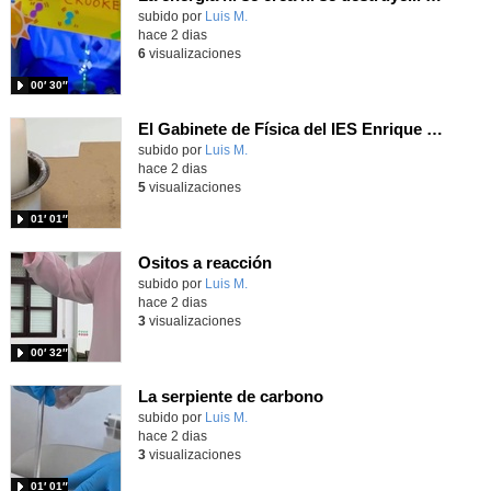
Contenido educativo.
subido por
Luis M.
-
hace 2 dias
6
visualizaciones
00′ 30″
El Gabinete de Física del IES Enrique Tierno Galván de Parla (Curso 25-26)
Contenido educativo.
subido por
Luis M.
-
hace 2 dias
5
visualizaciones
01′ 01″
Ositos a reacción
Contenido educativo.
subido por
Luis M.
-
hace 2 dias
3
visualizaciones
00′ 32″
La serpiente de carbono
Contenido educativo.
subido por
Luis M.
-
hace 2 dias
3
visualizaciones
01′ 01″