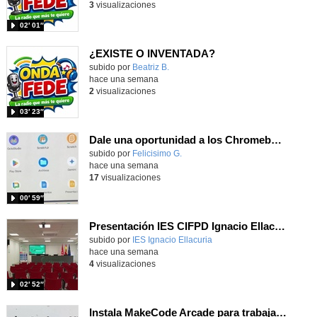
3
visualizaciones
02′ 01″
¿EXISTE O INVENTADA?
Contenido educativo.
subido por
Beatriz B.
-
hace una semana
2
visualizaciones
03′ 23″
Dale una oportunidad a los Chromebooks y utiliza un proyector para realizar talleres si no tienes pantallas táctiles
Contenido educativo.
subido por
Felicisimo G.
-
hace una semana
17
visualizaciones
00′ 59″
Presentación IES CIFPD Ignacio Ellacuría
Contenido educativo.
subido por
IES Ignacio Ellacuria
-
hace una semana
4
visualizaciones
02′ 52″
Instala MakeCode Arcade para trabajar offline en tu tablet, ordenador, Chromebook