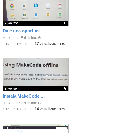
00′ 59″
Dale una oportunidad a los Chromebooks y utiliza un proyector para realizar talleres si no tienes pantallas táctiles
Contenido educativo.
subido por
Felicisimo G.
-
hace una semana
-
17
visualizaciones
00′ 59″
Instala MakeCode Arcade para trabajar offline en tu tablet, ordenador, Chromebook
Contenido educativo.
subido por
Felicisimo G.
-
hace una semana
-
14
visualizaciones