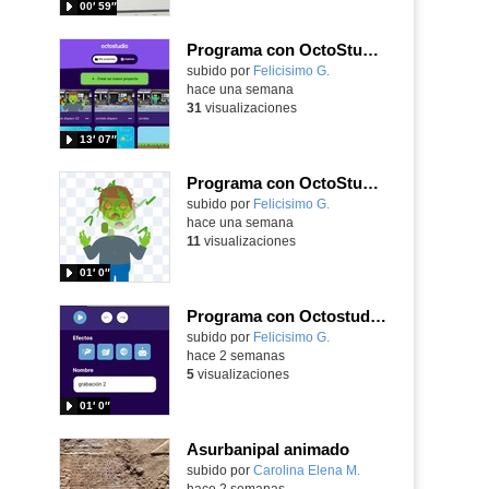
00′ 59″
Programa con OctoStudio, un juego de disparos contra Zombies con un cargador basado en el House of the dead
Contenido educativo.
subido por
Felicisimo G.
-
hace una semana
31
visualizaciones
13′ 07″
Programa con OctoStudio, un juego homenajeando al House of the dead con Zombies
Contenido educativo.
subido por
Felicisimo G.
-
hace una semana
11
visualizaciones
01′ 0″
Programa con Octostudio, una animación utilizando la cámara para una foto y audio y texto para comunicar.
Contenido educativo.
subido por
Felicisimo G.
-
hace 2 semanas
5
visualizaciones
01′ 0″
Asurbanipal animado
Contenido educativo.
subido por
Carolina Elena M.
-
hace 2 semanas