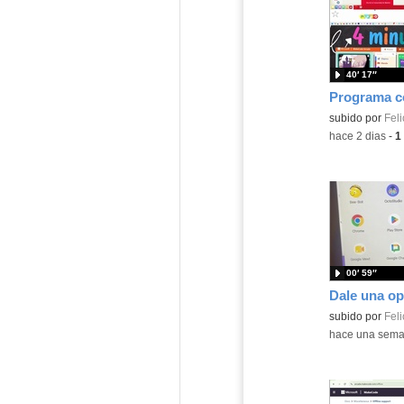
40′ 17″
Contenido educ
subido por
Feli
-
hace 2 dias
-
1
00′ 59″
Contenido educ
subido por
Feli
-
hace una sem