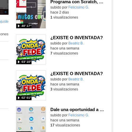
Programa con Scratch, 8 diferentes juegos para vivir la emoción de los partidos de España en el mundial 2026
Contenido educativo.
subido por
Felicisimo G.
-
hace 2 dias
1
visualizaciones
Ajuste
de
40′ 17″
pantalla
iones
¿EXISTE O INVENTADA?
Contenido educativo.
subido por
Beatriz B.
-
hace una semana
7
visualizaciones
03′ 10″
¿EXISTE O INVENTADA?
Contenido educativo.
subido por
Beatriz B.
-
hace una semana
3
visualizaciones
02′ 01″
Dale una oportunidad a los Chromebooks y utiliza un proyector para realizar talleres si no tienes pantallas táctiles
Contenido educativo.
subido por
Felicisimo G.
-
hace una semana
17
visualizaciones