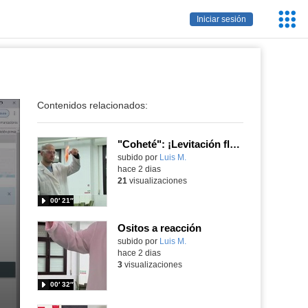
Servic
Iniciar sesión
Educa
Contenidos relacionados:
"Coheté": ¡Levitación flamígera!
Contenido educativo.
subido por
Luis M.
-
hace 2 dias
21
visualizaciones
00′ 21″
Ositos a reacción
Contenido educativo.
subido por
Luis M.
-
hace 2 dias
3
visualizaciones
00′ 32″