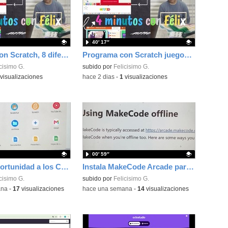
40′ 17″
Programa con Scratch, 8 diferentes juegos para vivir la emoción de los partidos de España en el mundial 2026
Programa con Scratch juegos con los partidos del mundial 2026 ganados por España
ativo.
cisimo G.
Contenido educativo.
subido por
Felicisimo G.
visualizaciones
-
hace 2 dias
-
1
visualizaciones
00′ 59″
Dale una oportunidad a los Chromebooks y utiliza un proyector para realizar talleres si no tienes pantallas táctiles
Instala MakeCode Arcade para trabajar offline en tu tablet, ordenador, Chromebook
ativo.
cisimo G.
Contenido educativo.
subido por
Felicisimo G.
ana
-
17
visualizaciones
-
hace una semana
-
14
visualizaciones