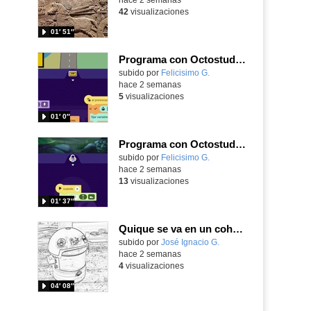
42
visualizaciones
01′ 51″
Programa con Octostudio, un juego de Educación Víal cruzando un paso de cebra.
Contenido educativo.
subido por
Felicisimo G.
-
hace 2 semanas
5
visualizaciones
01′ 0″
Programa con Octostudio de un modo sencillo, offline y gratuito
Contenido educativo.
subido por
Felicisimo G.
-
hace 2 semanas
13
visualizaciones
01′ 37″
Quique se va en un cohete
Contenido educativo.
subido por
José Ignacio G.
-
hace 2 semanas
4
visualizaciones
04′ 08″