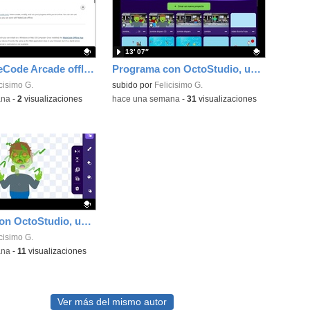
13′ 07″
Instala MakeCode Arcade offline para programar grandes juegos sin necesidad de Internet
Programa con OctoStudio, un juego de disparos contra Zombies con un cargador basado en el House of the dead
ativo.
cisimo G.
Contenido educativo.
subido por
Felicisimo G.
ana
-
2
visualizaciones
-
hace una semana
-
31
visualizaciones
Programa con OctoStudio, un juego homenajeando al House of the dead con Zombies
ativo.
cisimo G.
ana
-
11
visualizaciones
Ver más del mismo autor