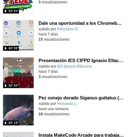
3
visualizaciones
02′ 01″
Dale una oportunidad a los Chromebooks y utiliza un proyector para realizar talleres si no tienes pantallas táctiles
Contenido educativo.
subido por
Felicisimo G.
-
hace 7 dias
15
visualizaciones
00′ 59″
Presentación IES CIFPD Ignacio Ellacuría
Contenido educativo.
subido por
IES Ignacio Ellacuria
-
hace 7 dias
3
visualizaciones
02′ 52″
Pez conejo dorado Siganus guttatus (Bloch, 1786)
Contenido educativo.
subido por
Fernando L.
-
hace una semana
18
visualizaciones
00′ 13″
Instala MakeCode Arcade para trabajar offline en tu tablet, ordenador, Chromebook