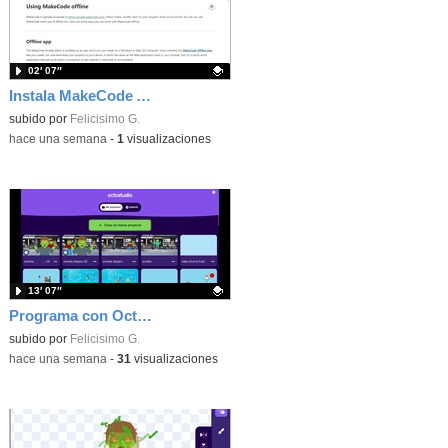
02′ 07″
Instala MakeCode Arcade offline para programar grandes juegos sin necesidad de Internet
Contenido educativo.
subido por
Felicisimo G.
-
hace una semana
-
1
visualizaciones
13′ 07″
Programa con OctoStudio, un juego de disparos contra Zombies con un cargador basado en el House of the dead
Contenido educativo.
subido por
Felicisimo G.
-
hace una semana
-
31
visualizaciones