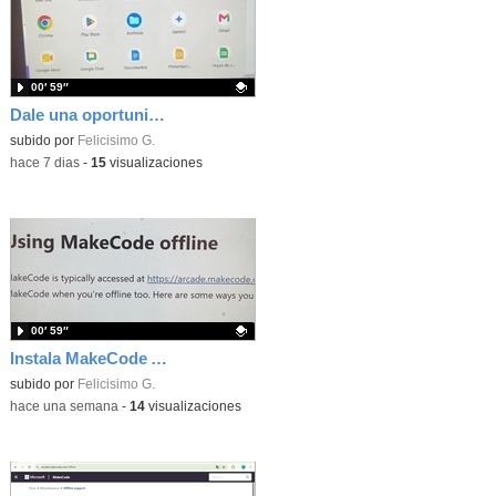
00′ 59″
Dale una oportunidad a los Chromebooks y utiliza un proyector para realizar talleres si no tienes pantallas táctiles
Contenido educativo.
subido por
Felicisimo G.
-
hace 7 dias
-
15
visualizaciones
00′ 59″
Instala MakeCode Arcade para trabajar offline en tu tablet, ordenador, Chromebook
Contenido educativo.
subido por
Felicisimo G.
-
hace una semana
-
14
visualizaciones