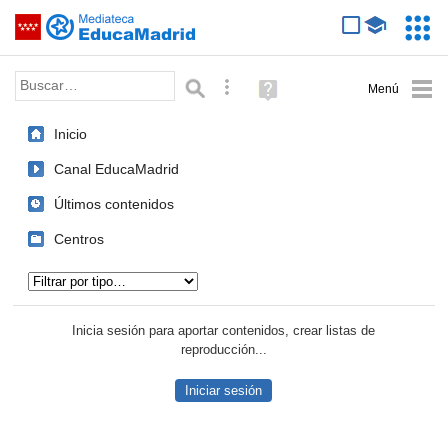
Mediateca de EducaMadrid
Saltar navegación
Servic
Educa
Palabra o frase:
Búsqueda avanzada
Ayuda
(en
ventana
Inicio
nueva)
Canal EducaMadrid
Últimos contenidos
Centros
Tipo de contenido:
Inicia sesión para aportar contenidos, crear listas de
reproducción...
Iniciar sesión