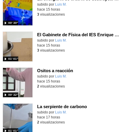
Contenido educativo.
subido por
Luis M.
-
hace 15 horas
3
visualizaciones
00′ 30″
El Gabinete de Física del IES Enrique Tierno Galván de Parla (Curso 25-26)
Contenido educativo.
subido por
Luis M.
-
hace 15 horas
3
visualizaciones
01′ 01″
Ositos a reacción
Contenido educativo.
subido por
Luis M.
-
hace 15 horas
2
visualizaciones
00′ 32″
La serpiente de carbono
Contenido educativo.
subido por
Luis M.
-
hace 17 horas
2
visualizaciones
01′ 01″