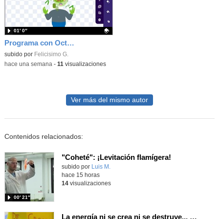
01′ 0″
Programa con OctoStudio, un juego homenajeando al House of the dead con Zombies
Contenido educativo.
subido por
Felicisimo G.
-
hace una semana
-
11
visualizaciones
Ver más del mismo autor
Contenidos relacionados:
"Coheté": ¡Levitación flamígera!
Contenido educativo.
subido por
Luis M.
-
hace 15 horas
14
visualizaciones
00′ 21″
La energía ni se crea ni se destruye... ¡se experimenta! El Tierno en la Feria Madrid es Ciencia 2026