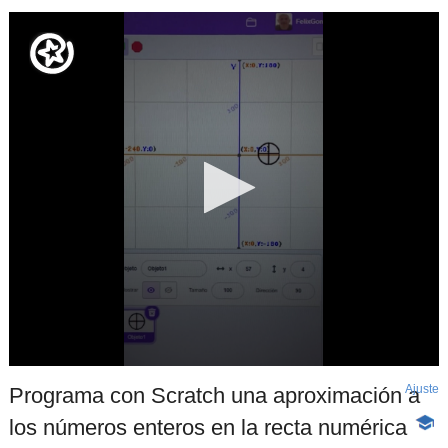
Ajuste
d
Programa con Scratch una aproximación a
p
los números enteros en la recta numérica
-
Cont