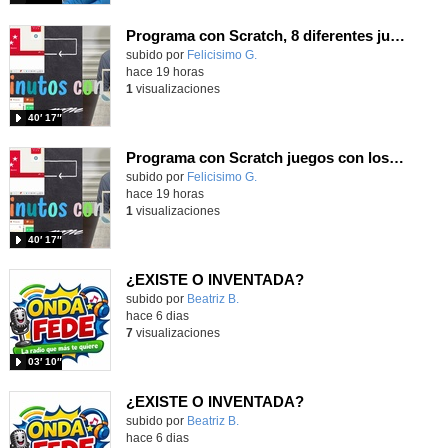
Programa con Scratch, 8 diferentes juegos para vivir la emoción de los partidos de España en el mundial 2026
Contenido educativo.
subido por
Felicisimo G.
-
hace 19 horas
1
visualizaciones
40′ 17″
Programa con Scratch juegos con los partidos del mundial 2026 ganados por España
Contenido educativo.
subido por
Felicisimo G.
-
hace 19 horas
1
visualizaciones
40′ 17″
¿EXISTE O INVENTADA?
Contenido educativo.
subido por
Beatriz B.
-
hace 6 dias
7
visualizaciones
03′ 10″
¿EXISTE O INVENTADA?
Contenido educativo.
subido por
Beatriz B.
-
hace 6 dias