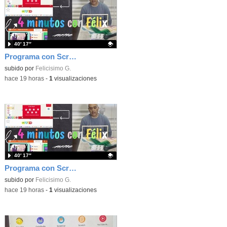
40′ 17″
Programa con Scratch, 8 diferentes juegos para vivir la emoción de los partidos de España en el mundial 2026
Contenido educativo.
subido por
Felicisimo G.
-
hace 19 horas
-
1
visualizaciones
40′ 17″
Programa con Scratch juegos con los partidos del mundial 2026 ganados por España
Contenido educativo.
subido por
Felicisimo G.
-
hace 19 horas
-
1
visualizaciones