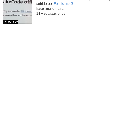
Contenido educativo.
subido por
Felicisimo G.
-
hace una semana
14
visualizaciones
00′ 59″