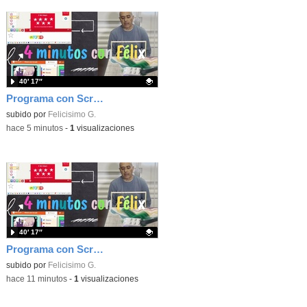
40′ 17″
Programa con Scratch, 8 diferentes juegos para vivir la emoción de los partidos de España en el mundial 2026
Contenido educativo.
subido por
Felicisimo G.
-
hace 5 minutos
-
1
visualizaciones
40′ 17″
Programa con Scratch juegos con los partidos del mundial 2026 ganados por España
Contenido educativo.
subido por
Felicisimo G.
-
hace 11 minutos
-
1
visualizaciones