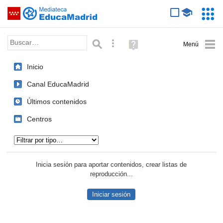
Mediateca de EducaMadrid
Saltar navegación
Servic
Educa
Palabra o frase:
Búsqueda avanzada
Ayuda
(en
ventana
Inicio
nueva)
Canal EducaMadrid
Últimos contenidos
Centros
Tipo de contenido:
Inicia sesión para aportar contenidos, crear listas de
reproducción...
Iniciar sesión