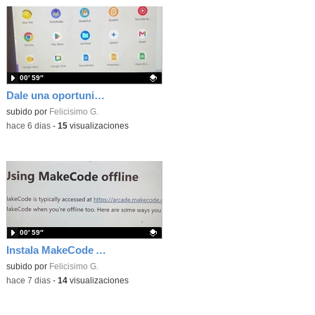
00′ 59″
Dale una oportunidad a los Chromebooks y utiliza un proyector para realizar talleres si no tienes pantallas táctiles
Contenido educativo.
subido por
Felicisimo G.
-
hace 6 dias
-
15
visualizaciones
00′ 59″
Instala MakeCode Arcade para trabajar offline en tu tablet, ordenador, Chromebook
Contenido educativo.
subido por
Felicisimo G.
-
hace 7 dias
-
14
visualizaciones