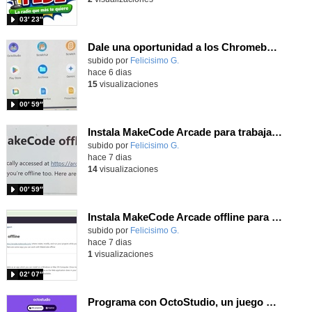
03′ 23″
Dale una oportunidad a los Chromebooks y utiliza un proyector para realizar talleres si no tienes pantallas táctiles
Contenido educativo.
subido por
Felicisimo G.
-
hace 6 dias
15
visualizaciones
00′ 59″
Instala MakeCode Arcade para trabajar offline en tu tablet, ordenador, Chromebook
Contenido educativo.
subido por
Felicisimo G.
-
hace 7 dias
14
visualizaciones
00′ 59″
Instala MakeCode Arcade offline para programar grandes juegos sin necesidad de Internet
Contenido educativo.
subido por
Felicisimo G.
-
hace 7 dias
1
visualizaciones
02′ 07″
Programa con OctoStudio, un juego de disparos contra Zombies con un cargador basado en el House of the dead