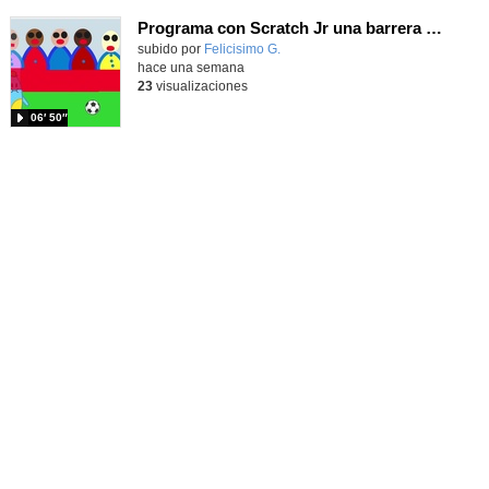
Programa con Scratch Jr una barrera que se desplaza para dar sensación de movimiento
Contenido educativo.
subido por
Felicisimo G.
-
hace una semana
23
visualizaciones
06′ 50″