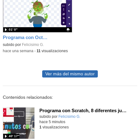
01′ 0″
Programa con OctoStudio, un juego homenajeando al House of the dead con Zombies
Contenido educativo.
subido por
Felicisimo G.
-
hace una semana
-
11
visualizaciones
Ver más del mismo autor
Contenidos relacionados:
Programa con Scratch, 8 diferentes juegos para vivir la emoción de los partidos de España en el mundial 2026
Contenido educativo.
subido por
Felicisimo G.
-
hace 5 minutos
1
visualizaciones
40′ 17″