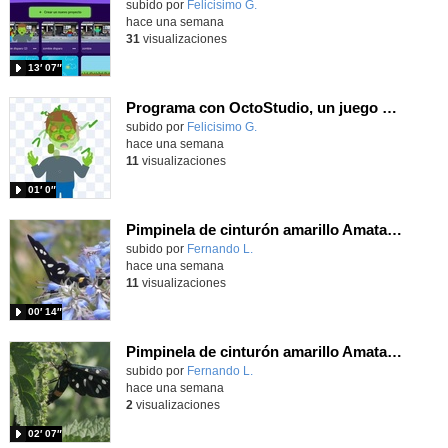
Contenido educativo.
subido por
Felicisimo G.
-
hace una semana
31
visualizaciones
13′ 07″
Programa con OctoStudio, un juego homenajeando al House of the dead con Zombies
Contenido educativo.
subido por
Felicisimo G.
-
hace una semana
11
visualizaciones
01′ 0″
Pimpinela de cinturón amarillo Amata phegea (Linnaeus, 1758)
Contenido educativo.
subido por
Fernando L.
-
hace una semana
11
visualizaciones
00′ 14″
Pimpinela de cinturón amarillo Amata phegea (Linnaeus, 1758)
Contenido educativo.
subido por
Fernando L.
-
hace una semana
2
visualizaciones
02′ 07″