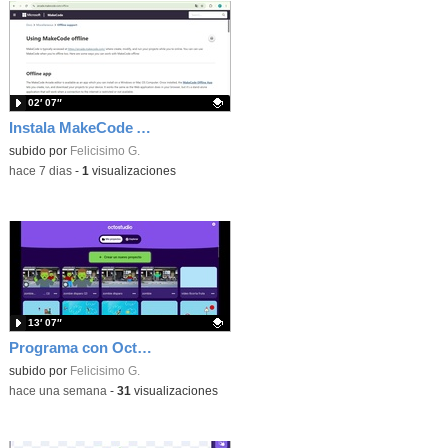
02′ 07″
Instala MakeCode Arcade offline para programar grandes juegos sin necesidad de Internet
Contenido educativo.
subido por
Felicisimo G.
-
hace 7 dias
-
1
visualizaciones
13′ 07″
Programa con OctoStudio, un juego de disparos contra Zombies con un cargador basado en el House of the dead
Contenido educativo.
subido por
Felicisimo G.
-
hace una semana
-
31
visualizaciones