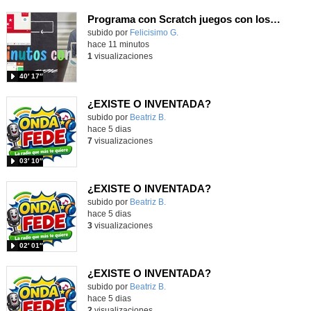
Programa con Scratch juegos con los partidos del mundial 2026 ganados por España
Contenido educativo.
subido por
Felicisimo G.
-
hace 11 minutos
1
visualizaciones
40′ 17″
¿EXISTE O INVENTADA?
Contenido educativo.
subido por
Beatriz B.
-
hace 5 dias
7
visualizaciones
03′ 10″
¿EXISTE O INVENTADA?
Contenido educativo.
subido por
Beatriz B.
-
hace 5 dias
3
visualizaciones
02′ 01″
¿EXISTE O INVENTADA?
Contenido educativo.
subido por
Beatriz B.
-
hace 5 dias
2
visualizaciones