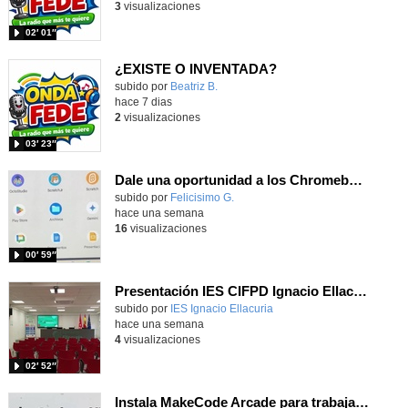
3
visualizaciones
02′ 01″
¿EXISTE O INVENTADA?
Contenido educativo.
subido por
Beatriz B.
-
hace 7 dias
2
visualizaciones
03′ 23″
Dale una oportunidad a los Chromebooks y utiliza un proyector para realizar talleres si no tienes pantallas táctiles
Contenido educativo.
subido por
Felicisimo G.
-
hace una semana
16
visualizaciones
00′ 59″
Presentación IES CIFPD Ignacio Ellacuría
Contenido educativo.
subido por
IES Ignacio Ellacuria
-
hace una semana
4
visualizaciones
02′ 52″
Instala MakeCode Arcade para trabajar offline en tu tablet, ordenador, Chromebook