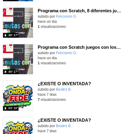
Programa con Scratch, 8 diferentes juegos para vivir la emoción de los partidos de España en el mundial 2026
Contenido educativo.
subido por
Felicisimo G.
-
hace un dia
1
visualizaciones
40′ 17″
Programa con Scratch juegos con los partidos del mundial 2026 ganados por España
Contenido educativo.
subido por
Felicisimo G.
-
hace un dia
1
visualizaciones
40′ 17″
¿EXISTE O INVENTADA?
Contenido educativo.
subido por
Beatriz B.
-
hace 7 dias
7
visualizaciones
03′ 10″
¿EXISTE O INVENTADA?
Contenido educativo.
subido por
Beatriz B.
-
hace 7 dias