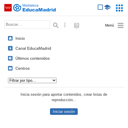
Mediateca de EducaMadrid
Saltar navegación
Servic
Educa
Palabra o frase:
Búsqueda avanzada
Ayuda
(en
ventana
Inicio
nueva)
Canal EducaMadrid
Últimos contenidos
Centros
Tipo de contenido:
Inicia sesión para aportar contenidos, crear listas de
reproducción...
Iniciar sesión