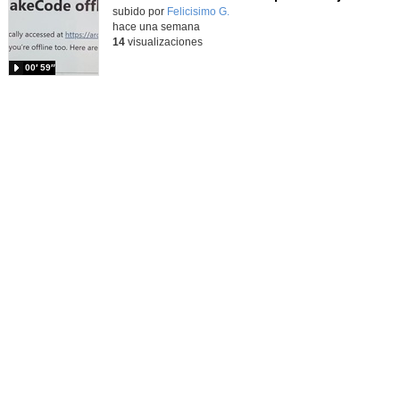
Contenido educativo.
subido por
Felicisimo G.
-
hace una semana
14
visualizaciones
00′ 59″