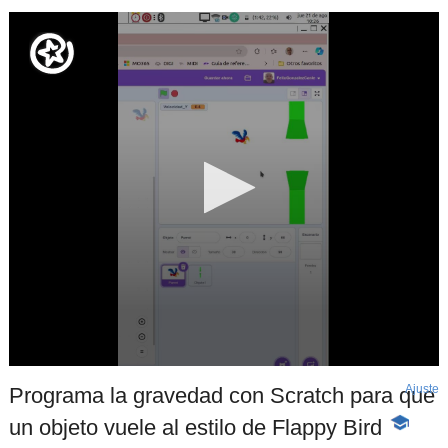
Ajuste
d
Programa la gravedad con Scratch para que
p
un objeto vuele al estilo de Flappy Bird
-
Contenid