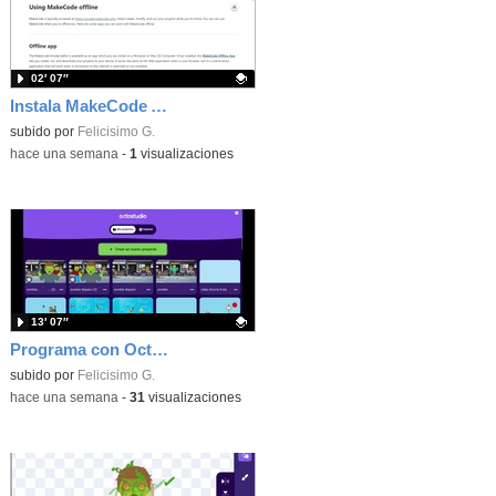
02′ 07″
Instala MakeCode Arcade offline para programar grandes juegos sin necesidad de Internet
Contenido educativo.
subido por
Felicisimo G.
-
hace una semana
-
1
visualizaciones
13′ 07″
Programa con OctoStudio, un juego de disparos contra Zombies con un cargador basado en el House of the dead
Contenido educativo.
subido por
Felicisimo G.
-
hace una semana
-
31
visualizaciones