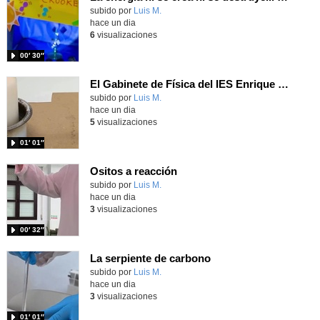
Contenido educativo.
subido por
Luis M.
-
hace un dia
6
visualizaciones
00′ 30″
El Gabinete de Física del IES Enrique Tierno Galván de Parla (Curso 25-26)
Contenido educativo.
subido por
Luis M.
-
hace un dia
5
visualizaciones
01′ 01″
Ositos a reacción
Contenido educativo.
subido por
Luis M.
-
hace un dia
3
visualizaciones
00′ 32″
La serpiente de carbono
Contenido educativo.
subido por
Luis M.
-
hace un dia
3
visualizaciones
01′ 01″