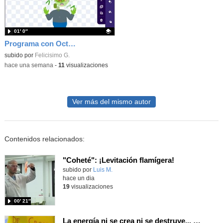
01′ 0″
Programa con OctoStudio, un juego homenajeando al House of the dead con Zombies
Contenido educativo.
subido por
Felicisimo G.
-
hace una semana
-
11
visualizaciones
Ver más del mismo autor
Contenidos relacionados:
"Coheté": ¡Levitación flamígera!
Contenido educativo.
subido por
Luis M.
-
hace un dia
19
visualizaciones
00′ 21″
La energía ni se crea ni se destruye... ¡se experimenta! El Tierno en la Feria Madrid es Ciencia 2026