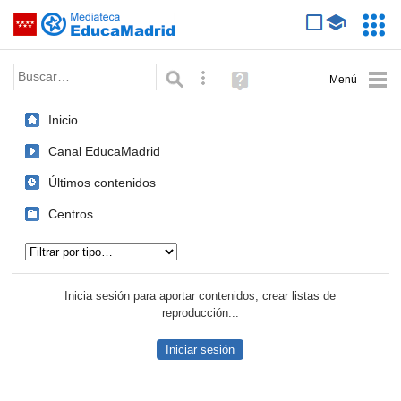
Mediateca de EducaMadrid
Saltar navegación
Servic
Educa
Palabra o frase:
Búsqueda avanzada
Ayuda
(en
ventana
Inicio
nueva)
Canal EducaMadrid
Últimos contenidos
Centros
Tipo de contenido:
Inicia sesión para aportar contenidos, crear listas de
reproducción...
Iniciar sesión