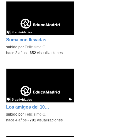
4 actividades
Suma con llevadas
subido por
Felicisimo G.
-
hace 3 años
-
652
visualizaciones
5 actividades
Los amigos del 10 suman y restan con llevadas.
Contenido educativo.
subido por
Felicisimo G.
-
hace 4 años
-
791
visualizaciones