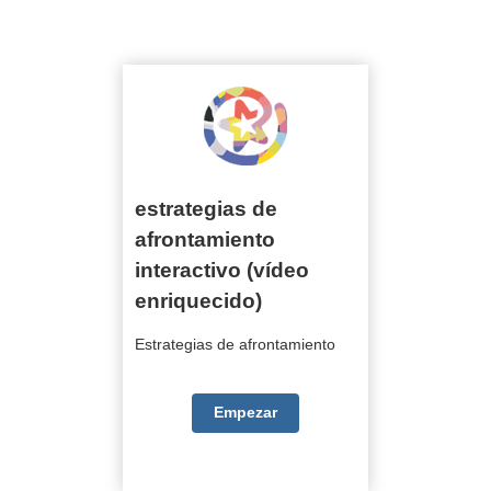
Estrategias de afrontamiento
estrategias de afrontamiento interactivo (vídeo
enriquecido)
estrategias de
afrontamiento
interactivo (vídeo
enriquecido)
Estrategias de afrontamiento
Empezar