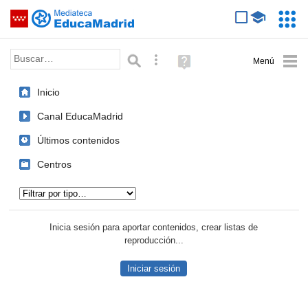
Mediateca de EducaMadrid
Saltar navegación
Servic
Educa
Palabra o frase:
Búsqueda avanzada
Ayuda
(en
ventana
Inicio
nueva)
Canal EducaMadrid
Últimos contenidos
Centros
Tipo de contenido:
Inicia sesión para aportar contenidos, crear listas de
reproducción...
Iniciar sesión