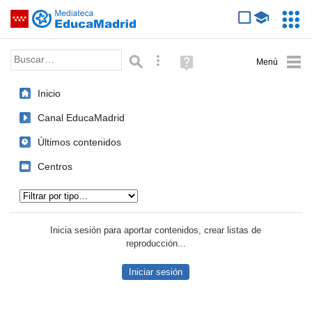
Mediateca de EducaMadrid
Saltar navegación
Servic
Educa
Palabra o frase:
Búsqueda avanzada
Ayuda
(en
ventana
Inicio
nueva)
Canal EducaMadrid
Últimos contenidos
Centros
Tipo de contenido:
Inicia sesión para aportar contenidos, crear listas de
reproducción...
Iniciar sesión