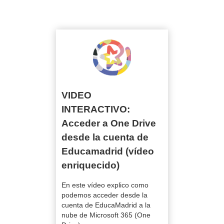
En este vídeo explico como podemos acceder desde la cuenta de
VIDEO INTERACTIVO: Acceder a One Drive
EducaMadrid a la nube de Microsoft 365 (One Drive).
desde la cuenta de Educamadrid (vídeo
enriquecido)
VIDEO
INTERACTIVO:
Acceder a One Drive
desde la cuenta de
Educamadrid (vídeo
enriquecido)
En este vídeo explico como
podemos acceder desde la
cuenta de EducaMadrid a la
nube de Microsoft 365 (One