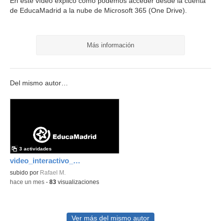
En este vídeo explico como podemos acceder desde la cuenta
de EducaMadrid a la nube de Microsoft 365 (One Drive).
Más información
Del mismo autor…
3 actividades
video_interactivo_One_Drive
subido por
Rafael M.
-
hace un mes
-
83
visualizaciones
Ver más del mismo autor