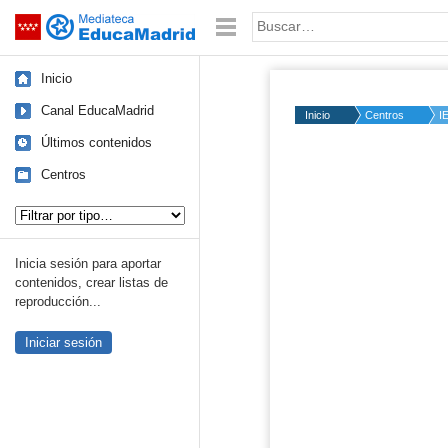
Mediateca de EducaMadrid
Saltar navegación
Palabra o frase:
Inicio
Canal EducaMadrid
Inicio
Centros
I
Últimos contenidos
Centros
Vídeo interactivo s
La Guerra de
Tipo de contenido:
Inicia sesión para aportar
contenidos, crear listas de
reproducción...
Iniciar sesión