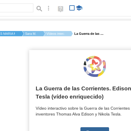
Búsqueda avanzada
Ayuda
(en
ventana
nueva)
ES MARIA MOLINER
Sara M.
Vídeos interactivos
La Guerra de las Cor...
obre la Guerra de las Corrientes entre los inventores Thomas Alva Ediso
 las Corrientes. Edison VS Tesla (vídeo enriqu
La Guerra de las Corrientes. Ediso
Tesla (vídeo enriquecido)
Vídeo interactivo sobre la Guerra de las Corrientes 
inventores Thomas Alva Edison y Nikola Tesla.