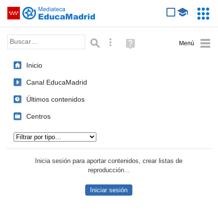
Mediateca de EducaMadrid
Saltar navegación
Servic
Educa
Palabra o frase:
Búsqueda avanzada
Ayuda
(en
ventana
Inicio
nueva)
Canal EducaMadrid
Últimos contenidos
Centros
Tipo de contenido:
Inicia sesión para aportar contenidos, crear listas de
reproducción...
Iniciar sesión