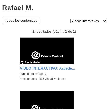
Rafael M.
vídeos interactivos
Tipo de contenido:
Todos los contenidos
2
resultados (página
1
de
1
)
3 actividades
VIDEO INTERACTIVO: Acceder a One Drive desde la cuenta de Educamadrid
subido por
Rafael M.
-
hace un mes
-
115
visualizaciones