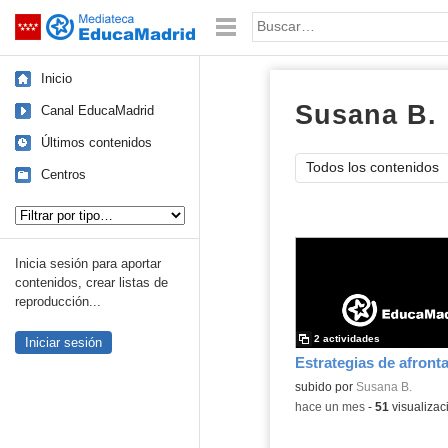
Mediateca de EducaMadrid
Saltar navegación
Palabra o frase:
Inicio
Susana B.
Canal EducaMadrid
Últimos contenidos
Todos los contenidos
Centros
Tipo de contenido:
Inicia sesión para aportar
contenidos, crear listas de
reproducción...
2 actividades
Iniciar sesión
Estrategias de afront
subido por
Susana B.
-
hace un mes
-
51
visualizac