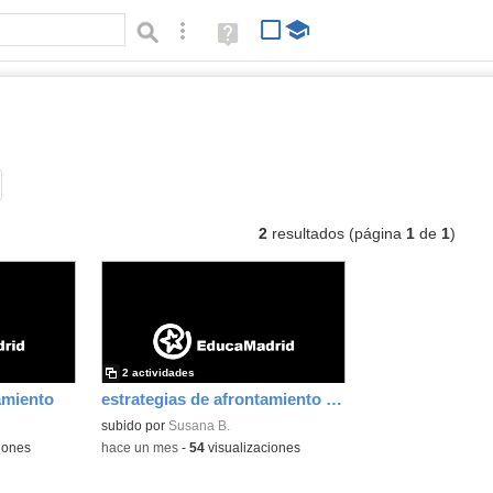
Búsqueda avanzada
Ayuda
(en
ventana
nueva)
vídeos interactivos
Tipo de contenido:
2
resultados (página
1
de
1
)
2 actividades
amiento
estrategias de afrontamiento interactivo
subido por
Susana B.
iones
-
hace un mes
-
54
visualizaciones