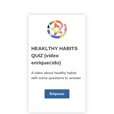
A video about healthy habits with some questions to answer
HEAKLTHY HABITS QUIZ (vídeo
enriquecido)
HEAKLTHY HABITS
QUIZ (vídeo
enriquecido)
A video about healthy habits
with some questions to answer
Empezar