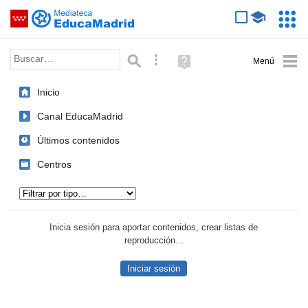
Mediateca de EducaMadrid
Saltar navegación
Servic
Educa
Palabra o frase:
Búsqueda avanzada
Ayuda
(en
ventana
Inicio
nueva)
Canal EducaMadrid
Últimos contenidos
Centros
Tipo de contenido:
Inicia sesión para aportar contenidos, crear listas de
reproducción...
Iniciar sesión