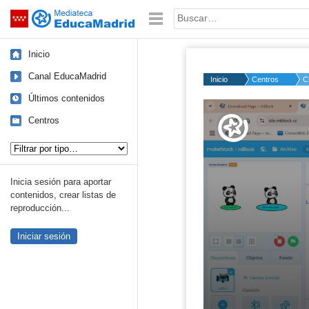
Mediateca de EducaMadrid
Saltar navegación
Palabra o frase:
Inicio
Canal EducaMadrid
Inicio
Centros
C
Últimos contenidos
Volume
50%
Centros
Tipo de contenido:
Inicia sesión para aportar
contenidos, crear listas de
reproducción...
Iniciar sesión