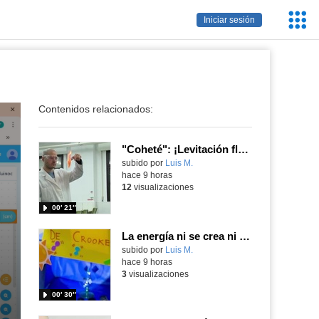
Servic
Iniciar sesión
Educa
Contenidos relacionados:
"Coheté": ¡Levitación flamígera!
Contenido educativo.
subido por
Luis M.
-
hace 9 horas
12
visualizaciones
00′ 21″
La energía ni se crea ni se destruye... ¡se experimenta! El Tierno en la Feria Madrid es Ciencia 2026
Contenido educativo.
subido por
Luis M.
-
hace 9 horas
3
visualizaciones
00′ 30″