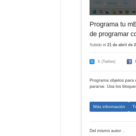
Programa tu mBo
de programar c
Subido el
21 de abril de 
X (Twitter)
Programa objetos para 
pararse. Usa los bloqu
Más información
T
Del mismo autor…