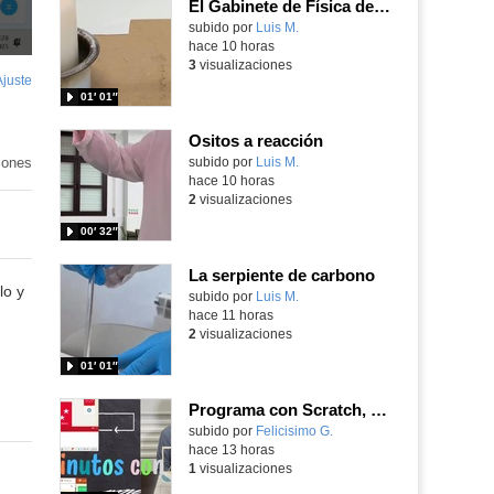
El Gabinete de Física del IES Enrique Tierno Galván de Parla (Curso 25-26)
Contenido educativo.
subido por
Luis M.
-
hace 10 horas
3
visualizaciones
Ajuste
de
01′ 01″
pantalla
Ositos a reacción
iones
Contenido educativo.
subido por
Luis M.
-
hace 10 horas
2
visualizaciones
00′ 32″
La serpiente de carbono
lo y
Contenido educativo.
subido por
Luis M.
-
hace 11 horas
2
visualizaciones
01′ 01″
Programa con Scratch, 8 diferentes juegos para vivir la emoción de los partidos de España en el mundial 2026
Contenido educativo.
subido por
Felicisimo G.
-
hace 13 horas
1
visualizaciones