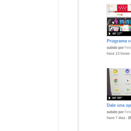
40′ 17″
Contenido educ
subido por
Feli
-
hace 13 horas
00′ 59″
Contenido educ
subido por
Feli
-
hace 7 dias
-
1