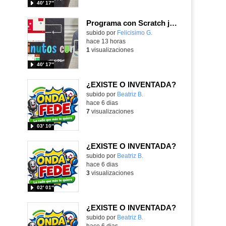
40′ 17″
Programa con Scratch juegos con los partidos del mundial 2026 ganados por España
Contenido educativo.
subido por
Felicisimo G.
-
hace 13 horas
1
visualizaciones
40′ 17″
¿EXISTE O INVENTADA?
Contenido educativo.
subido por
Beatriz B.
-
hace 6 dias
7
visualizaciones
03′ 10″
¿EXISTE O INVENTADA?
Contenido educativo.
subido por
Beatriz B.
-
hace 6 dias
3
visualizaciones
02′ 01″
¿EXISTE O INVENTADA?
Contenido educativo.
subido por
Beatriz B.
-
hace 6 dias