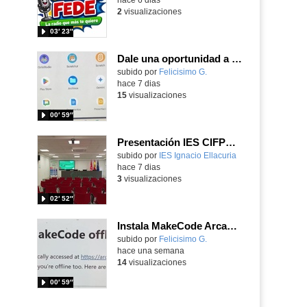
2
visualizaciones
03′ 23″
Dale una oportunidad a los Chromebooks y utiliza un proyector para realizar talleres si no tienes pantallas táctiles
Contenido educativo.
subido por
Felicisimo G.
-
hace 7 dias
15
visualizaciones
00′ 59″
Presentación IES CIFPD Ignacio Ellacuría
Contenido educativo.
subido por
IES Ignacio Ellacuria
-
hace 7 dias
3
visualizaciones
02′ 52″
Instala MakeCode Arcade para trabajar offline en tu tablet, ordenador, Chromebook
Contenido educativo.
subido por
Felicisimo G.
-
hace una semana
14
visualizaciones
00′ 59″