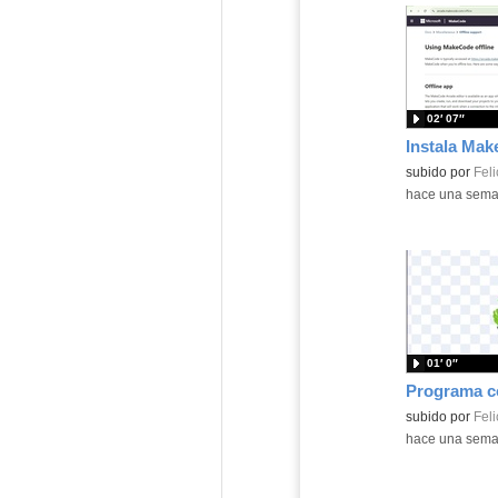
02′ 07″
Contenido educ
subido por
Feli
-
hace una sem
01′ 0″
Contenido educ
subido por
Feli
-
hace una sem