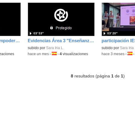
03′ 53″
03′ 20″
Evidencias Área 5. "Empoderamiento del alumnado"
Evidencias Área 3 "Enseñanza y Aprendizaje"
subido por
Sara Iria L.
Contenido educativo
subido por
Sara Iria 
izaciones
-
hace un mes
-
Idioma:
-
4
visualizaciones
-
hace 3 meses
-
Idio
8
resultados (página
1
de
1
)