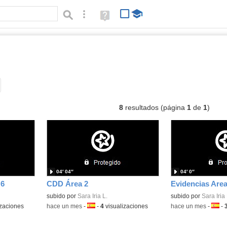
Búsqueda avanzada
Ayuda
(en
ventana
nueva)
.
vídeos
Tipo de contenido:
8
resultados (página
1
de
1
)
04′ 04″
04′ 0″
 6
CDD Área 2
Evidencias Are
subido por
Sara Iria L.
subido por
Sara Iria 
izaciones
-
hace un mes
-
Idioma:
-
4
visualizaciones
-
hace un mes
-
Idiom
-