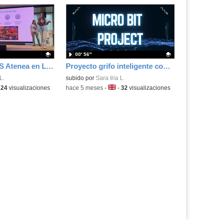
00′ 56″
participación IES Atenea en Liga Hackatones
Proyecto grifo inteligente con Microbit
.
L.
Contenido educativo.
subido por
Sara Iria L.
ma:
-
24
visualizaciones
-
hace 5 meses
-
Idioma:
-
32
visualizaciones