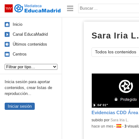
Mediateca de EducaMadrid
Saltar navegación
Palabra o frase:
Inicio
Sara Iria L
Canal EducaMadrid
Últimos contenidos
Todos los contenidos
Centros
Tipo de contenido:
Inicia sesión para aportar
contenidos, crear listas de
reproducción...
04′ 01″
Iniciar sesión
Evidencias CDD Área
subido por
Sara Iria L.
-
hace un mes
-
Idioma:
-
3
visual