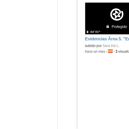
04′ 01″
subido por
Sara Iria L.
-
hace un mes
-
Idioma:
-
3
visual