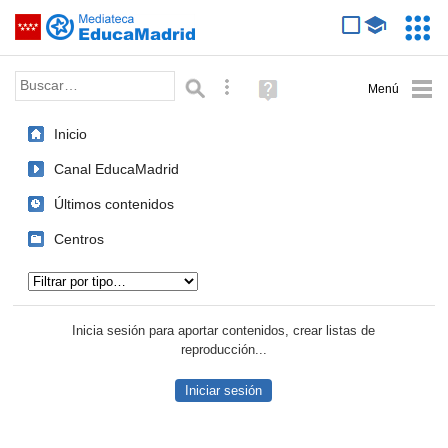
Mediateca de EducaMadrid
Saltar navegación
Servic
Educa
Palabra o frase:
Búsqueda avanzada
Ayuda
(en
ventana
Inicio
nueva)
Canal EducaMadrid
Últimos contenidos
Centros
Tipo de contenido:
Inicia sesión para aportar contenidos, crear listas de
reproducción...
Iniciar sesión