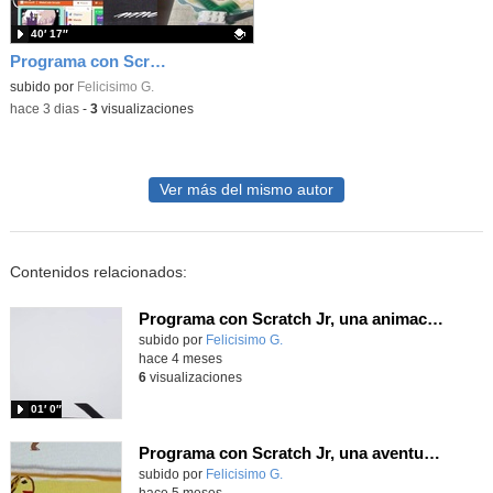
40′ 17″
Programa con Scratch, 8 diferentes juegos para vivir la emoción de los partidos de España en el mundial 2026
Contenido educativo.
subido por
Felicisimo G.
-
hace 3 dias
-
3
visualizaciones
Ver más del mismo autor
Contenidos relacionados:
Programa con Scratch Jr, una animación para trabajar los bloques de movimiento y desparecer.
Contenido educativo.
subido por
Felicisimo G.
-
hace 4 meses
6
visualizaciones
01′ 0″
Programa con Scratch Jr, una aventura mitológica usando los bloques de movimiento
Contenido educativo.
subido por
Felicisimo G.
-
hace 5 meses