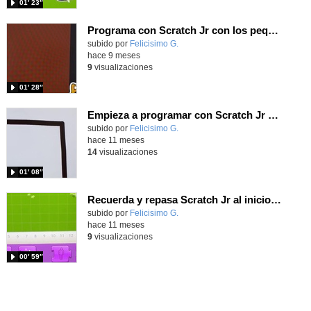
01′ 23″
Programa con Scratch Jr con los pequeños del cole una aventura ninja
Contenido educativo.
subido por
Felicisimo G.
-
hace 9 meses
9
visualizaciones
01′ 28″
Empieza a programar con Scratch Jr usando los bloques azules de movimiento con el reto de no tocar las paredes del laberinto.
Contenido educativo.
subido por
Felicisimo G.
-
hace 11 meses
14
visualizaciones
01′ 08″
Recuerda y repasa Scratch Jr al inicio del curso con una animación.
Contenido educativo.
subido por
Felicisimo G.
-
hace 11 meses
9
visualizaciones
00′ 59″