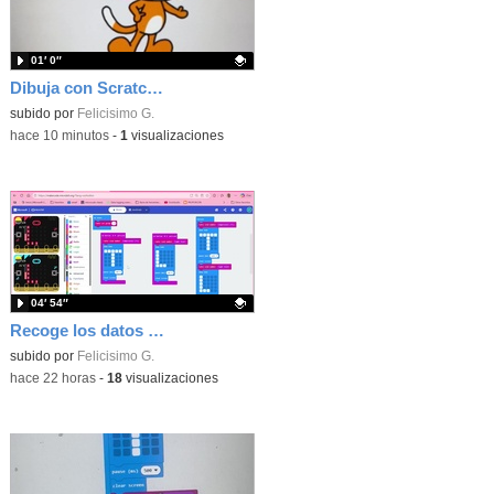
01′ 0″
Dibuja con Scratch Jr y usa los bloques de aparecer/desparecer para hacer animaciones
Contenido educativo.
subido por
Felicisimo G.
-
hace 10 minutos
-
1
visualizaciones
04′ 54″
Recoge los datos en una gráfica programando tu placa microbit con MakeCode y conoce la Tª y nivel de luz en este eclipse
Contenido educativo.
subido por
Felicisimo G.
-
hace 22 horas
-
18
visualizaciones