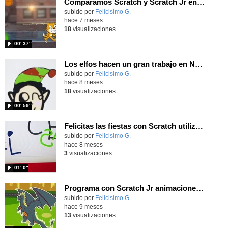
Comparamos Scratch y Scratch Jr en un juego de saltos para distintos cursos
Contenido educativo.
subido por
Felicisimo G.
-
hace 7 meses
18
visualizaciones
00′ 37″
Los elfos hacen un gran trabajo en Navidad y lo mostramos con Scratch Jr
Contenido educativo.
subido por
Felicisimo G.
-
hace 8 meses
18
visualizaciones
00′ 59″
Felicitas las fiestas con Scratch utilizando herramientas de dibujo y movimiento
Contenido educativo.
subido por
Felicisimo G.
-
hace 8 meses
3
visualizaciones
01′ 0″
Programa con Scratch Jr animaciones para trabajar los bloques de movimiento y modificar los personajes
Contenido educativo.
subido por
Felicisimo G.
-
hace 9 meses
13
visualizaciones