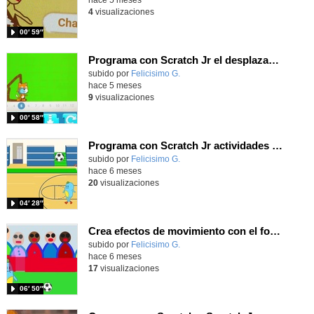
4
visualizaciones
00′ 59″
Programa con Scratch Jr el desplazamiento de tu personaje para evitar las bombas
Contenido educativo.
subido por
Felicisimo G.
-
hace 5 meses
9
visualizaciones
00′ 58″
Programa con Scratch Jr actividades de saltos y choques entre personajes.
Contenido educativo.
subido por
Felicisimo G.
-
hace 6 meses
20
visualizaciones
04′ 28″
Crea efectos de movimiento con el fondo programando con Scratch Jr
Contenido educativo.
subido por
Felicisimo G.
-
hace 6 meses
17
visualizaciones
06′ 50″