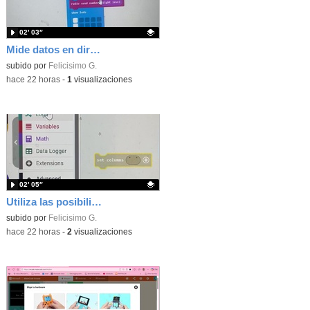
02′ 03″
Mide datos en directo usando tu placa microbit y programando con MakeCode dos placas conectadas por radio
Contenido educativo.
subido por
Felicisimo G.
-
hace 22 horas
-
1
visualizaciones
02′ 05″
Utiliza las posibilidades de tu microbit programando com MakeCode para medir temperatura y nivel de luz con Datalogger
Contenido educativo.
subido por
Felicisimo G.
-
hace 22 horas
-
2
visualizaciones