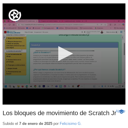
Ajuste
d
Los bloques de movimiento de Scratch Jr
-
p
Cont
educa
Subido el
7 de enero de 2025
por
Felicisimo G.