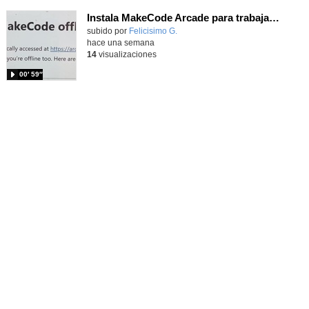
Instala MakeCode Arcade para trabajar offline en tu tablet, ordenador, Chromebook
Contenido educativo.
subido por
Felicisimo G.
-
hace una semana
14
visualizaciones
00′ 59″