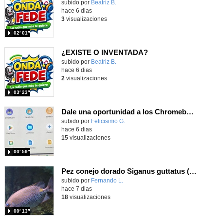
Contenido educativo.
subido por
Beatriz B.
-
hace 6 dias
3
visualizaciones
02′ 01″
¿EXISTE O INVENTADA?
Contenido educativo.
subido por
Beatriz B.
-
hace 6 dias
2
visualizaciones
03′ 23″
Dale una oportunidad a los Chromebooks y utiliza un proyector para realizar talleres si no tienes pantallas táctiles
Contenido educativo.
subido por
Felicisimo G.
-
hace 6 dias
15
visualizaciones
00′ 59″
Pez conejo dorado Siganus guttatus (Bloch, 1786)
Contenido educativo.
subido por
Fernando L.
-
hace 7 dias
18
visualizaciones
00′ 13″