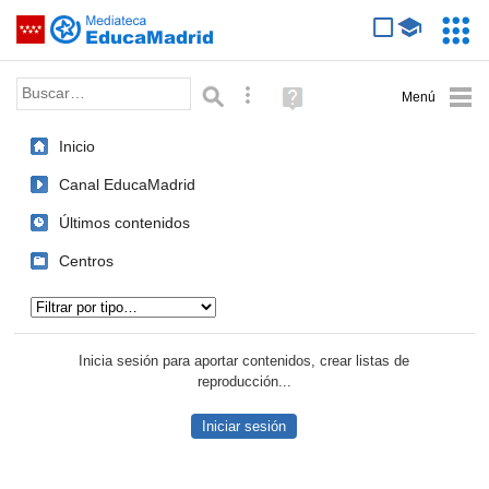
Mediateca de EducaMadrid
Saltar navegación
Servic
Educa
Palabra o frase:
Búsqueda avanzada
Ayuda
(en
ventana
Inicio
nueva)
Canal EducaMadrid
Últimos contenidos
Centros
Tipo de contenido:
Inicia sesión para aportar contenidos, crear listas de
reproducción...
Iniciar sesión