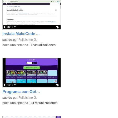
02′ 07″
Instala MakeCode Arcade offline para programar grandes juegos sin necesidad de Internet
Contenido educativo.
subido por
Felicisimo G.
-
hace una semana
-
1
visualizaciones
13′ 07″
Programa con OctoStudio, un juego de disparos contra Zombies con un cargador basado en el House of the dead
Contenido educativo.
subido por
Felicisimo G.
-
hace una semana
-
31
visualizaciones