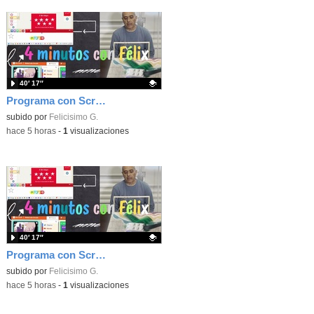
40′ 17″
Programa con Scratch, 8 diferentes juegos para vivir la emoción de los partidos de España en el mundial 2026
Contenido educativo.
subido por
Felicisimo G.
-
hace 5 horas
-
1
visualizaciones
40′ 17″
Programa con Scratch juegos con los partidos del mundial 2026 ganados por España
Contenido educativo.
subido por
Felicisimo G.
-
hace 5 horas
-
1
visualizaciones