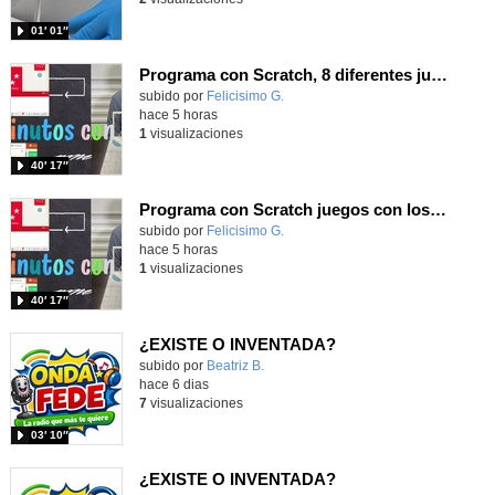
01′ 01″
Programa con Scratch, 8 diferentes juegos para vivir la emoción de los partidos de España en el mundial 2026
Contenido educativo.
subido por
Felicisimo G.
-
hace 5 horas
1
visualizaciones
40′ 17″
Programa con Scratch juegos con los partidos del mundial 2026 ganados por España
Contenido educativo.
subido por
Felicisimo G.
-
hace 5 horas
1
visualizaciones
40′ 17″
¿EXISTE O INVENTADA?
Contenido educativo.
subido por
Beatriz B.
-
hace 6 dias
7
visualizaciones
03′ 10″
¿EXISTE O INVENTADA?