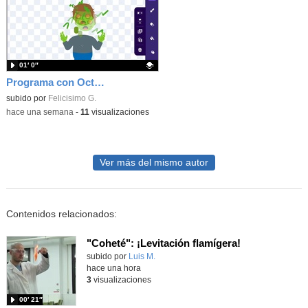
01′ 0″
Programa con OctoStudio, un juego homenajeando al House of the dead con Zombies
Contenido educativo.
subido por
Felicisimo G.
-
hace una semana
-
11
visualizaciones
Ver más del mismo autor
Contenidos relacionados:
"Coheté": ¡Levitación flamígera!
Contenido educativo.
subido por
Luis M.
-
hace una hora
3
visualizaciones
00′ 21″