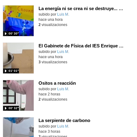
La energía ni se crea ni se destruye... ¡se experimenta! El Tierno en la Feria Madrid es Ciencia 2026
Contenido educativo.
subido por
Luis M.
-
hace una hora
2
visualizaciones
00′ 30″
El Gabinete de Física del IES Enrique Tierno Galván de Parla (Curso 25-26)
Contenido educativo.
subido por
Luis M.
-
hace una hora
3
visualizaciones
01′ 01″
Ositos a reacción
Contenido educativo.
subido por
Luis M.
-
hace 2 horas
2
visualizaciones
00′ 32″
La serpiente de carbono
Contenido educativo.
subido por
Luis M.
-
hace 3 horas
2
visualizaciones