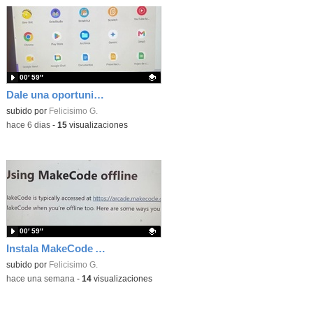
00′ 59″
Dale una oportunidad a los Chromebooks y utiliza un proyector para realizar talleres si no tienes pantallas táctiles
Contenido educativo.
subido por
Felicisimo G.
-
hace 6 dias
-
15
visualizaciones
00′ 59″
Instala MakeCode Arcade para trabajar offline en tu tablet, ordenador, Chromebook
Contenido educativo.
subido por
Felicisimo G.
-
hace una semana
-
14
visualizaciones