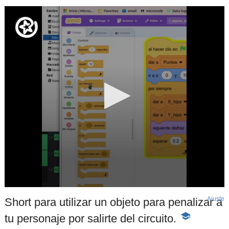
Ajuste
d
Short para utilizar un objeto para penalizar a
p
tu personaje por salirte del circuito.
-
Contenido