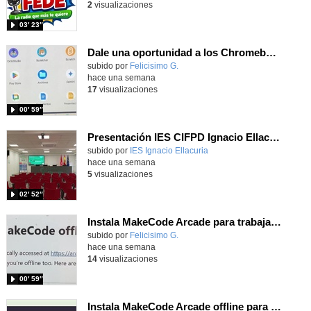
2
visualizaciones
03′ 23″
Dale una oportunidad a los Chromebooks y utiliza un proyector para realizar talleres si no tienes pantallas táctiles
Contenido educativo.
subido por
Felicisimo G.
-
hace una semana
17
visualizaciones
00′ 59″
Presentación IES CIFPD Ignacio Ellacuría
Contenido educativo.
subido por
IES Ignacio Ellacuria
-
hace una semana
5
visualizaciones
02′ 52″
Instala MakeCode Arcade para trabajar offline en tu tablet, ordenador, Chromebook
Contenido educativo.
subido por
Felicisimo G.
-
hace una semana
14
visualizaciones
00′ 59″
Instala MakeCode Arcade offline para programar grandes juegos sin necesidad de Internet