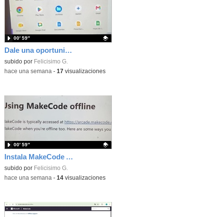
00′ 59″
Dale una oportunidad a los Chromebooks y utiliza un proyector para realizar talleres si no tienes pantallas táctiles
Contenido educativo.
subido por
Felicisimo G.
-
hace una semana
-
17
visualizaciones
00′ 59″
Instala MakeCode Arcade para trabajar offline en tu tablet, ordenador, Chromebook
Contenido educativo.
subido por
Felicisimo G.
-
hace una semana
-
14
visualizaciones