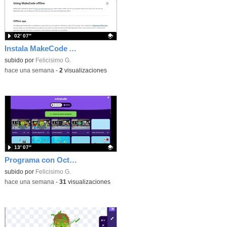
02′ 07″
Instala MakeCode Arcade offline para programar grandes juegos sin necesidad de Internet
Contenido educativo.
subido por
Felicisimo G.
-
hace una semana
-
2
visualizaciones
13′ 07″
Programa con OctoStudio, un juego de disparos contra Zombies con un cargador basado en el House of the dead
Contenido educativo.
subido por
Felicisimo G.
-
hace una semana
-
31
visualizaciones