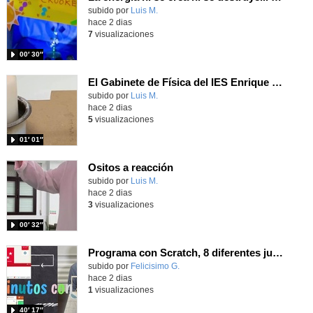
Contenido educativo.
subido por
Luis M.
-
hace 2 dias
7
visualizaciones
00′ 30″
El Gabinete de Física del IES Enrique Tierno Galván de Parla (Curso 25-26)
Contenido educativo.
subido por
Luis M.
-
hace 2 dias
5
visualizaciones
01′ 01″
Ositos a reacción
Contenido educativo.
subido por
Luis M.
-
hace 2 dias
3
visualizaciones
00′ 32″
Programa con Scratch, 8 diferentes juegos para vivir la emoción de los partidos de España en el mundial 2026
Contenido educativo.
subido por
Felicisimo G.
-
hace 2 dias
1
visualizaciones
40′ 17″