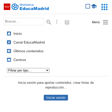
Mediateca de EducaMadrid
Saltar navegación
Servic
Educa
Palabra o frase:
Búsqueda avanzada
Ayuda
(en
ventana
Inicio
nueva)
Canal EducaMadrid
Últimos contenidos
Centros
Tipo de contenido:
Inicia sesión para aportar contenidos, crear listas de
reproducción...
Iniciar sesión