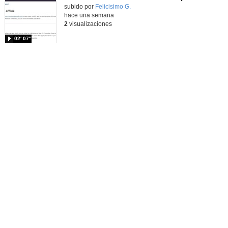
Contenido educativo.
subido por
Felicisimo G.
-
hace una semana
2
visualizaciones
02′ 07″