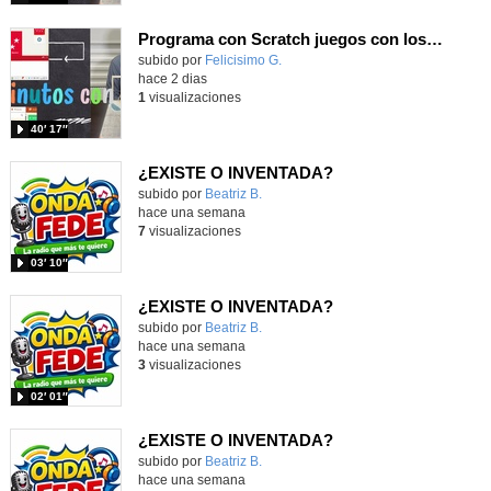
Programa con Scratch juegos con los partidos del mundial 2026 ganados por España
Contenido educativo.
subido por
Felicisimo G.
-
hace 2 dias
1
visualizaciones
40′ 17″
¿EXISTE O INVENTADA?
Contenido educativo.
subido por
Beatriz B.
-
hace una semana
7
visualizaciones
03′ 10″
¿EXISTE O INVENTADA?
Contenido educativo.
subido por
Beatriz B.
-
hace una semana
3
visualizaciones
02′ 01″
¿EXISTE O INVENTADA?
Contenido educativo.
subido por
Beatriz B.
-
hace una semana