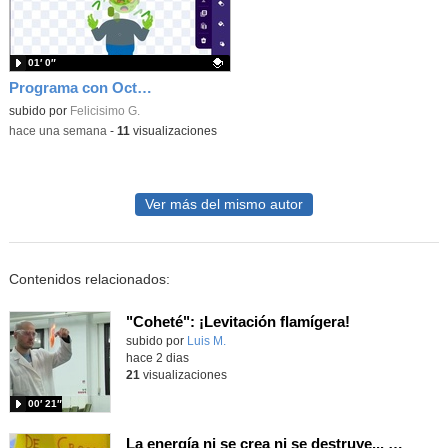
01′ 0″
Programa con OctoStudio, un juego homenajeando al House of the dead con Zombies
Contenido educativo.
subido por
Felicisimo G.
-
hace una semana
-
11
visualizaciones
Ver más del mismo autor
Contenidos relacionados:
"Coheté": ¡Levitación flamígera!
Contenido educativo.
subido por
Luis M.
-
hace 2 dias
21
visualizaciones
00′ 21″
La energía ni se crea ni se destruye... ¡se experimenta! El Tierno en la Feria Madrid es Ciencia 2026