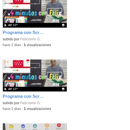
40′ 17″
Programa con Scratch, 8 diferentes juegos para vivir la emoción de los partidos de España en el mundial 2026
Contenido educativo.
subido por
Felicisimo G.
-
hace 2 dias
-
1
visualizaciones
40′ 17″
Programa con Scratch juegos con los partidos del mundial 2026 ganados por España
Contenido educativo.
subido por
Felicisimo G.
-
hace 2 dias
-
1
visualizaciones