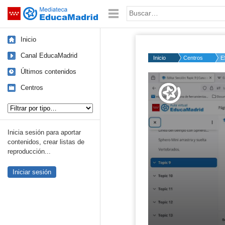
Mediateca de EducaMadrid
Saltar navegación
Palabra o frase:
Inicio
Canal EducaMadrid
Inicio
Centros
E
Últimos contenidos
Volume
50%
Centros
Tipo de contenido:
Inicia sesión para aportar
contenidos, crear listas de
reproducción...
Iniciar sesión