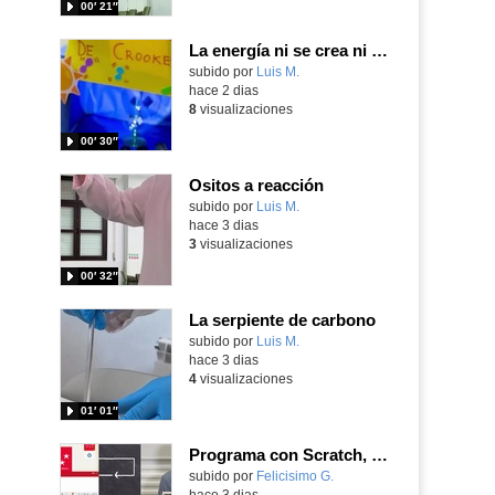
00′ 21″
La energía ni se crea ni se destruye... ¡se experimenta! El Tierno en la Feria Madrid es Ciencia 2026
Contenido educativo.
subido por
Luis M.
-
hace 2 dias
8
visualizaciones
00′ 30″
Ositos a reacción
Contenido educativo.
subido por
Luis M.
-
hace 3 dias
3
visualizaciones
00′ 32″
La serpiente de carbono
Contenido educativo.
subido por
Luis M.
-
hace 3 dias
4
visualizaciones
01′ 01″
Programa con Scratch, 8 diferentes juegos para vivir la emoción de los partidos de España en el mundial 2026
Contenido educativo.
subido por
Felicisimo G.
-
hace 3 dias