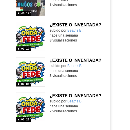
1
visualizaciones
40′ 17″
¿EXISTE O INVENTADA?
Contenido educativo.
subido por
Beatriz B.
-
hace una semana
8
visualizaciones
03′ 10″
¿EXISTE O INVENTADA?
Contenido educativo.
subido por
Beatriz B.
-
hace una semana
3
visualizaciones
02′ 01″
¿EXISTE O INVENTADA?
Contenido educativo.
subido por
Beatriz B.
-
hace una semana
2
visualizaciones
03′ 23″