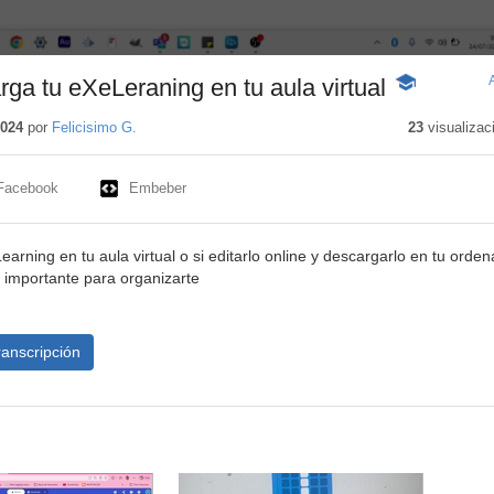
rga tu eXeLeraning en tu aula virtual
-
Contenido
educativo
2024
por
Felicisimo G.
23
visualizac
Facebook
Embeber
arning en tu aula virtual o si editarlo online y descargarlo en tu orden
o importante para organizarte
ranscripción