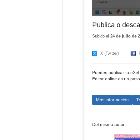
Publica o desca
Subido el
24 de julio de 
X (Twitter)
Puedes publicar tu eXeLe
Editar online es un pas
Más información
T
Del mismo autor…