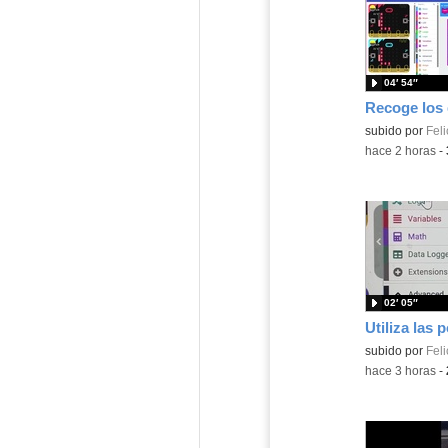
04′ 54″
Contenido educ
subido por
Feli
-
hace 2 horas
-
02′ 05″
Contenido educ
subido por
Feli
-
hace 3 horas
-