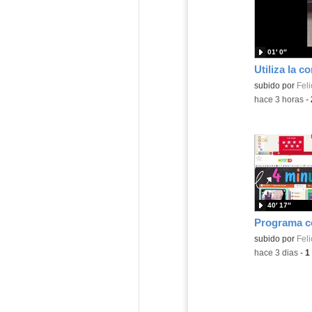
01′ 0″
Contenido educ
subido por
Feli
-
hace 3 horas
-
40′ 17″
Contenido educ
subido por
Feli
-
hace 3 dias
-
1