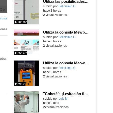
Utiliza las posibilidades de tu microbit programando com MakeCode para medir temperatura y nivel de luz con Datalogger
Contenido educativo.
subido por
Felicisimo G.
-
hace 3 horas
2
visualizaciones
Ajuste
de
02′ 05″
pantalla
iones
Utiliza la consola Mewbit de Kittenbot para llevar tus juegos arcade de MakeCode a tu mano
Contenido educativo.
subido por
Felicisimo G.
-
hace 3 horas
2
visualizaciones
02′ 07″
ador.
Utiliza la consola Meowbit de KIttenbot para jugar con tus programas MakeCode Arcade
Contenido educativo.
subido por
Felicisimo G.
-
hace 3 horas
2
visualizaciones
01′ 0″
"Coheté": ¡Levitación flamígera!
Contenido educativo.
subido por
Luis M.
-
hace 2 dias
22
visualizaciones