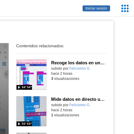
Servic
Iniciar sesión
Educa
Contenidos relacionados:
Recoge los datos en una gráfica programando tu placa microbit con MakeCode y conoce la Tª y nivel de luz en este eclipse
Contenido educativo.
subido por
Felicisimo G.
-
hace 2 horas
3
visualizaciones
04′ 54″
Mide datos en directo usando tu placa microbit y programando con MakeCode dos placas conectadas por radio
Contenido educativo.
subido por
Felicisimo G.
-
hace 2 horas
1
visualizaciones
02′ 03″