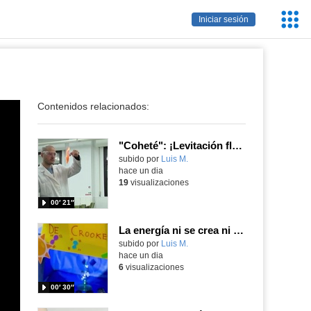
Servic
Iniciar sesión
Educa
Contenidos relacionados:
"Coheté": ¡Levitación flamígera!
Contenido educativo.
subido por
Luis M.
-
hace un dia
19
visualizaciones
00′ 21″
La energía ni se crea ni se destruye... ¡se experimenta! El Tierno en la Feria Madrid es Ciencia 2026
Contenido educativo.
subido por
Luis M.
-
hace un dia
6
visualizaciones
00′ 30″