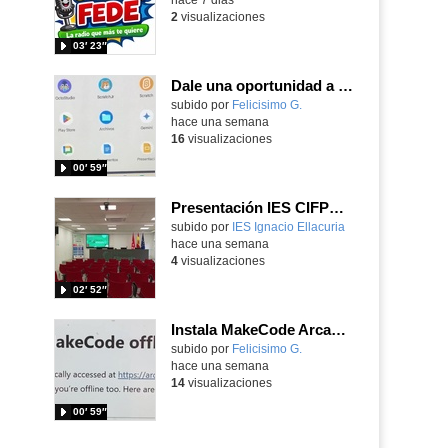
2
visualizaciones
03′ 23″
Dale una oportunidad a los Chromebooks y utiliza un proyector para realizar talleres si no tienes pantallas táctiles
Contenido educativo.
subido por
Felicisimo G.
-
hace una semana
16
visualizaciones
00′ 59″
Presentación IES CIFPD Ignacio Ellacuría
Contenido educativo.
subido por
IES Ignacio Ellacuria
-
hace una semana
4
visualizaciones
02′ 52″
Instala MakeCode Arcade para trabajar offline en tu tablet, ordenador, Chromebook
Contenido educativo.
subido por
Felicisimo G.
-
hace una semana
14
visualizaciones
00′ 59″