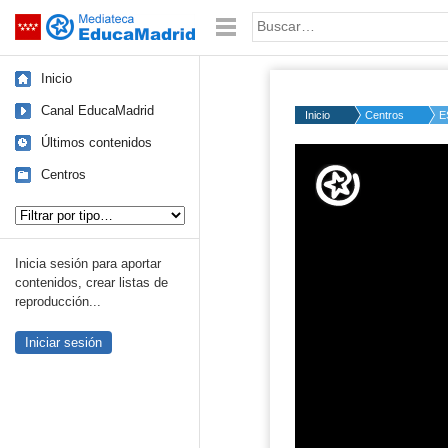
Mediateca de EducaMadrid
Saltar navegación
Palabra o frase:
Inicio
Canal EducaMadrid
Inicio
Centros
E
Últimos contenidos
Volume
50%
Centros
Tipo de contenido:
Inicia sesión para aportar
contenidos, crear listas de
reproducción...
Iniciar sesión