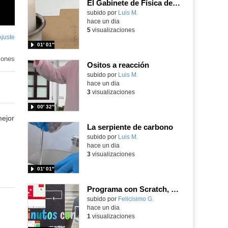
El Gabinete de Física del IES Enrique Tierno Galván de Parla (Curso 25-26)
Contenido educativo.
subido por
Luis M.
-
hace un dia
5
visualizaciones
Ajuste
de
01′ 01″
pantalla
iones
Ositos a reacción
Contenido educativo.
subido por
Luis M.
-
hace un dia
3
visualizaciones
00′ 32″
mejor
La serpiente de carbono
Contenido educativo.
subido por
Luis M.
-
hace un dia
3
visualizaciones
01′ 01″
Programa con Scratch, 8 diferentes juegos para vivir la emoción de los partidos de España en el mundial 2026
Contenido educativo.
subido por
Felicisimo G.
-
hace un dia
1
visualizaciones