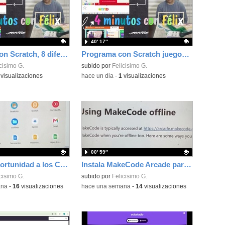
40′ 17″
Programa con Scratch, 8 diferentes juegos para vivir la emoción de los partidos de España en el mundial 2026
Programa con Scratch juegos con los partidos del mundial 2026 ganados por España
ativo.
cisimo G.
Contenido educativo.
subido por
Felicisimo G.
visualizaciones
-
hace un dia
-
1
visualizaciones
00′ 59″
Dale una oportunidad a los Chromebooks y utiliza un proyector para realizar talleres si no tienes pantallas táctiles
Instala MakeCode Arcade para trabajar offline en tu tablet, ordenador, Chromebook
ativo.
cisimo G.
Contenido educativo.
subido por
Felicisimo G.
ana
-
16
visualizaciones
-
hace una semana
-
14
visualizaciones