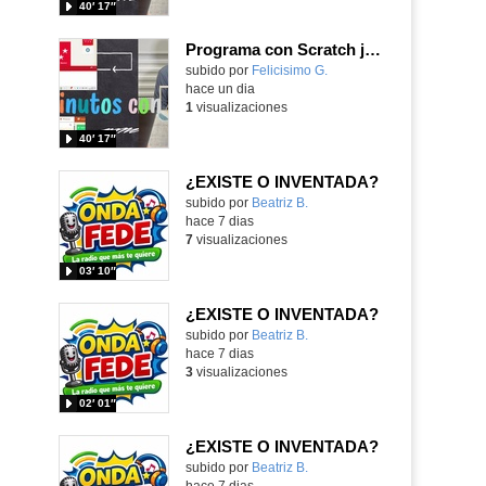
40′ 17″
Programa con Scratch juegos con los partidos del mundial 2026 ganados por España
Contenido educativo.
subido por
Felicisimo G.
-
hace un dia
1
visualizaciones
40′ 17″
¿EXISTE O INVENTADA?
Contenido educativo.
subido por
Beatriz B.
-
hace 7 dias
7
visualizaciones
03′ 10″
¿EXISTE O INVENTADA?
Contenido educativo.
subido por
Beatriz B.
-
hace 7 dias
3
visualizaciones
02′ 01″
¿EXISTE O INVENTADA?
Contenido educativo.
subido por
Beatriz B.
-
hace 7 dias