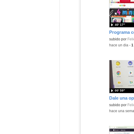
40′ 17″
Contenido educ
subido por
Feli
-
hace un dia
-
1
00′ 59″
Contenido educ
subido por
Feli
-
hace una sem