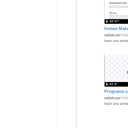
02′ 07″
Contenido educ
subido por
Feli
-
hace una sem
01′ 0″
Contenido educ
subido por
Feli
-
hace una sem