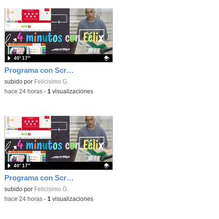
40′ 17″
Programa con Scratch, 8 diferentes juegos para vivir la emoción de los partidos de España en el mundial 2026
Contenido educativo.
subido por
Felicisimo G.
-
hace 24 horas
-
1
visualizaciones
40′ 17″
Programa con Scratch juegos con los partidos del mundial 2026 ganados por España
Contenido educativo.
subido por
Felicisimo G.
-
hace 24 horas
-
1
visualizaciones