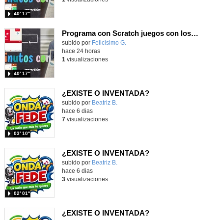
40′ 17″
Programa con Scratch juegos con los partidos del mundial 2026 ganados por España
Contenido educativo.
subido por
Felicisimo G.
-
hace 24 horas
1
visualizaciones
40′ 17″
¿EXISTE O INVENTADA?
Contenido educativo.
subido por
Beatriz B.
-
hace 6 dias
7
visualizaciones
03′ 10″
¿EXISTE O INVENTADA?
Contenido educativo.
subido por
Beatriz B.
-
hace 6 dias
3
visualizaciones
02′ 01″
¿EXISTE O INVENTADA?