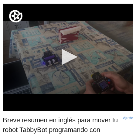
Ajuste
d
Breve resumen en inglés para mover tu
p
robot TabbyBot programando con