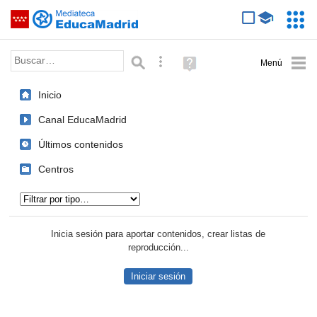
Mediateca de EducaMadrid
Saltar navegación
Servic
Educa
Palabra o frase:
Búsqueda avanzada
Ayuda
(en
ventana
Inicio
nueva)
Canal EducaMadrid
Últimos contenidos
Centros
Tipo de contenido:
Inicia sesión para aportar contenidos, crear listas de
reproducción...
Iniciar sesión