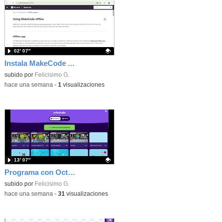
02′ 07″
Instala MakeCode Arcade offline para programar grandes juegos sin necesidad de Internet
Contenido educativo.
subido por
Felicisimo G.
-
hace una semana
-
1
visualizaciones
13′ 07″
Programa con OctoStudio, un juego de disparos contra Zombies con un cargador basado en el House of the dead
Contenido educativo.
subido por
Felicisimo G.
-
hace una semana
-
31
visualizaciones