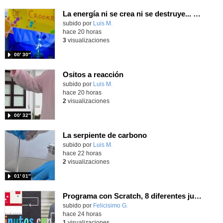
La energía ni se crea ni se destruye... ¡se experimenta! El Tierno en la Feria Madrid es Ciencia 2026
Contenido educativo.
subido por
Luis M.
-
hace 20 horas
3
visualizaciones
00′ 30″
Ositos a reacción
Contenido educativo.
subido por
Luis M.
-
hace 20 horas
2
visualizaciones
00′ 32″
La serpiente de carbono
Contenido educativo.
subido por
Luis M.
-
hace 22 horas
2
visualizaciones
01′ 01″
Programa con Scratch, 8 diferentes juegos para vivir la emoción de los partidos de España en el mundial 2026
Contenido educativo.
subido por
Felicisimo G.
-
hace 24 horas
1
visualizaciones