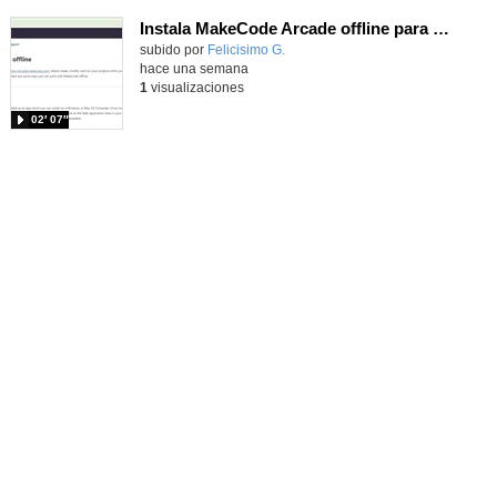
Instala MakeCode Arcade offline para programar grandes juegos sin necesidad de Internet
Contenido educativo.
subido por
Felicisimo G.
-
hace una semana
1
visualizaciones
02′ 07″