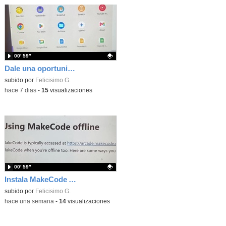
00′ 59″
Dale una oportunidad a los Chromebooks y utiliza un proyector para realizar talleres si no tienes pantallas táctiles
Contenido educativo.
subido por
Felicisimo G.
-
hace 7 dias
-
15
visualizaciones
00′ 59″
Instala MakeCode Arcade para trabajar offline en tu tablet, ordenador, Chromebook
Contenido educativo.
subido por
Felicisimo G.
-
hace una semana
-
14
visualizaciones