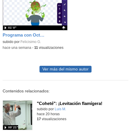
01′ 0″
Programa con OctoStudio, un juego homenajeando al House of the dead con Zombies
Contenido educativo.
subido por
Felicisimo G.
-
hace una semana
-
11
visualizaciones
Ver más del mismo autor
Contenidos relacionados:
"Coheté": ¡Levitación flamígera!
Contenido educativo.
subido por
Luis M.
-
hace 20 horas
17
visualizaciones
00′ 21″