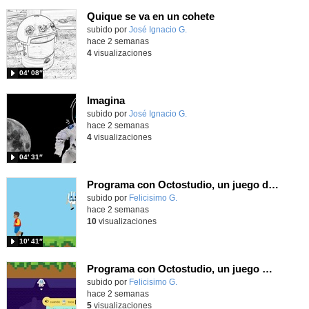
Quique se va en un cohete
Contenido educativo.
subido por
José Ignacio G.
-
hace 2 semanas
4
visualizaciones
04′ 08″
Imagina
Contenido educativo.
subido por
José Ignacio G.
-
hace 2 semanas
4
visualizaciones
04′ 31″
Programa con Octostudio, un juego de 4 personajes ganando la copa del mundo saltando y esquivando rivales.
Contenido educativo.
subido por
Felicisimo G.
-
hace 2 semanas
10
visualizaciones
10′ 41″
Programa con Octostudio, un juego moviendo la tablet para ganar con España, el mundial 2026
Contenido educativo.
subido por
Felicisimo G.
-
hace 2 semanas
5
visualizaciones