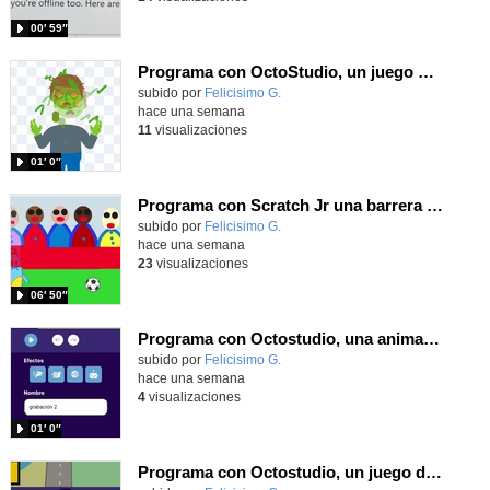
00′ 59″
Programa con OctoStudio, un juego homenajeando al House of the dead con Zombies
Contenido educativo.
subido por
Felicisimo G.
-
hace una semana
11
visualizaciones
01′ 0″
Programa con Scratch Jr una barrera que se desplaza para dar sensación de movimiento
Contenido educativo.
subido por
Felicisimo G.
-
hace una semana
23
visualizaciones
06′ 50″
Programa con Octostudio, una animación utilizando la cámara para una foto y audio y texto para comunicar.
Contenido educativo.
subido por
Felicisimo G.
-
hace una semana
4
visualizaciones
01′ 0″
Programa con Octostudio, un juego de Educación Víal cruzando un paso de cebra.