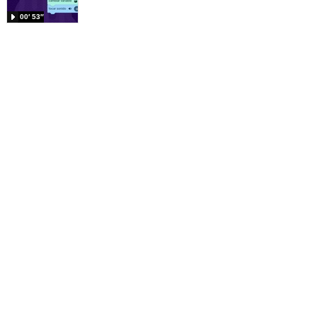
00′ 53″