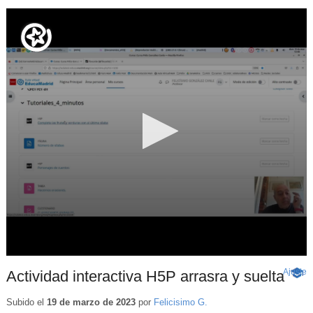
Ajuste
d
Actividad interactiva H5P arrasra y suelta
-
p
Cont
educa
Subido el
19 de marzo de 2023
por
Felicisimo G.