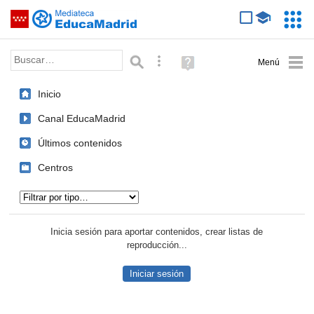
Mediateca de EducaMadrid
Saltar navegación
Servic
Educa
Palabra o frase:
Búsqueda avanzada
Ayuda
(en
ventana
Inicio
nueva)
Canal EducaMadrid
Últimos contenidos
Centros
Tipo de contenido:
Inicia sesión para aportar contenidos, crear listas de
reproducción...
Iniciar sesión