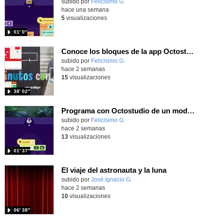
Contenido educativo.
subido por
Felicisimo G.
-
hace una semana
5
visualizaciones
01′ 0″
Conoce los bloques de la app Octostudio, gratuito, offline y para tu tablet y móvil - Contenido educativo
Contenido educativo.
subido por
Felicisimo G.
-
hace 2 semanas
15
visualizaciones
38′ 02″
Programa con Octostudio de un modo sencillo, offline y gratuito
Contenido educativo.
subido por
Felicisimo G.
-
hace 2 semanas
13
visualizaciones
01′ 37″
El viaje del astronauta y la luna
Contenido educativo.
subido por
José Ignacio G.
-
hace 2 semanas
10
visualizaciones
06′ 38″