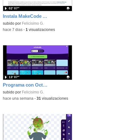
02′ 07″
Instala MakeCode Arcade offline para programar grandes juegos sin necesidad de Internet
Contenido educativo.
subido por
Felicisimo G.
-
hace 7 dias
-
1
visualizaciones
13′ 07″
Programa con OctoStudio, un juego de disparos contra Zombies con un cargador basado en el House of the dead
Contenido educativo.
subido por
Felicisimo G.
-
hace una semana
-
31
visualizaciones