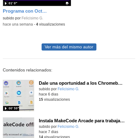
01′ 0″
Programa con Octostudio, una animación utilizando la cámara para una foto y audio y texto para comunicar.
Contenido educativo.
subido por
Felicisimo G.
-
hace una semana
-
4
visualizaciones
Ver más del mismo autor
Contenidos relacionados:
Dale una oportunidad a los Chromebooks y utiliza un proyector para realizar talleres si no tienes pantallas táctiles
Contenido educativo.
subido por
Felicisimo G.
-
hace 6 dias
15
visualizaciones
00′ 59″
Instala MakeCode Arcade para trabajar offline en tu tablet, ordenador, Chromebook
Contenido educativo.
subido por
Felicisimo G.
-
hace 7 dias
14
visualizaciones