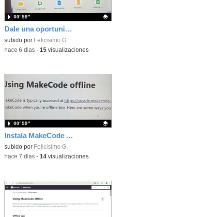
00′ 59″
Dale una oportunidad a los Chromebooks y utiliza un proyector para realizar talleres si no tienes pantallas táctiles
Contenido educativo.
subido por
Felicisimo G.
-
hace 6 dias
-
15
visualizaciones
00′ 59″
Instala MakeCode Arcade para trabajar offline en tu tablet, ordenador, Chromebook
Contenido educativo.
subido por
Felicisimo G.
-
hace 7 dias
-
14
visualizaciones