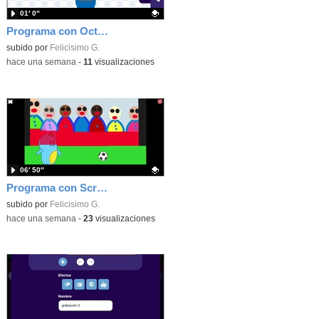
01′ 0″
Programa con OctoStudio, un juego homenajeando al House of the dead con Zombies
Contenido educativo.
subido por
Felicisimo G.
-
hace una semana
-
11
visualizaciones
06′ 50″
Programa con Scratch Jr una barrera que se desplaza para dar sensación de movimiento
Contenido educativo.
subido por
Felicisimo G.
-
hace una semana
-
23
visualizaciones