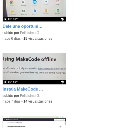
00′ 59″
Dale una oportunidad a los Chromebooks y utiliza un proyector para realizar talleres si no tienes pantallas táctiles
Contenido educativo.
subido por
Felicisimo G.
-
hace 6 dias
-
15
visualizaciones
00′ 59″
Instala MakeCode Arcade para trabajar offline en tu tablet, ordenador, Chromebook
Contenido educativo.
subido por
Felicisimo G.
-
hace 7 dias
-
14
visualizaciones