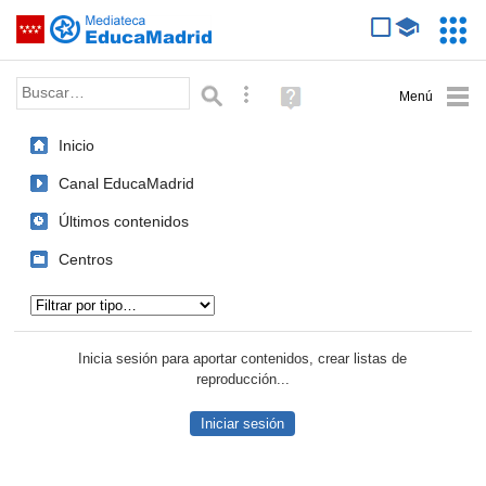
Mediateca de EducaMadrid
Saltar navegación
Servic
Educa
Palabra o frase:
Búsqueda avanzada
Ayuda
(en
ventana
Inicio
nueva)
Canal EducaMadrid
Últimos contenidos
Centros
Tipo de contenido:
Inicia sesión para aportar contenidos, crear listas de
reproducción...
Iniciar sesión