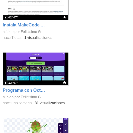
02′ 07″
Instala MakeCode Arcade offline para programar grandes juegos sin necesidad de Internet
Contenido educativo.
subido por
Felicisimo G.
-
hace 7 dias
-
1
visualizaciones
13′ 07″
Programa con OctoStudio, un juego de disparos contra Zombies con un cargador basado en el House of the dead
Contenido educativo.
subido por
Felicisimo G.
-
hace una semana
-
31
visualizaciones