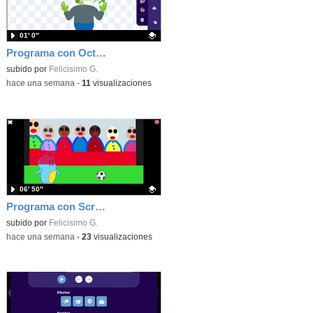
01′ 0″
Programa con OctoStudio, un juego homenajeando al House of the dead con Zombies
Contenido educativo.
subido por
Felicisimo G.
-
hace una semana
-
11
visualizaciones
06′ 50″
Programa con Scratch Jr una barrera que se desplaza para dar sensación de movimiento
Contenido educativo.
subido por
Felicisimo G.
-
hace una semana
-
23
visualizaciones