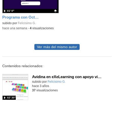
01′ 0″
Programa con Octostudio, una animación utilizando la cámara para una foto y audio y texto para comunicar.
Contenido educativo.
subido por
Felicisimo G.
-
hace una semana
-
4
visualizaciones
Ver más del mismo autor
Contenidos relacionados:
Avidina en eXeLearning con apoyo visual
Contenido educativo.
subido por
Felicisimo G.
-
hace 3 años
37
visualizaciones
02′ 30″