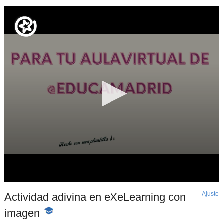
Ajuste
d
Actividad adivina en eXeLearning con
p
imagen
-
Contenido