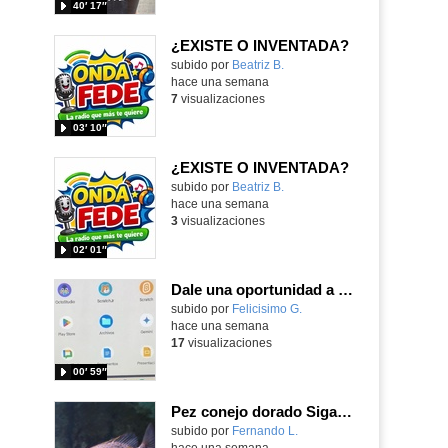
40′ 17″
¿EXISTE O INVENTADA?
Contenido educativo.
subido por
Beatriz B.
-
hace una semana
7
visualizaciones
03′ 10″
¿EXISTE O INVENTADA?
Contenido educativo.
subido por
Beatriz B.
-
hace una semana
3
visualizaciones
02′ 01″
Dale una oportunidad a los Chromebooks y utiliza un proyector para realizar talleres si no tienes pantallas táctiles
Contenido educativo.
subido por
Felicisimo G.
-
hace una semana
17
visualizaciones
00′ 59″
Pez conejo dorado Siganus guttatus (Bloch, 1786)
Contenido educativo.
subido por
Fernando L.
-
hace una semana