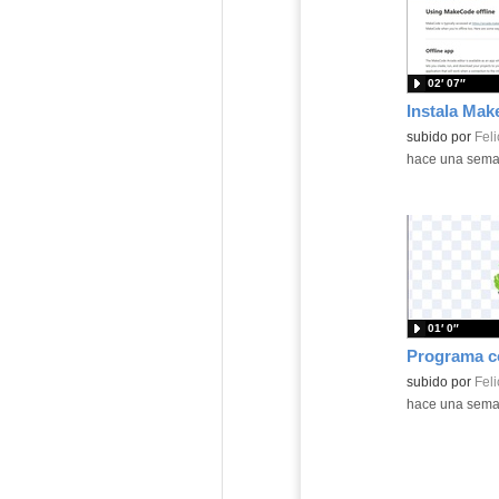
02′ 07″
Contenido educ
subido por
Feli
-
hace una sem
01′ 0″
Contenido educ
subido por
Feli
-
hace una sem