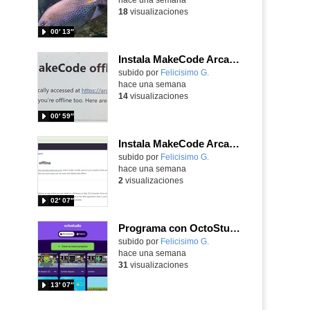
18
visualizaciones
00′ 13″
Instala MakeCode Arcade para trabajar offline en tu tablet, ordenador, Chromebook
Contenido educativo.
subido por
Felicisimo G.
-
hace una semana
14
visualizaciones
00′ 59″
Instala MakeCode Arcade offline para programar grandes juegos sin necesidad de Internet
Contenido educativo.
subido por
Felicisimo G.
-
hace una semana
2
visualizaciones
02′ 07″
Programa con OctoStudio, un juego de disparos contra Zombies con un cargador basado en el House of the dead
Contenido educativo.
subido por
Felicisimo G.
-
hace una semana
31
visualizaciones
13′ 07″