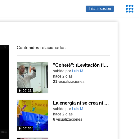
Servic
Iniciar sesión
Educa
Contenidos relacionados:
"Coheté": ¡Levitación flamígera!
Contenido educativo.
subido por
Luis M.
-
hace 2 dias
21
visualizaciones
00′ 21″
La energía ni se crea ni se destruye... ¡se experimenta! El Tierno en la Feria Madrid es Ciencia 2026
Contenido educativo.
subido por
Luis M.
-
hace 2 dias
6
visualizaciones
00′ 30″