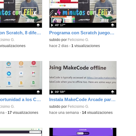
40′ 17″
Programa con Scratch, 8 diferentes juegos para vivir la emoción de los partidos de España en el mundial 2026
Programa con Scratch juegos con los partidos del mundial 2026 ganados por España
ativo.
cisimo G.
Contenido educativo.
subido por
Felicisimo G.
visualizaciones
-
hace 2 dias
-
1
visualizaciones
00′ 59″
Dale una oportunidad a los Chromebooks y utiliza un proyector para realizar talleres si no tienes pantallas táctiles
Instala MakeCode Arcade para trabajar offline en tu tablet, ordenador, Chromebook
ativo.
cisimo G.
Contenido educativo.
subido por
Felicisimo G.
ana
-
17
visualizaciones
-
hace una semana
-
14
visualizaciones