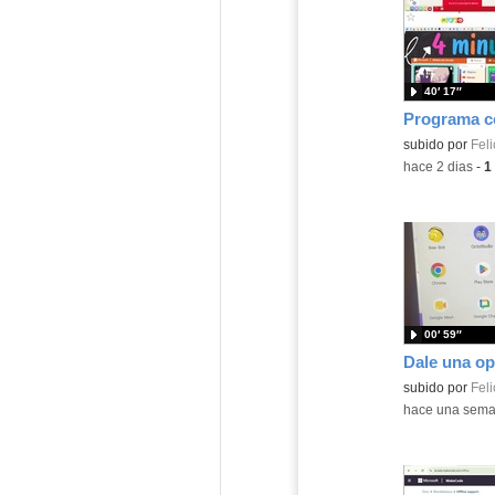
40′ 17″
Contenido educ
subido por
Feli
-
hace 2 dias
-
1
00′ 59″
Contenido educ
subido por
Feli
-
hace una sem