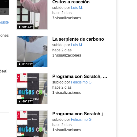
Ositos a reacción
Contenido educativo.
subido por
Luis M.
-
hace 2 dias
3
visualizaciones
Ajuste
de
00′ 32″
pantalla
iones
La serpiente de carbono
Contenido educativo.
subido por
Luis M.
-
hace 2 dias
3
visualizaciones
01′ 01″
deal
Programa con Scratch, 8 diferentes juegos para vivir la emoción de los partidos de España en el mundial 2026
Contenido educativo.
subido por
Felicisimo G.
-
hace 2 dias
1
visualizaciones
40′ 17″
Programa con Scratch juegos con los partidos del mundial 2026 ganados por España
Contenido educativo.
subido por
Felicisimo G.
-
hace 2 dias
1
visualizaciones