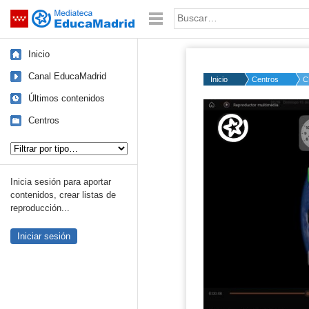
Mediateca de EducaMadrid
Saltar navegación
Palabra o frase:
Inicio
Canal EducaMadrid
Inicio
Centros
C
Últimos contenidos
Volume
50%
Centros
Tipo de contenido:
Inicia sesión para aportar
contenidos, crear listas de
reproducción...
Iniciar sesión