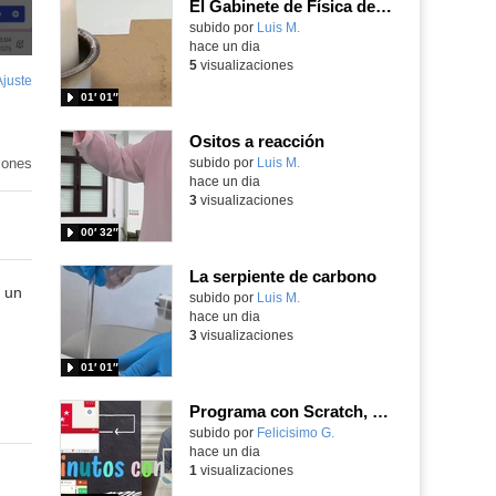
El Gabinete de Física del IES Enrique Tierno Galván de Parla (Curso 25-26)
Contenido educativo.
subido por
Luis M.
-
hace un dia
5
visualizaciones
Ajuste
de
01′ 01″
pantalla
Ositos a reacción
iones
Contenido educativo.
subido por
Luis M.
-
hace un dia
3
visualizaciones
00′ 32″
La serpiente de carbono
 un
Contenido educativo.
subido por
Luis M.
-
hace un dia
3
visualizaciones
01′ 01″
Programa con Scratch, 8 diferentes juegos para vivir la emoción de los partidos de España en el mundial 2026
Contenido educativo.
subido por
Felicisimo G.
-
hace un dia
1
visualizaciones