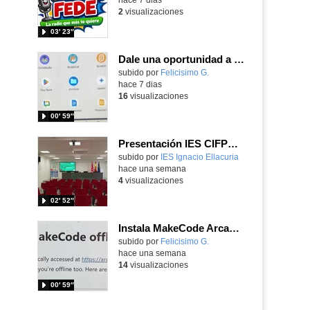
2
visualizaciones
03′ 23″
Dale una oportunidad a los Chromebooks y utiliza un proyector para realizar talleres si no tienes pantallas táctiles
Contenido educativo.
subido por
Felicisimo G.
-
hace 7 dias
16
visualizaciones
00′ 59″
Presentación IES CIFPD Ignacio Ellacuría
Contenido educativo.
subido por
IES Ignacio Ellacuria
-
hace una semana
4
visualizaciones
02′ 52″
Instala MakeCode Arcade para trabajar offline en tu tablet, ordenador, Chromebook
Contenido educativo.
subido por
Felicisimo G.
-
hace una semana
14
visualizaciones
00′ 59″