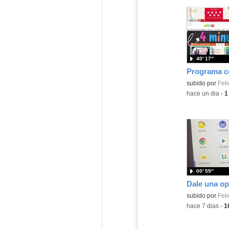
40′ 17″
Contenido educ
subido por
Feli
-
hace un dia
-
1
00′ 59″
Contenido educ
subido por
Feli
-
hace 7 dias
-
1