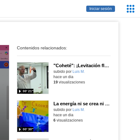
Servic
Iniciar sesión
Educa
Contenidos relacionados:
"Coheté": ¡Levitación flamígera!
Contenido educativo.
subido por
Luis M.
-
hace un dia
19
visualizaciones
00′ 21″
La energía ni se crea ni se destruye... ¡se experimenta! El Tierno en la Feria Madrid es Ciencia 2026
Contenido educativo.
subido por
Luis M.
-
hace un dia
6
visualizaciones
00′ 30″