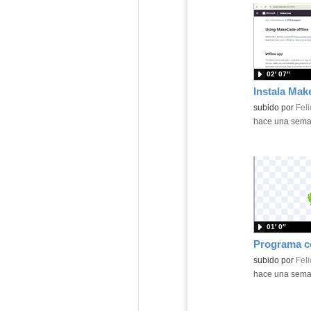
02′ 07″
Contenido educ
subido por
Feli
-
hace una sem
01′ 0″
Contenido educ
subido por
Feli
-
hace una sem