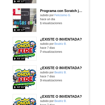
40′ 17″
Programa con Scratch juegos con los partidos del mundial 2026 ganados por España
Contenido educativo.
subido por
Felicisimo G.
-
hace un dia
1
visualizaciones
40′ 17″
¿EXISTE O INVENTADA?
Contenido educativo.
subido por
Beatriz B.
-
hace 7 dias
7
visualizaciones
03′ 10″
¿EXISTE O INVENTADA?
Contenido educativo.
subido por
Beatriz B.
-
hace 7 dias
3
visualizaciones
02′ 01″
¿EXISTE O INVENTADA?
Contenido educativo.
subido por
Beatriz B.
-
hace 7 dias