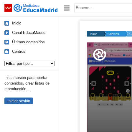
Mediateca de EducaMadrid
Saltar navegación
Palabra o frase:
Inicio
Canal EducaMadrid
Inicio
Centros
C
Últimos contenidos
Volume
50%
Centros
Tipo de contenido:
Inicia sesión para aportar
contenidos, crear listas de
reproducción...
Iniciar sesión