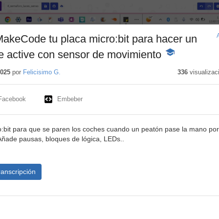
akeCode tu placa micro:bit para hacer un
e active con sensor de movimiento
-
Contenido
educativo
2025
por
Felicisimo G.
336
visualizac
Facebook
Embeber
o:bit para que se paren los coches cuando un peatón pase la mano por
ñade pausas, bloques de lógica, LEDs..
ranscripción