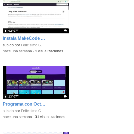
02′ 07″
Instala MakeCode Arcade offline para programar grandes juegos sin necesidad de Internet
Contenido educativo.
subido por
Felicisimo G.
-
hace una semana
-
1
visualizaciones
13′ 07″
Programa con OctoStudio, un juego de disparos contra Zombies con un cargador basado en el House of the dead
Contenido educativo.
subido por
Felicisimo G.
-
hace una semana
-
31
visualizaciones