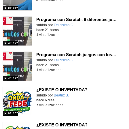
01′ 01″
Programa con Scratch, 8 diferentes juegos para vivir la emoción de los partidos de España en el mundial 2026
Contenido educativo.
subido por
Felicisimo G.
-
hace 21 horas
1
visualizaciones
40′ 17″
Programa con Scratch juegos con los partidos del mundial 2026 ganados por España
Contenido educativo.
subido por
Felicisimo G.
-
hace 21 horas
1
visualizaciones
40′ 17″
¿EXISTE O INVENTADA?
Contenido educativo.
subido por
Beatriz B.
-
hace 6 dias
7
visualizaciones
03′ 10″
¿EXISTE O INVENTADA?