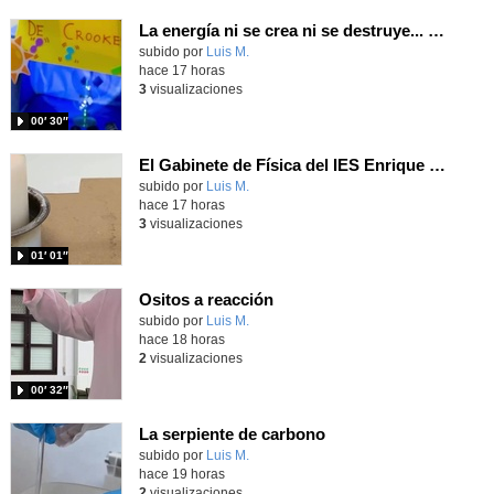
La energía ni se crea ni se destruye... ¡se experimenta! El Tierno en la Feria Madrid es Ciencia 2026
Contenido educativo.
subido por
Luis M.
-
hace 17 horas
3
visualizaciones
00′ 30″
El Gabinete de Física del IES Enrique Tierno Galván de Parla (Curso 25-26)
Contenido educativo.
subido por
Luis M.
-
hace 17 horas
3
visualizaciones
01′ 01″
Ositos a reacción
Contenido educativo.
subido por
Luis M.
-
hace 18 horas
2
visualizaciones
00′ 32″
La serpiente de carbono
Contenido educativo.
subido por
Luis M.
-
hace 19 horas
2
visualizaciones