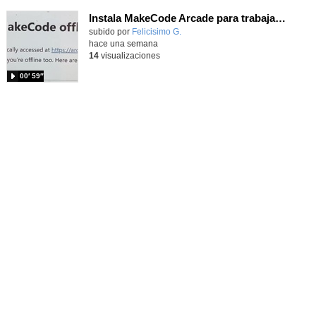
Instala MakeCode Arcade para trabajar offline en tu tablet, ordenador, Chromebook
Contenido educativo.
subido por
Felicisimo G.
-
hace una semana
14
visualizaciones
00′ 59″