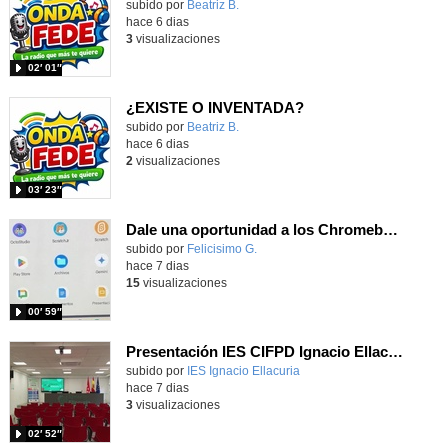
Contenido educativo.
subido por
Beatriz B.
-
hace 6 dias
3
visualizaciones
02′ 01″
¿EXISTE O INVENTADA?
Contenido educativo.
subido por
Beatriz B.
-
hace 6 dias
2
visualizaciones
03′ 23″
Dale una oportunidad a los Chromebooks y utiliza un proyector para realizar talleres si no tienes pantallas táctiles
Contenido educativo.
subido por
Felicisimo G.
-
hace 7 dias
15
visualizaciones
00′ 59″
Presentación IES CIFPD Ignacio Ellacuría
Contenido educativo.
subido por
IES Ignacio Ellacuria
-
hace 7 dias
3
visualizaciones
02′ 52″