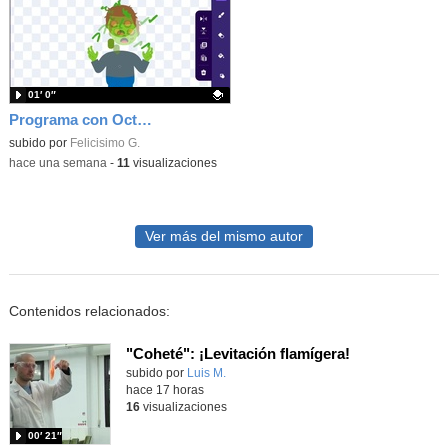
01′ 0″
Programa con OctoStudio, un juego homenajeando al House of the dead con Zombies
Contenido educativo.
subido por
Felicisimo G.
-
hace una semana
-
11
visualizaciones
Ver más del mismo autor
Contenidos relacionados:
"Coheté": ¡Levitación flamígera!
Contenido educativo.
subido por
Luis M.
-
hace 17 horas
16
visualizaciones
00′ 21″