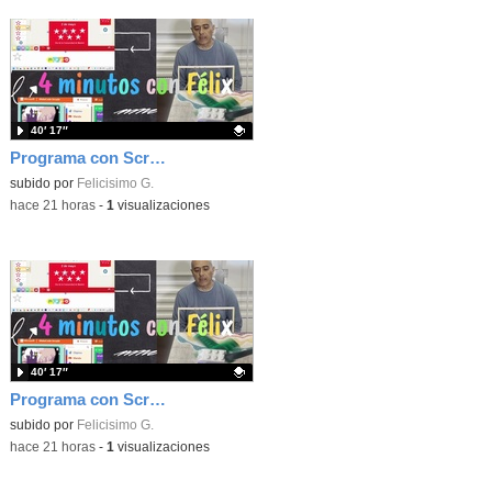
40′ 17″
Programa con Scratch, 8 diferentes juegos para vivir la emoción de los partidos de España en el mundial 2026
Contenido educativo.
subido por
Felicisimo G.
-
hace 21 horas
-
1
visualizaciones
40′ 17″
Programa con Scratch juegos con los partidos del mundial 2026 ganados por España
Contenido educativo.
subido por
Felicisimo G.
-
hace 21 horas
-
1
visualizaciones