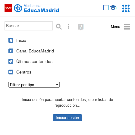
Mediateca de EducaMadrid
Saltar navegación
Servic
Educa
Palabra o frase:
Búsqueda avanzada
Ayuda
(en
ventana
Inicio
nueva)
Canal EducaMadrid
Últimos contenidos
Centros
Tipo de contenido:
Inicia sesión para aportar contenidos, crear listas de
reproducción...
Iniciar sesión