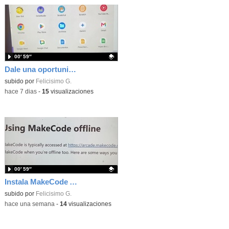
00′ 59″
Dale una oportunidad a los Chromebooks y utiliza un proyector para realizar talleres si no tienes pantallas táctiles
Contenido educativo.
subido por
Felicisimo G.
-
hace 7 dias
-
15
visualizaciones
00′ 59″
Instala MakeCode Arcade para trabajar offline en tu tablet, ordenador, Chromebook
Contenido educativo.
subido por
Felicisimo G.
-
hace una semana
-
14
visualizaciones