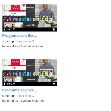
40′ 17″
Programa con Scratch, 8 diferentes juegos para vivir la emoción de los partidos de España en el mundial 2026
Contenido educativo.
subido por
Felicisimo G.
-
hace 2 dias
-
1
visualizaciones
40′ 17″
Programa con Scratch juegos con los partidos del mundial 2026 ganados por España
Contenido educativo.
subido por
Felicisimo G.
-
hace 2 dias
-
1
visualizaciones