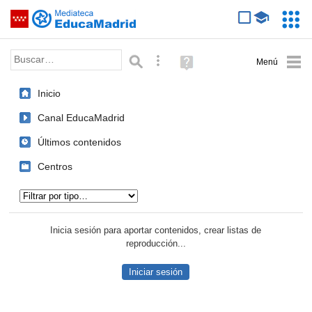
Mediateca de EducaMadrid
Saltar navegación
Servic
Educa
Palabra o frase:
Búsqueda avanzada
Ayuda
(en
ventana
Inicio
nueva)
Canal EducaMadrid
Últimos contenidos
Centros
Tipo de contenido:
Inicia sesión para aportar contenidos, crear listas de
reproducción...
Iniciar sesión