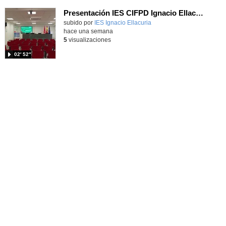
Presentación IES CIFPD Ignacio Ellacuría
Contenido educativo.
subido por
IES Ignacio Ellacuria
-
hace una semana
5
visualizaciones
02′ 52″