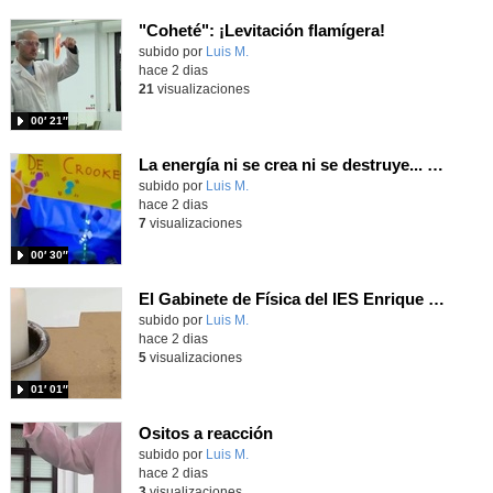
"Coheté": ¡Levitación flamígera!
Contenido educativo.
subido por
Luis M.
-
hace 2 dias
21
visualizaciones
00′ 21″
La energía ni se crea ni se destruye... ¡se experimenta! El Tierno en la Feria Madrid es Ciencia 2026
Contenido educativo.
subido por
Luis M.
-
hace 2 dias
7
visualizaciones
00′ 30″
El Gabinete de Física del IES Enrique Tierno Galván de Parla (Curso 25-26)
Contenido educativo.
subido por
Luis M.
-
hace 2 dias
5
visualizaciones
01′ 01″
Ositos a reacción
Contenido educativo.
subido por
Luis M.
-
hace 2 dias
3
visualizaciones