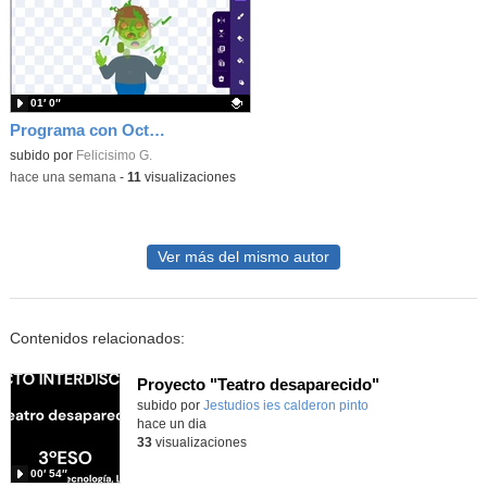
01′ 0″
Programa con OctoStudio, un juego homenajeando al House of the dead con Zombies
Contenido educativo.
subido por
Felicisimo G.
-
hace una semana
-
11
visualizaciones
Ver más del mismo autor
Contenidos relacionados:
Proyecto "Teatro desaparecido"
Contenido educativo.
subido por
Jestudios ies calderon pinto
-
hace un dia
33
visualizaciones
00′ 54″