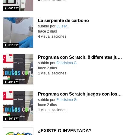
00′ 32″
La serpiente de carbono
Contenido educativo.
subido por
Luis M.
-
hace 2 dias
4
visualizaciones
01′ 01″
Programa con Scratch, 8 diferentes juegos para vivir la emoción de los partidos de España en el mundial 2026
Contenido educativo.
subido por
Felicisimo G.
-
hace 2 dias
1
visualizaciones
40′ 17″
Programa con Scratch juegos con los partidos del mundial 2026 ganados por España
Contenido educativo.
subido por
Felicisimo G.
-
hace 2 dias
1
visualizaciones
40′ 17″
¿EXISTE O INVENTADA?