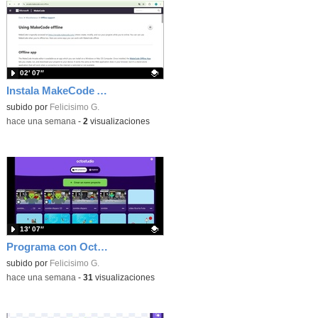
02′ 07″
Instala MakeCode Arcade offline para programar grandes juegos sin necesidad de Internet
Contenido educativo.
subido por
Felicisimo G.
-
hace una semana
-
2
visualizaciones
13′ 07″
Programa con OctoStudio, un juego de disparos contra Zombies con un cargador basado en el House of the dead
Contenido educativo.
subido por
Felicisimo G.
-
hace una semana
-
31
visualizaciones