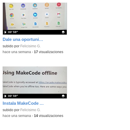
00′ 59″
Dale una oportunidad a los Chromebooks y utiliza un proyector para realizar talleres si no tienes pantallas táctiles
Contenido educativo.
subido por
Felicisimo G.
-
hace una semana
-
17
visualizaciones
00′ 59″
Instala MakeCode Arcade para trabajar offline en tu tablet, ordenador, Chromebook
Contenido educativo.
subido por
Felicisimo G.
-
hace una semana
-
14
visualizaciones