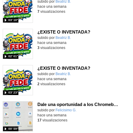
Contenido educativo.
subido por
Beatriz B.
-
hace una semana
7
visualizaciones
03′ 10″
¿EXISTE O INVENTADA?
Contenido educativo.
subido por
Beatriz B.
-
hace una semana
3
visualizaciones
02′ 01″
¿EXISTE O INVENTADA?
Contenido educativo.
subido por
Beatriz B.
-
hace una semana
2
visualizaciones
03′ 23″
Dale una oportunidad a los Chromebooks y utiliza un proyector para realizar talleres si no tienes pantallas táctiles
Contenido educativo.
subido por
Felicisimo G.
-
hace una semana
17
visualizaciones
00′ 59″