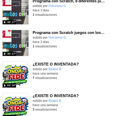
Programa con Scratch, 8 diferentes juegos para vivir la emoción de los partidos de España en el mundial 2026
Contenido educativo.
subido por
Felicisimo G.
-
hace 3 dias
1
visualizaciones
40′ 17″
Programa con Scratch juegos con los partidos del mundial 2026 ganados por España
Contenido educativo.
subido por
Felicisimo G.
-
hace 3 dias
1
visualizaciones
40′ 17″
¿EXISTE O INVENTADA?
Contenido educativo.
subido por
Beatriz B.
-
hace una semana
7
visualizaciones
03′ 10″
¿EXISTE O INVENTADA?
Contenido educativo.
subido por
Beatriz B.
-
hace una semana
3
visualizaciones