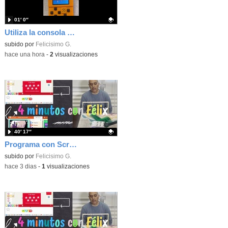
01′ 0″
Utiliza la consola Meowbit de KIttenbot para jugar con tus programas MakeCode Arcade
Contenido educativo.
subido por
Felicisimo G.
-
hace una hora
-
2
visualizaciones
40′ 17″
Programa con Scratch, 8 diferentes juegos para vivir la emoción de los partidos de España en el mundial 2026
Contenido educativo.
subido por
Felicisimo G.
-
hace 3 dias
-
1
visualizaciones