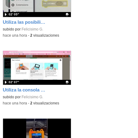
02′ 05″
Utiliza las posibilidades de tu microbit programando com MakeCode para medir temperatura y nivel de luz con Datalogger
Contenido educativo.
subido por
Felicisimo G.
-
hace una hora
-
2
visualizaciones
02′ 07″
Utiliza la consola Mewbit de Kittenbot para llevar tus juegos arcade de MakeCode a tu mano
Contenido educativo.
subido por
Felicisimo G.
-
hace una hora
-
2
visualizaciones