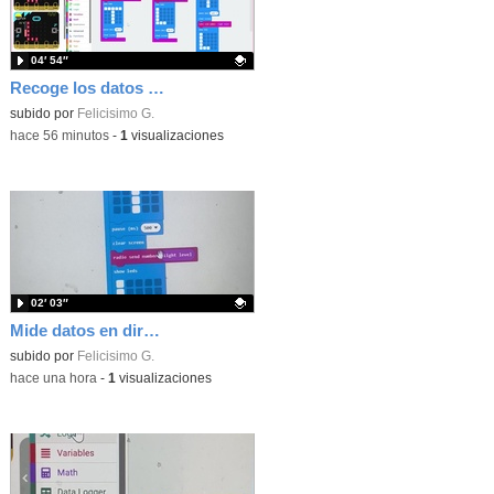
04′ 54″
Recoge los datos en una gráfica programando tu placa microbit con MakeCode y conoce la Tª y nivel de luz en este eclipse
Contenido educativo.
subido por
Felicisimo G.
-
hace 56 minutos
-
1
visualizaciones
02′ 03″
Mide datos en directo usando tu placa microbit y programando con MakeCode dos placas conectadas por radio
Contenido educativo.
subido por
Felicisimo G.
-
hace una hora
-
1
visualizaciones