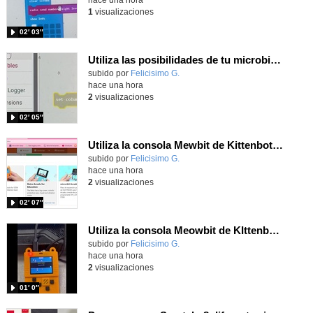
1
visualizaciones
02′ 03″
Utiliza las posibilidades de tu microbit programando com MakeCode para medir temperatura y nivel de luz con Datalogger
Contenido educativo.
subido por
Felicisimo G.
-
hace una hora
2
visualizaciones
02′ 05″
Utiliza la consola Mewbit de Kittenbot para llevar tus juegos arcade de MakeCode a tu mano
Contenido educativo.
subido por
Felicisimo G.
-
hace una hora
2
visualizaciones
02′ 07″
Utiliza la consola Meowbit de KIttenbot para jugar con tus programas MakeCode Arcade
Contenido educativo.
subido por
Felicisimo G.
-
hace una hora
2
visualizaciones
01′ 0″