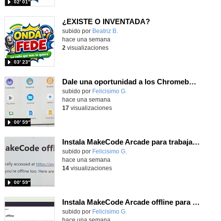
02′ 01″
¿EXISTE O INVENTADA?
Contenido educativo.
subido por
Beatriz B.
-
hace una semana
2
visualizaciones
03′ 23″
Dale una oportunidad a los Chromebooks y utiliza un proyector para realizar talleres si no tienes pantallas táctiles
Contenido educativo.
subido por
Felicisimo G.
-
hace una semana
17
visualizaciones
00′ 59″
Instala MakeCode Arcade para trabajar offline en tu tablet, ordenador, Chromebook
Contenido educativo.
subido por
Felicisimo G.
-
hace una semana
14
visualizaciones
00′ 59″
Instala MakeCode Arcade offline para programar grandes juegos sin necesidad de Internet
Contenido educativo.
subido por
Felicisimo G.
-
hace una semana