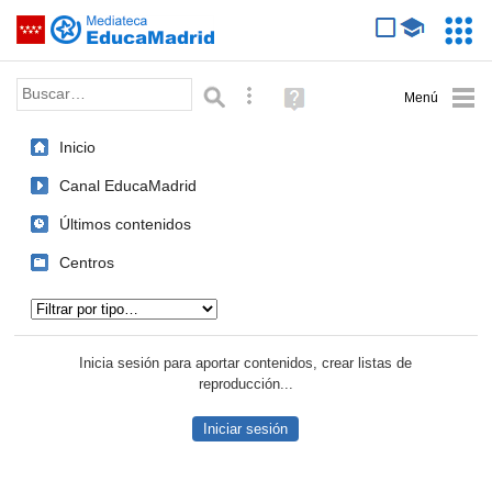
Mediateca de EducaMadrid
Saltar navegación
Servic
Educa
Palabra o frase:
Búsqueda avanzada
Ayuda
(en
ventana
Inicio
nueva)
Canal EducaMadrid
Últimos contenidos
Centros
Tipo de contenido:
Inicia sesión para aportar contenidos, crear listas de
reproducción...
Iniciar sesión