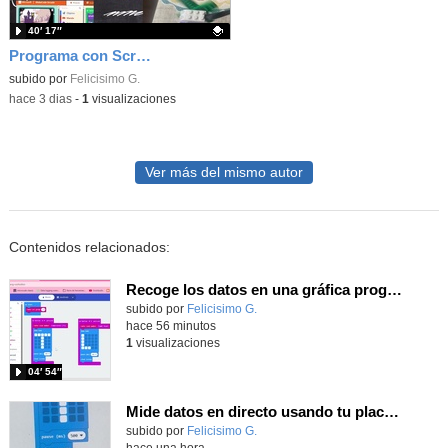
40′ 17″
Programa con Scratch juegos con los partidos del mundial 2026 ganados por España
Contenido educativo.
subido por
Felicisimo G.
-
hace 3 dias
-
1
visualizaciones
Ver más del mismo autor
Contenidos relacionados:
Recoge los datos en una gráfica programando tu placa microbit con MakeCode y conoce la Tª y nivel de luz en este eclipse
Contenido educativo.
subido por
Felicisimo G.
-
hace 56 minutos
1
visualizaciones
04′ 54″
Mide datos en directo usando tu placa microbit y programando con MakeCode dos placas conectadas por radio
Contenido educativo.
subido por
Felicisimo G.
-
hace una hora