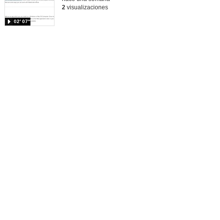
2
visualizaciones
02′ 07″