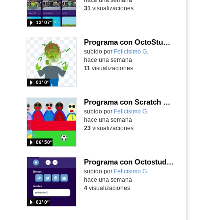
31
visualizaciones
13′ 07″
Programa con OctoStudio, un juego homenajeando al House of the dead con Zombies
Contenido educativo.
subido por
Felicisimo G.
-
hace una semana
11
visualizaciones
01′ 0″
Programa con Scratch Jr una barrera que se desplaza para dar sensación de movimiento
Contenido educativo.
subido por
Felicisimo G.
-
hace una semana
23
visualizaciones
06′ 50″
Programa con Octostudio, una animación utilizando la cámara para una foto y audio y texto para comunicar.
Contenido educativo.
subido por
Felicisimo G.
-
hace una semana
4
visualizaciones
01′ 0″