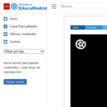
Mediateca de EducaMadrid
Saltar navegación
Palabra o frase:
Inicio
Canal EducaMadrid
Inicio
Centros
C
Últimos contenidos
Volume
50%
Centros
Tipo de contenido:
Inicia sesión para aportar
contenidos, crear listas de
reproducción...
Iniciar sesión