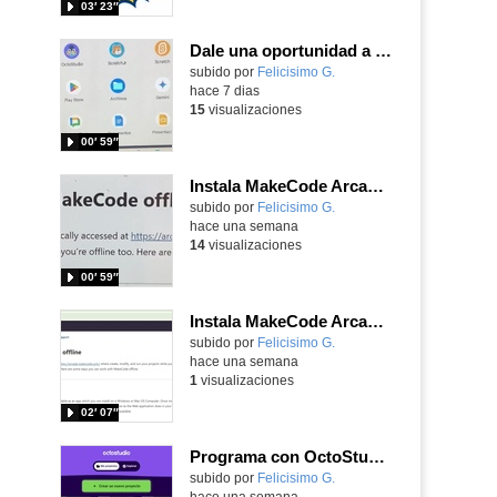
03′ 23″
Dale una oportunidad a los Chromebooks y utiliza un proyector para realizar talleres si no tienes pantallas táctiles
Contenido educativo.
subido por
Felicisimo G.
-
hace 7 dias
15
visualizaciones
00′ 59″
Instala MakeCode Arcade para trabajar offline en tu tablet, ordenador, Chromebook
Contenido educativo.
subido por
Felicisimo G.
-
hace una semana
14
visualizaciones
00′ 59″
Instala MakeCode Arcade offline para programar grandes juegos sin necesidad de Internet
Contenido educativo.
subido por
Felicisimo G.
-
hace una semana
1
visualizaciones
02′ 07″
Programa con OctoStudio, un juego de disparos contra Zombies con un cargador basado en el House of the dead
Contenido educativo.
subido por
Felicisimo G.
-
hace una semana