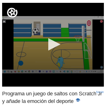
Ajuste
d
Programa un juego de saltos con Scratch Jr
p
y añade la emoción del deporte
-
Contenido