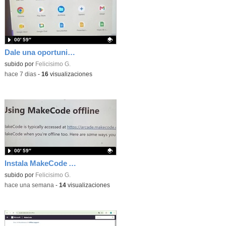
00′ 59″
Dale una oportunidad a los Chromebooks y utiliza un proyector para realizar talleres si no tienes pantallas táctiles
Contenido educativo.
subido por
Felicisimo G.
-
hace 7 dias
-
16
visualizaciones
00′ 59″
Instala MakeCode Arcade para trabajar offline en tu tablet, ordenador, Chromebook
Contenido educativo.
subido por
Felicisimo G.
-
hace una semana
-
14
visualizaciones