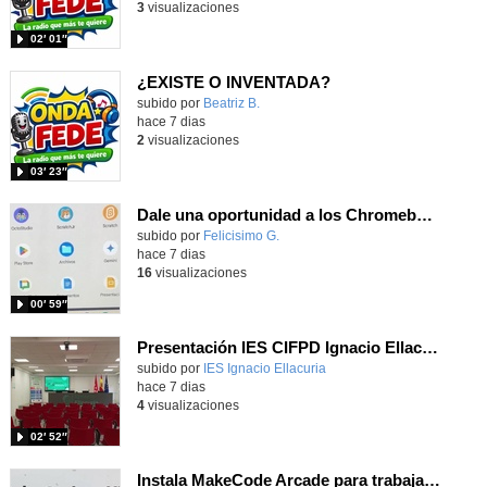
3
visualizaciones
02′ 01″
¿EXISTE O INVENTADA?
Contenido educativo.
subido por
Beatriz B.
-
hace 7 dias
2
visualizaciones
03′ 23″
Dale una oportunidad a los Chromebooks y utiliza un proyector para realizar talleres si no tienes pantallas táctiles
Contenido educativo.
subido por
Felicisimo G.
-
hace 7 dias
16
visualizaciones
00′ 59″
Presentación IES CIFPD Ignacio Ellacuría
Contenido educativo.
subido por
IES Ignacio Ellacuria
-
hace 7 dias
4
visualizaciones
02′ 52″
Instala MakeCode Arcade para trabajar offline en tu tablet, ordenador, Chromebook