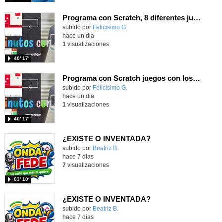
Programa con Scratch, 8 diferentes juegos para vivir la emoción de los partidos de España en el mundial 2026
Contenido educativo.
subido por
Felicisimo G.
-
hace un dia
1
visualizaciones
40′ 17″
Programa con Scratch juegos con los partidos del mundial 2026 ganados por España
Contenido educativo.
subido por
Felicisimo G.
-
hace un dia
1
visualizaciones
40′ 17″
¿EXISTE O INVENTADA?
Contenido educativo.
subido por
Beatriz B.
-
hace 7 dias
7
visualizaciones
03′ 10″
¿EXISTE O INVENTADA?
Contenido educativo.
subido por
Beatriz B.
-
hace 7 dias