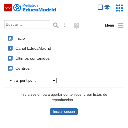
Mediateca de EducaMadrid
Saltar navegación
Servic
Educa
Palabra o frase:
Búsqueda avanzada
Ayuda
(en
ventana
Inicio
nueva)
Canal EducaMadrid
Últimos contenidos
Centros
Tipo de contenido:
Inicia sesión para aportar contenidos, crear listas de
reproducción...
Iniciar sesión