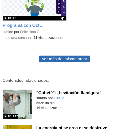
01′ 0″
Programa con OctoStudio, un juego homenajeando al House of the dead con Zombies
Contenido educativo.
subido por
Felicisimo G.
-
hace una semana
-
11
visualizaciones
Ver más del mismo autor
Contenidos relacionados:
"Coheté": ¡Levitación flamígera!
Contenido educativo.
subido por
Luis M.
-
hace un dia
19
visualizaciones
00′ 21″
La energía ni se crea ni se destruye... ¡se experimenta! El Tierno en la Feria Madrid es Ciencia 2026