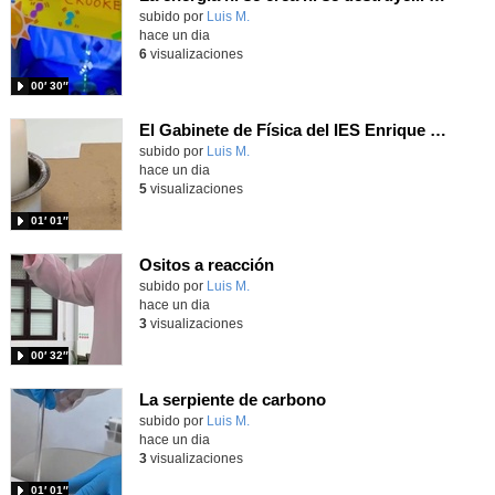
Contenido educativo.
subido por
Luis M.
-
hace un dia
6
visualizaciones
00′ 30″
El Gabinete de Física del IES Enrique Tierno Galván de Parla (Curso 25-26)
Contenido educativo.
subido por
Luis M.
-
hace un dia
5
visualizaciones
01′ 01″
Ositos a reacción
Contenido educativo.
subido por
Luis M.
-
hace un dia
3
visualizaciones
00′ 32″
La serpiente de carbono
Contenido educativo.
subido por
Luis M.
-
hace un dia
3
visualizaciones
01′ 01″