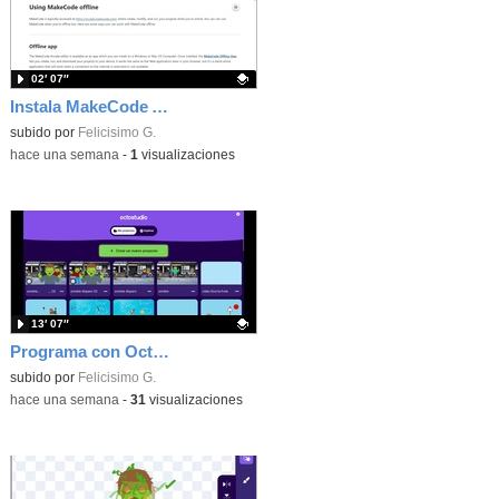
02′ 07″
Instala MakeCode Arcade offline para programar grandes juegos sin necesidad de Internet
Contenido educativo.
subido por
Felicisimo G.
-
hace una semana
-
1
visualizaciones
13′ 07″
Programa con OctoStudio, un juego de disparos contra Zombies con un cargador basado en el House of the dead
Contenido educativo.
subido por
Felicisimo G.
-
hace una semana
-
31
visualizaciones