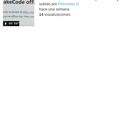
Contenido educativo.
subido por
Felicisimo G.
-
hace una semana
14
visualizaciones
00′ 59″