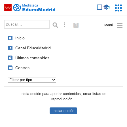
Mediateca de EducaMadrid
Saltar navegación
Servic
Educa
Palabra o frase:
Búsqueda avanzada
Ayuda
(en
ventana
Inicio
nueva)
Canal EducaMadrid
Últimos contenidos
Centros
Tipo de contenido:
Inicia sesión para aportar contenidos, crear listas de
reproducción...
Iniciar sesión