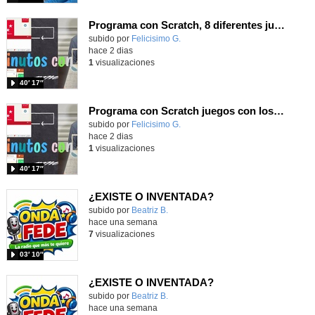
Programa con Scratch, 8 diferentes juegos para vivir la emoción de los partidos de España en el mundial 2026
Contenido educativo.
subido por
Felicisimo G.
-
hace 2 dias
1
visualizaciones
40′ 17″
Programa con Scratch juegos con los partidos del mundial 2026 ganados por España
Contenido educativo.
subido por
Felicisimo G.
-
hace 2 dias
1
visualizaciones
40′ 17″
¿EXISTE O INVENTADA?
Contenido educativo.
subido por
Beatriz B.
-
hace una semana
7
visualizaciones
03′ 10″
¿EXISTE O INVENTADA?
Contenido educativo.
subido por
Beatriz B.
-
hace una semana