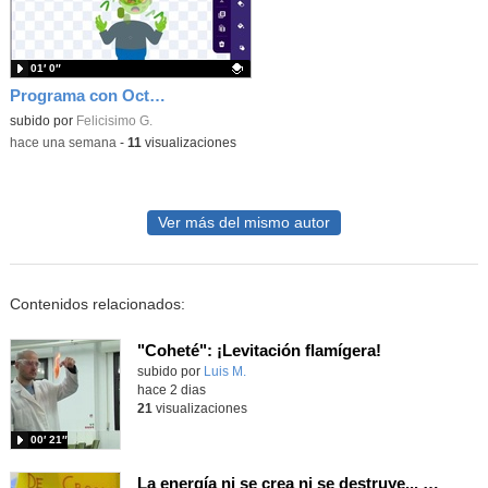
01′ 0″
Programa con OctoStudio, un juego homenajeando al House of the dead con Zombies
Contenido educativo.
subido por
Felicisimo G.
-
hace una semana
-
11
visualizaciones
Ver más del mismo autor
Contenidos relacionados:
"Coheté": ¡Levitación flamígera!
Contenido educativo.
subido por
Luis M.
-
hace 2 dias
21
visualizaciones
00′ 21″
La energía ni se crea ni se destruye... ¡se experimenta! El Tierno en la Feria Madrid es Ciencia 2026