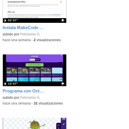
02′ 07″
Instala MakeCode Arcade offline para programar grandes juegos sin necesidad de Internet
Contenido educativo.
subido por
Felicisimo G.
-
hace una semana
-
2
visualizaciones
13′ 07″
Programa con OctoStudio, un juego de disparos contra Zombies con un cargador basado en el House of the dead
Contenido educativo.
subido por
Felicisimo G.
-
hace una semana
-
31
visualizaciones