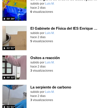
Contenido educativo.
subido por
Luis M.
-
hace 2 dias
6
visualizaciones
00′ 30″
El Gabinete de Física del IES Enrique Tierno Galván de Parla (Curso 25-26)
Contenido educativo.
subido por
Luis M.
-
hace 2 dias
5
visualizaciones
01′ 01″
Ositos a reacción
Contenido educativo.
subido por
Luis M.
-
hace 2 dias
3
visualizaciones
00′ 32″
La serpiente de carbono
Contenido educativo.
subido por
Luis M.
-
hace 2 dias
3
visualizaciones
01′ 01″