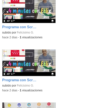
40′ 17″
Programa con Scratch, 8 diferentes juegos para vivir la emoción de los partidos de España en el mundial 2026
Contenido educativo.
subido por
Felicisimo G.
-
hace 2 dias
-
1
visualizaciones
40′ 17″
Programa con Scratch juegos con los partidos del mundial 2026 ganados por España
Contenido educativo.
subido por
Felicisimo G.
-
hace 2 dias
-
1
visualizaciones