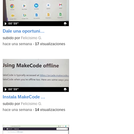
00′ 59″
Dale una oportunidad a los Chromebooks y utiliza un proyector para realizar talleres si no tienes pantallas táctiles
Contenido educativo.
subido por
Felicisimo G.
-
hace una semana
-
17
visualizaciones
00′ 59″
Instala MakeCode Arcade para trabajar offline en tu tablet, ordenador, Chromebook
Contenido educativo.
subido por
Felicisimo G.
-
hace una semana
-
14
visualizaciones