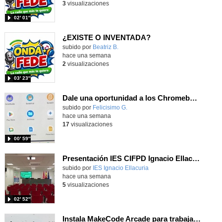
3
visualizaciones
02′ 01″
¿EXISTE O INVENTADA?
Contenido educativo.
subido por
Beatriz B.
-
hace una semana
2
visualizaciones
03′ 23″
Dale una oportunidad a los Chromebooks y utiliza un proyector para realizar talleres si no tienes pantallas táctiles
Contenido educativo.
subido por
Felicisimo G.
-
hace una semana
17
visualizaciones
00′ 59″
Presentación IES CIFPD Ignacio Ellacuría
Contenido educativo.
subido por
IES Ignacio Ellacuria
-
hace una semana
5
visualizaciones
02′ 52″
Instala MakeCode Arcade para trabajar offline en tu tablet, ordenador, Chromebook