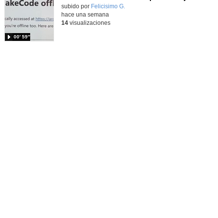
Contenido educativo.
subido por
Felicisimo G.
-
hace una semana
14
visualizaciones
00′ 59″