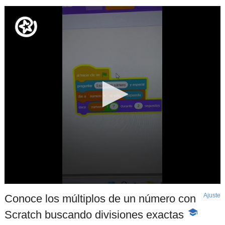
Ajuste
d
Conoce los múltiplos de un número con
p
Scratch buscando divisiones exactas
-
Contenido