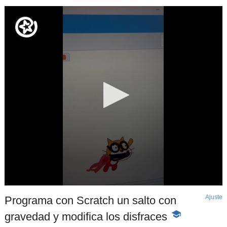
Ajuste
d
Programa con Scratch un salto con
p
gravedad y modifica los disfraces
-
Contenido