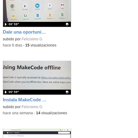
00′ 59″
Dale una oportunidad a los Chromebooks y utiliza un proyector para realizar talleres si no tienes pantallas táctiles
Contenido educativo.
subido por
Felicisimo G.
-
hace 6 dias
-
15
visualizaciones
00′ 59″
Instala MakeCode Arcade para trabajar offline en tu tablet, ordenador, Chromebook
Contenido educativo.
subido por
Felicisimo G.
-
hace una semana
-
14
visualizaciones