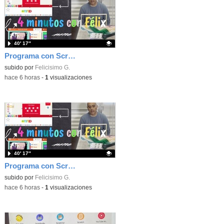
40′ 17″
Programa con Scratch, 8 diferentes juegos para vivir la emoción de los partidos de España en el mundial 2026
Contenido educativo.
subido por
Felicisimo G.
-
hace 6 horas
-
1
visualizaciones
40′ 17″
Programa con Scratch juegos con los partidos del mundial 2026 ganados por España
Contenido educativo.
subido por
Felicisimo G.
-
hace 6 horas
-
1
visualizaciones