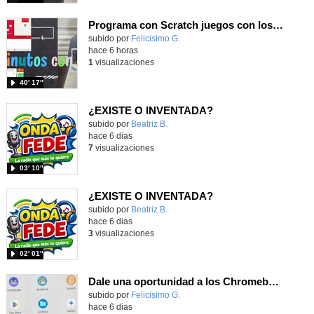
Programa con Scratch juegos con los partidos del mundial 2026 ganados por España
Contenido educativo.
subido por
Felicisimo G.
-
hace 6 horas
1
visualizaciones
40′ 17″
¿EXISTE O INVENTADA?
Contenido educativo.
subido por
Beatriz B.
-
hace 6 dias
7
visualizaciones
03′ 10″
¿EXISTE O INVENTADA?
Contenido educativo.
subido por
Beatriz B.
-
hace 6 dias
3
visualizaciones
02′ 01″
Dale una oportunidad a los Chromebooks y utiliza un proyector para realizar talleres si no tienes pantallas táctiles
Contenido educativo.
subido por
Felicisimo G.
-
hace 6 dias