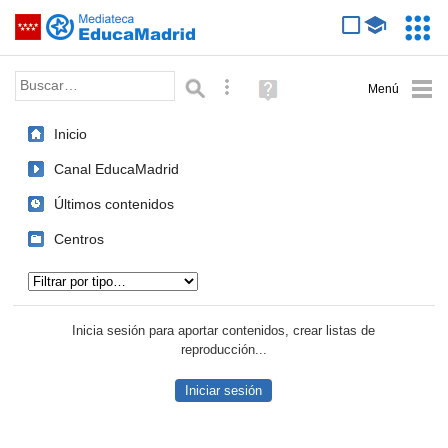
Mediateca de EducaMadrid
Saltar navegación
Servic
Educa
Palabra o frase:
Búsqueda avanzada
Ayuda
(en
ventana
Inicio
nueva)
Canal EducaMadrid
Últimos contenidos
Centros
Tipo de contenido:
Inicia sesión para aportar contenidos, crear listas de
reproducción...
Iniciar sesión