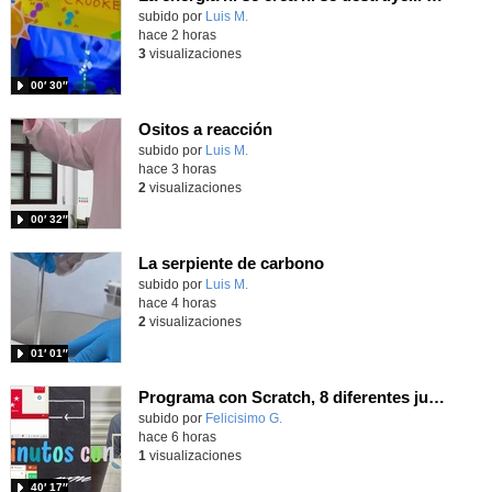
Contenido educativo.
subido por
Luis M.
-
hace 2 horas
3
visualizaciones
00′ 30″
Ositos a reacción
Contenido educativo.
subido por
Luis M.
-
hace 3 horas
2
visualizaciones
00′ 32″
La serpiente de carbono
Contenido educativo.
subido por
Luis M.
-
hace 4 horas
2
visualizaciones
01′ 01″
Programa con Scratch, 8 diferentes juegos para vivir la emoción de los partidos de España en el mundial 2026
Contenido educativo.
subido por
Felicisimo G.
-
hace 6 horas
1
visualizaciones
40′ 17″