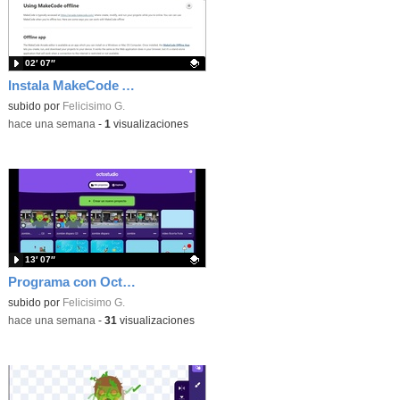
02′ 07″
Instala MakeCode Arcade offline para programar grandes juegos sin necesidad de Internet
Contenido educativo.
subido por
Felicisimo G.
-
hace una semana
-
1
visualizaciones
13′ 07″
Programa con OctoStudio, un juego de disparos contra Zombies con un cargador basado en el House of the dead
Contenido educativo.
subido por
Felicisimo G.
-
hace una semana
-
31
visualizaciones