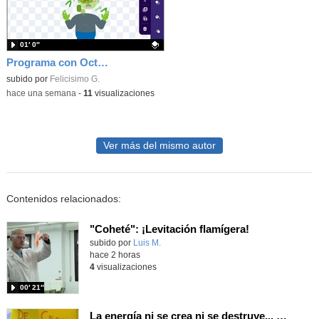
01′ 0″
Programa con OctoStudio, un juego homenajeando al House of the dead con Zombies
Contenido educativo.
subido por
Felicisimo G.
-
hace una semana
-
11
visualizaciones
Ver más del mismo autor
Contenidos relacionados:
"Coheté": ¡Levitación flamígera!
Contenido educativo.
subido por
Luis M.
-
hace 2 horas
4
visualizaciones
00′ 21″
La energía ni se crea ni se destruye... ¡se experimenta! El Tierno en la Feria Madrid es Ciencia 2026