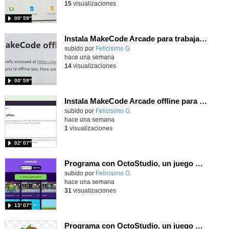
15
visualizaciones
00′ 59″
Instala MakeCode Arcade para trabajar offline en tu tablet, ordenador, Chromebook
Contenido educativo.
subido por
Felicisimo G.
-
hace una semana
14
visualizaciones
00′ 59″
Instala MakeCode Arcade offline para programar grandes juegos sin necesidad de Internet
Contenido educativo.
subido por
Felicisimo G.
-
hace una semana
1
visualizaciones
02′ 07″
Programa con OctoStudio, un juego de disparos contra Zombies con un cargador basado en el House of the dead
Contenido educativo.
subido por
Felicisimo G.
-
hace una semana
31
visualizaciones
13′ 07″
Programa con OctoStudio, un juego homenajeando al House of the dead con Zombies