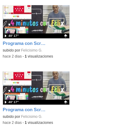
40′ 17″
Programa con Scratch, 8 diferentes juegos para vivir la emoción de los partidos de España en el mundial 2026
Contenido educativo.
subido por
Felicisimo G.
-
hace 2 dias
-
1
visualizaciones
40′ 17″
Programa con Scratch juegos con los partidos del mundial 2026 ganados por España
Contenido educativo.
subido por
Felicisimo G.
-
hace 2 dias
-
1
visualizaciones