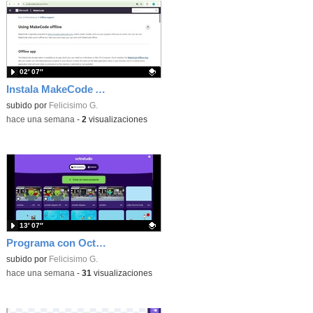
02′ 07″
Instala MakeCode Arcade offline para programar grandes juegos sin necesidad de Internet
Contenido educativo.
subido por
Felicisimo G.
-
hace una semana
-
2
visualizaciones
13′ 07″
Programa con OctoStudio, un juego de disparos contra Zombies con un cargador basado en el House of the dead
Contenido educativo.
subido por
Felicisimo G.
-
hace una semana
-
31
visualizaciones