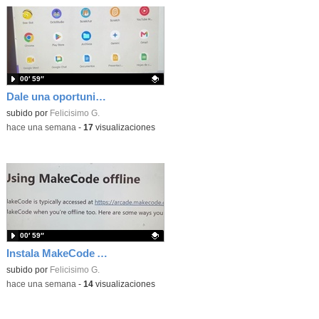
00′ 59″
Dale una oportunidad a los Chromebooks y utiliza un proyector para realizar talleres si no tienes pantallas táctiles
Contenido educativo.
subido por
Felicisimo G.
-
hace una semana
-
17
visualizaciones
00′ 59″
Instala MakeCode Arcade para trabajar offline en tu tablet, ordenador, Chromebook
Contenido educativo.
subido por
Felicisimo G.
-
hace una semana
-
14
visualizaciones