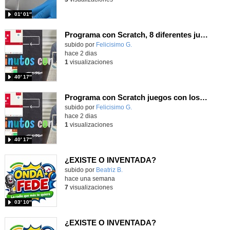
01′ 01″
Programa con Scratch, 8 diferentes juegos para vivir la emoción de los partidos de España en el mundial 2026
Contenido educativo.
subido por
Felicisimo G.
-
hace 2 dias
1
visualizaciones
40′ 17″
Programa con Scratch juegos con los partidos del mundial 2026 ganados por España
Contenido educativo.
subido por
Felicisimo G.
-
hace 2 dias
1
visualizaciones
40′ 17″
¿EXISTE O INVENTADA?
Contenido educativo.
subido por
Beatriz B.
-
hace una semana
7
visualizaciones
03′ 10″
¿EXISTE O INVENTADA?