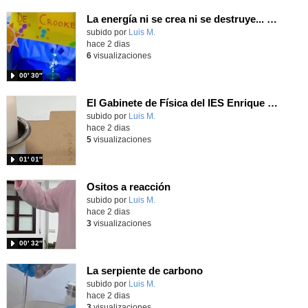
La energía ni se crea ni se destruye... ¡se experimenta! El Tierno en la Feria Madrid es Ciencia 2026
Contenido educativo.
subido por
Luis M.
-
hace 2 dias
6
visualizaciones
00′ 30″
El Gabinete de Física del IES Enrique Tierno Galván de Parla (Curso 25-26)
Contenido educativo.
subido por
Luis M.
-
hace 2 dias
5
visualizaciones
01′ 01″
Ositos a reacción
Contenido educativo.
subido por
Luis M.
-
hace 2 dias
3
visualizaciones
00′ 32″
La serpiente de carbono
Contenido educativo.
subido por
Luis M.
-
hace 2 dias
3
visualizaciones