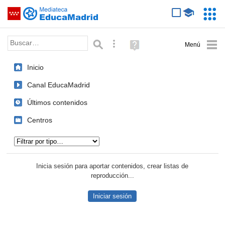
Mediateca de EducaMadrid
Saltar navegación
Servic
Educa
Palabra o frase:
Búsqueda avanzada
Ayuda
(en
ventana
Inicio
nueva)
Canal EducaMadrid
Últimos contenidos
Centros
Tipo de contenido:
Inicia sesión para aportar contenidos, crear listas de
reproducción...
Iniciar sesión