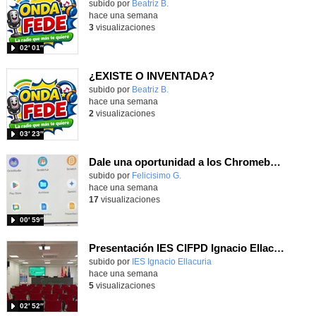
Contenido educativo.
subido por
Beatriz B.
-
hace una semana
3
visualizaciones
02′ 01″
¿EXISTE O INVENTADA?
Contenido educativo.
subido por
Beatriz B.
-
hace una semana
2
visualizaciones
03′ 23″
Dale una oportunidad a los Chromebooks y utiliza un proyector para realizar talleres si no tienes pantallas táctiles
Contenido educativo.
subido por
Felicisimo G.
-
hace una semana
17
visualizaciones
00′ 59″
Presentación IES CIFPD Ignacio Ellacuría
Contenido educativo.
subido por
IES Ignacio Ellacuria
-
hace una semana
5
visualizaciones
02′ 52″