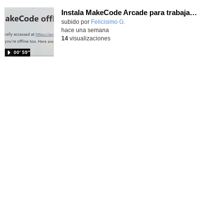
Instala MakeCode Arcade para trabajar offline en tu tablet, ordenador, Chromebook
Contenido educativo.
subido por
Felicisimo G.
-
hace una semana
14
visualizaciones
00′ 59″