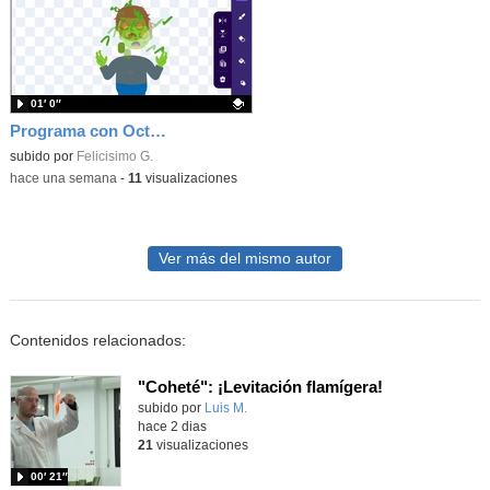
01′ 0″
Programa con OctoStudio, un juego homenajeando al House of the dead con Zombies
Contenido educativo.
subido por
Felicisimo G.
-
hace una semana
-
11
visualizaciones
Ver más del mismo autor
Contenidos relacionados:
"Coheté": ¡Levitación flamígera!
Contenido educativo.
subido por
Luis M.
-
hace 2 dias
21
visualizaciones
00′ 21″